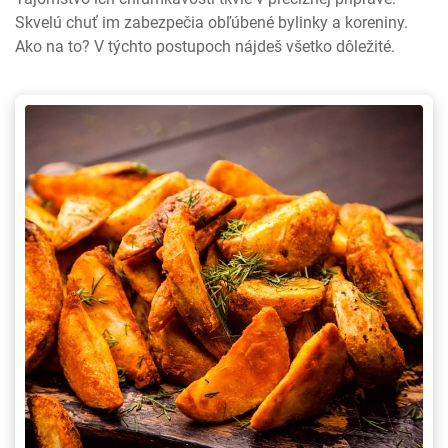
Skvelú chuť im zabezpečia obľúbené bylinky a koreniny.
Ako na to? V týchto postupoch nájdeš všetko dôležité.