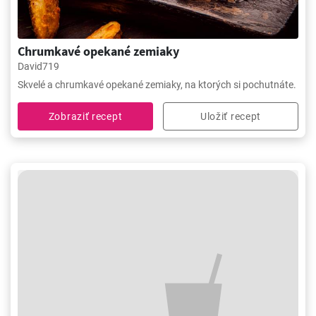
Chrumkavé opekané zemiaky
David719
Skvelé a chrumkavé opekané zemiaky, na ktorých si pochutnáte.
Zobraziť recept
Uložiť recept