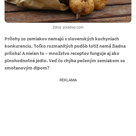
Zdroj: pixabay.com
Prílohy zo zemiakov nemajú v slovenských kuchyniach
konkurenciu. Toľko rozmanitých podôb totiž nemá žiadna
príloha! A nielen to – množstvo receptov funguje aj ako
plnohodnotné jedlo. Veď čo chýba pečeným zemiakom so
smotanovým dipom?
REKLAMA