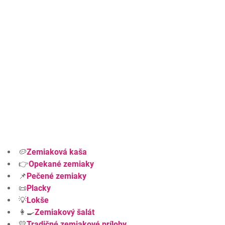
🥔
Zemiaková kaša
👉
Opekané zemiaky
📌
Pečené zemiaky
📜
Placky
💡
Lokše
👩‍🍳
Zemiakový šalát
💛
Tradičné zemiakové prílohy