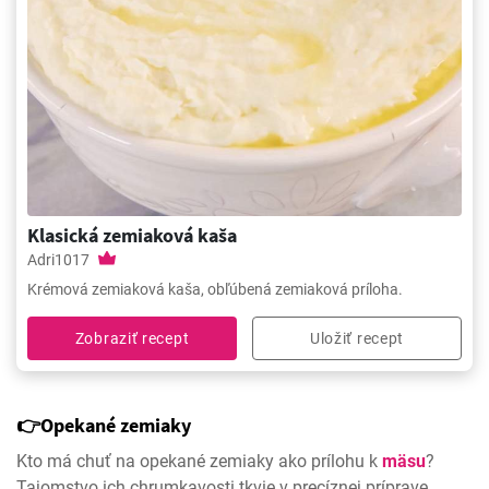
Klasická zemiaková kaša
Adri1017
Krémová zemiaková kaša, obľúbená zemiaková príloha.
Zobraziť recept
Uložiť recept
👉Opekané zemiaky
Kto má chuť na opekané zemiaky ako prílohu k
mäsu
?
Tajomstvo ich chrumkavosti tkvie v precíznej príprave.