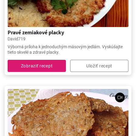
Pravé zemiakové placky
David719
Výborná príloha k jednoduchým mäsovým jedlám. Vyskúšajte
tieto skvelé a zdravé placky.
Zobraziť recept
Uložiť recept