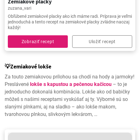
Zemiakové placky
zuzana_vari
Obľúbené zemiakové placky ako ich máme radi. Príprava je veľmi
jednoduchá a tento recept na zemiakové placky zvládne naozaj
každý!
Zobraziť recept
Uložiť recept
💡Zemiakové lokše
Za touto zemiakovou prílohou sa chodí na hody a jarmoky!
Preslávené
lokše s kapustou a pečenou kačicou
– to je
jednoducho dokonalá kombinácia. Lokše ako od babičky
môžeš s našimi receptami vyskúšať aj ty. Výborné sú so
slanými plnkami, aj na sladko – ako lokše makom,
tvarohovou plnkou, slivkovým lekvárom, …