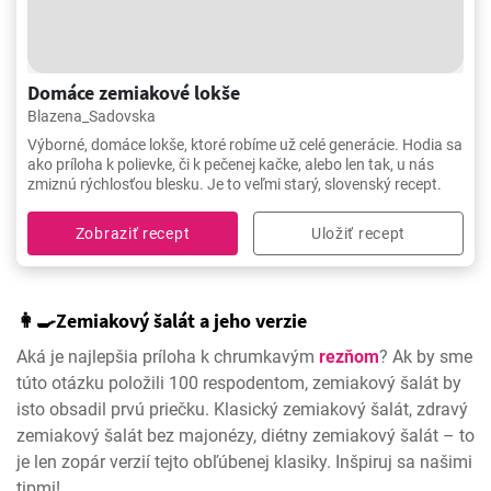
Domáce zemiakové lokše
Blazena_Sadovska
Výborné, domáce lokše, ktoré robíme už celé generácie. Hodia sa
ako príloha k polievke, či k pečenej kačke, alebo len tak, u nás
zmiznú rýchlosťou blesku. Je to veľmi starý, slovenský recept.
Zobraziť recept
Uložiť recept
👩‍🍳Zemiakový šalát a jeho verzie
Aká je najlepšia príloha k chrumkavým
rezňom
? Ak by sme
túto otázku položili 100 respodentom, zemiakový šalát by
isto obsadil prvú priečku. Klasický zemiakový šalát, zdravý
zemiakový šalát bez majonézy, diétny zemiakový šalát – to
je len zopár verzií tejto obľúbenej klasiky. Inšpiruj sa našimi
tipmi!