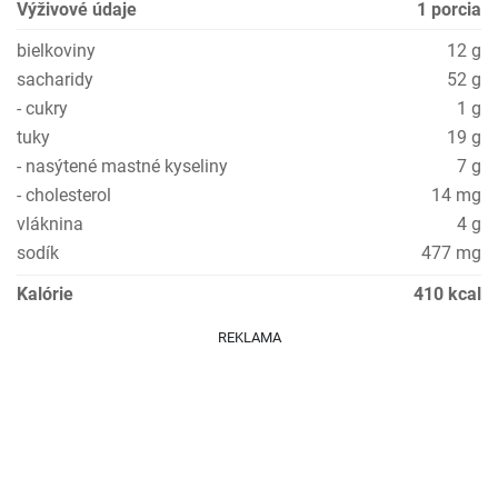
Výživové údaje
1 porcia
bielkoviny
12 g
sacharidy
52 g
- cukry
1 g
tuky
19 g
- nasýtené mastné kyseliny
7 g
- cholesterol
14 mg
vláknina
4 g
sodík
477 mg
Kalórie
410 kcal
REKLAMA