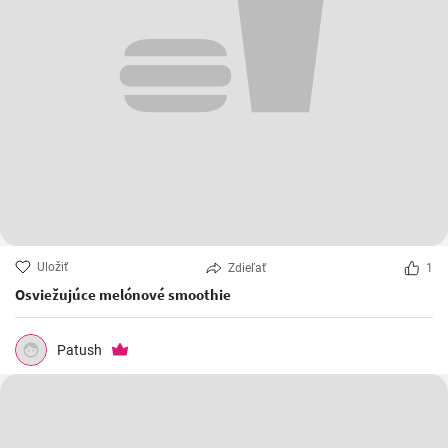
Uložiť
Zdieľať
1
Osviežujúce melónové smoothie
Patush