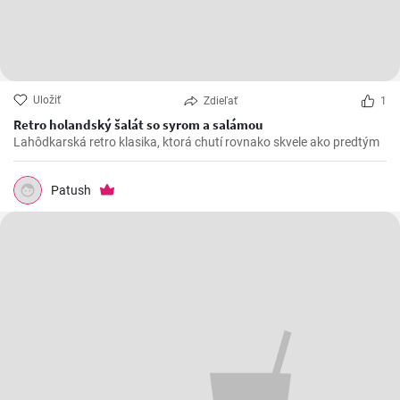
Uložiť
Zdieľať
1
Retro holandský šalát so syrom a salámou
Lahôdkarská retro klasika, ktorá chutí rovnako skvele ako predtým
Patush