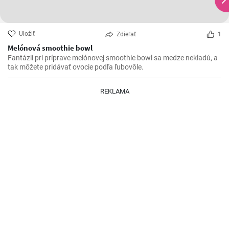
Uložiť
Zdieľať
1
Melónová smoothie bowl
Fantázii pri príprave melónovej smoothie bowl sa medze nekladú, a
tak môžete pridávať ovocie podľa ľubovôle.
REKLAMA