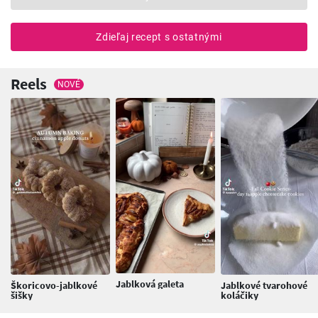
Zdieľaj recept s ostatnými
Reels
NOVÉ
Jablková galeta
Škoricovo-jablkové
Jablkové tvarohové
šišky
koláčiky