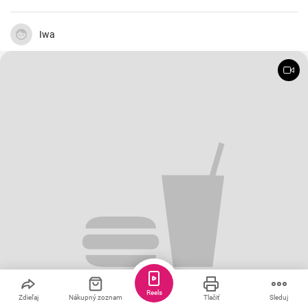
Iwa
Reels
Zdieľaj
Nákupný zoznam
Tlačiť
Sleduj