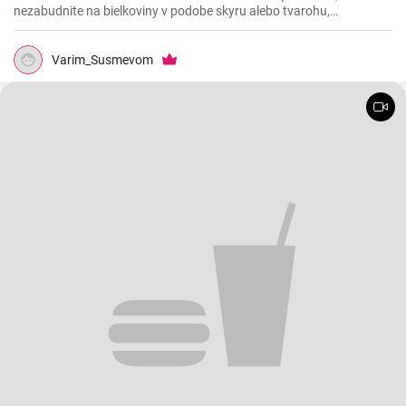
nezabudnite na bielkoviny v podobe skyru alebo tvarohu,
komplexné sacharidy vo forme vločiek a tiež na vlákninu, ktorú
obsahuje čakankový sirup alebo chia semienka.
Varim_Susmevom