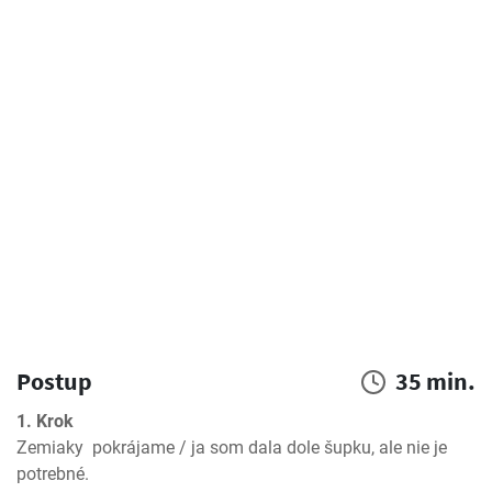
Postup
35 min.
1. Krok
Zemiaky  pokrájame / ja som dala dole šupku, ale nie je 
potrebné.