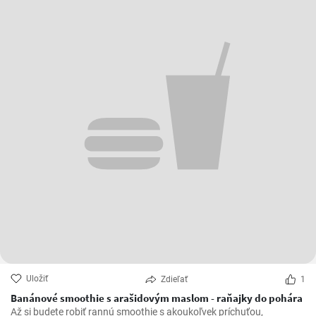
Uložiť
Zdieľať
1
Banánové smoothie s arašidovým maslom - raňajky do pohára
Až si budete robiť rannú smoothie s akoukoľvek príchuťou,