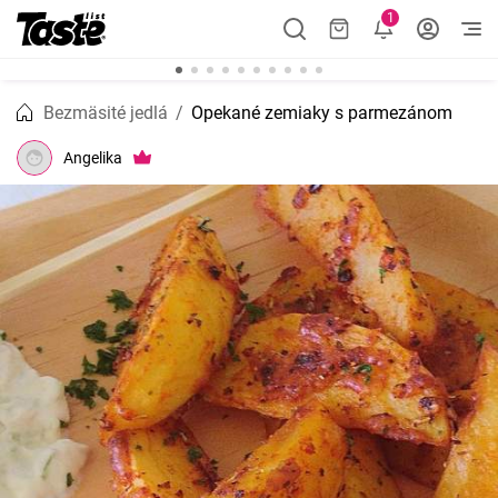
1
Bezmäsité jedlá
Opekané zemiaky s parmezánom
Angelika