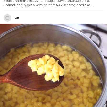
Zvonka chrumkavé a zvnútra super šťavnaté kuracie prsia.
Jednoduché, rýchle a velmi chutné! Na víkendový obed ako
stvorené 😍
Iwa