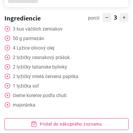
3
Ingrediencie
porcií
3
kus
väčších zemiakov
50
g
parmezán
4
Lyžice
olivový olej
2
lyžičky
cesnakový prášok
2
lyžičky
talianske bylinky
2
lyžičky
mletá červená paprika
1
lyžička
soľ
čierne korenie podľa chuti
majoránka
Pridať do nákupného zoznamu