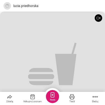
chutné výsledné jedlo Vás určite očarí.
lucia.priedhorska
Reels
Zdieľaj
Nákupný zoznam
Tlačiť
Sleduj