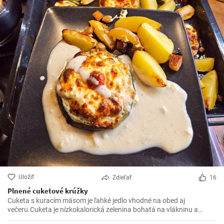
Uložiť
Zdieľať
16
Plnené cuketové krúžky
Cuketa s kuracím mäsom je ľahké jedlo vhodné na obed aj
večeru.Cuketa je nízkokalorická zelenina bohatá na vlákninu a
kuracie mäso poskytuje kvalitný zdroj bielkovín.Lahká príprava a