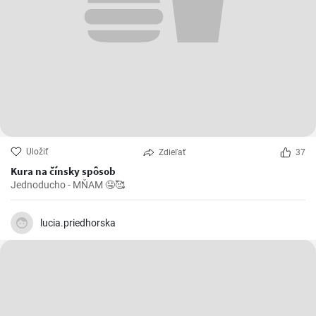
Uložiť
Zdieľať
37
Kura na čínsky spôsob
Jednoducho - MŇAM 🤤🥰
lucia.priedhorska