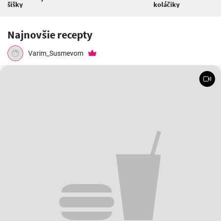
šišky
koláčiky
Najnovšie recepty
Varim_Susmevom