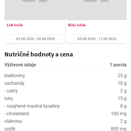
Lidl leták
Billa leták
03.08.2026 - 09.08.2026
05.08.2026 - 11.08.2026
Nutričné hodnoty a cena
Výživové údaje
1 porcia
bielkoviny
25 g
sacharidy
10 g
- cukry
2 g
tuky
15 g
- nasýtené mastné kyseliny
8 g
- cholesterol
100 mg
vláknina
2 g
sodík
800 mg