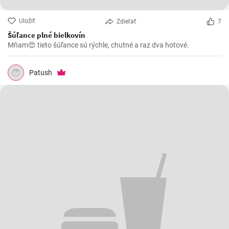
Uložiť
Zdieľať
7
Šúľance plné bielkovín
Mňam😍 tieto šúľance sú rýchle, chutné a raz dva hotové.
Patush