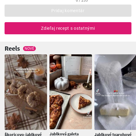
0 / 255
Pridaj komentár
Zdieľaj recept s ostatnými
Reels
NOVÉ
Jablková galeta
Škoricovo-jablkové
Jablkové tvarohové