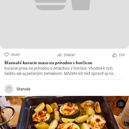
Uložiť
Zdieľať
229
Šťavnaté kuracie maso na prírodno s horčicou
Kuracie prsia na prírodno s omáčkou z horčice. Vhodné k ryži,
šalátu ale aj pečeným zemiakom. Môžete ich tiež spraviť aj na
spôsob šťavnatých kuracích rezňov - taktiež na prírodno.
Stanula