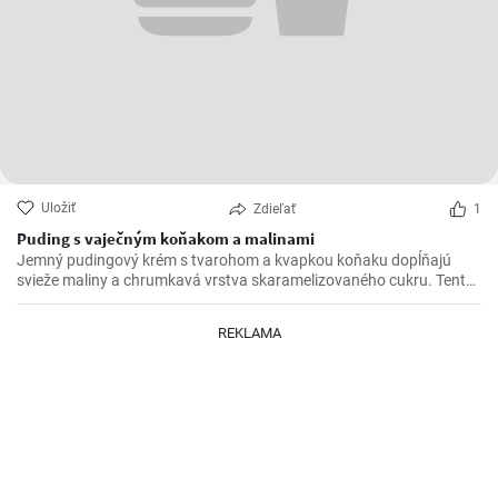
Uložiť
Zdieľať
1
Puding s vaječným koňakom a malinami
Jemný pudingový krém s tvarohom a kvapkou koňaku dopĺňajú
svieže maliny a chrumkavá vrstva skaramelizovaného cukru. Tento
rýchly dezert na lyžičku očarí elegantným vzhľadom aj príjemnou
krémovosťou, ovocnou sviežosťou a sladkým chrumknutím
REKLAMA
karamelu.