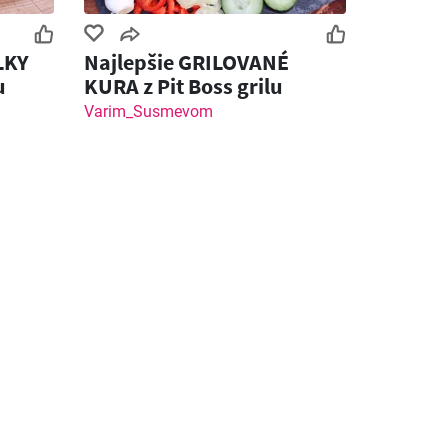
LKY
Najlepšie GRILOVANÉ
u
KURA z Pit Boss grilu
Varim_Susmevom