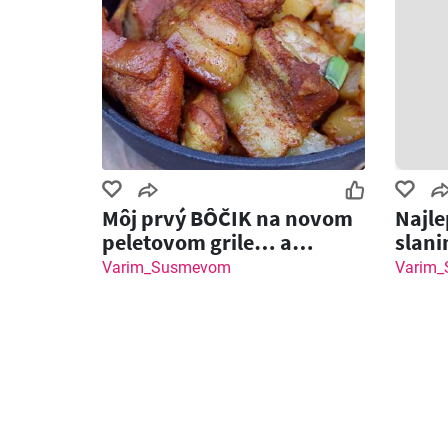
Môj prvý BÔČIK na novom
Najl
peletovom grile… a
slani
dopadlo to NEČAKANE!
Varim_Susmevom
Varim