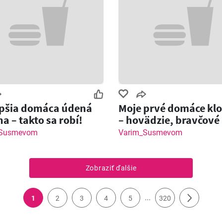
epšia domáca údená
Moje prvé domáce kl
na – takto sa robí!
– hovädzie, bravčové
Jalapeňos
_Susmevom
Varim_Susmevom
Zobraziť ďalšie
...
1
2
3
4
5
320