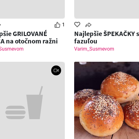
1
epšie GRILOVANÉ
Najlepšie ŠPEKAČKY 
A na otočnom ražni
fazuľou
_Susmevom
Varim_Susmevom