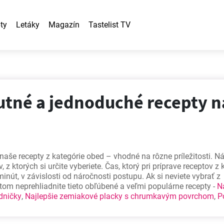
ty
Letáky
Magazín
Tastelist TV
utné a jednoduché recepty n
aše recepty z kategórie obed – vhodné na rôzne príležitosti. Ná
 z ktorých si určite vyberiete. Čas, ktorý pri príprave receptov z 
 minút, v závislosti od náročnosti postupu. Ak si neviete vybrať z
tom neprehliadnite tieto obľúbené a veľmi populárne recepty -
N
dničky
,
Najlepšie zemiakové placky s chrumkavým povrchom
,
P
 kysnutá parená knedľa
.