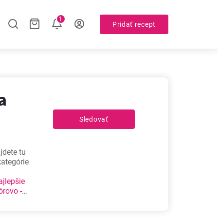
1
Pridať recept
a
Sledovať
jdete tu
kategórie
ajlepšie
órovo -