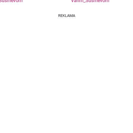
_Susmevom
Varim_Susmevom
REKLAMA