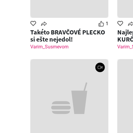
1
Takéto BRAVČOVÉ PLECKO
Najl
si ešte nejedol!
KURČ
Varim_Susmevom
Varim