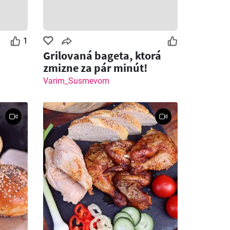
1
s
Grilovaná bageta, ktorá
zmizne za pár minút!
Varim_Susmevom