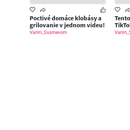
Poctivé domáce klobásy a
Tento
grilovanie v jednom videu!
TikTo
grile
Varim_Susmevom
Varim