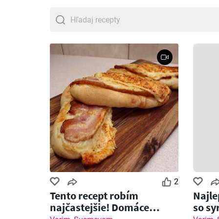
2
Tento recept robím
Najl
najčastejšie! Domáce
so sy
pečivo so slaninou a syrom