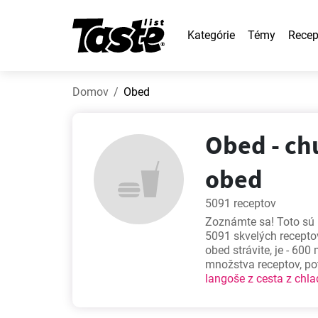
Kategórie
Témy
Recep
Domov
Obed
Obed - ch
obed
5091 receptov
Zoznámte sa! Toto sú n
5091 skvelých receptov,
obed strávite, je - 600
množstva receptov, po
langoše z cesta z chla
jablkový šalát
,
Domáca