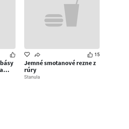
15
obásy
Jemné smotanové rezne z
 a
rúry
Stanula