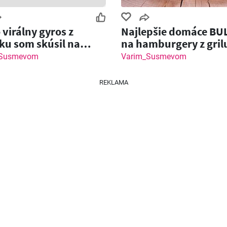
 virálny gyros z
Najlepšie domáce BU
ku som skúsil na
na hamburgery z gril
… a chutí brutálne!
_Susmevom
Varim_Susmevom
REKLAMA