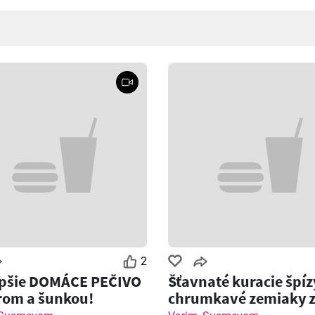
2
epšie DOMÁCE PEČIVO
Šťavnaté kuracie špíz
rom a šunkou!
chrumkavé zemiaky 
grilu!