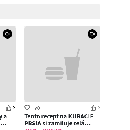
3
2
y a
Tento recept na KURACIE
z
PRSIA si zamiluje celá
rodina!