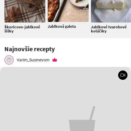
Jablková galeta
Škoricovo-jablkové
Jablkové tvarohové
šišky
koláčiky
Najnovšie recepty
Varim_Susmevom