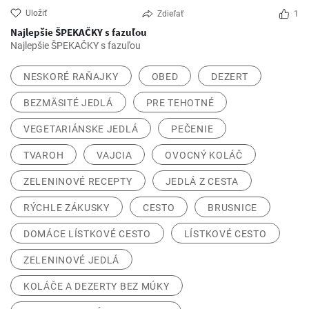
Uložiť
Zdieľať
1
Najlepšie ŠPEKAČKY s fazuľou
Najlepšie ŠPEKAČKY s fazuľou
NESKORÉ RAŇAJKY
OBED
DEZERT
BEZMÄSITÉ JEDLÁ
PRE TEHOTNÉ
VEGETARIÁNSKE JEDLÁ
PEČENIE
TVAROH
VAJCIA
OVOCNÝ KOLÁČ
ZELENINOVÉ RECEPTY
JEDLÁ Z CESTA
RÝCHLE ZÁKUSKY
CESTO
BRUSNICE
DOMÁCE LÍSTKOVÉ CESTO
LÍSTKOVÉ CESTO
ZELENINOVÉ JEDLÁ
KOLÁČE A DEZERTY BEZ MÚKY