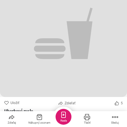
Uložiť
Zdieľať
5
Uhorkové rusle
Recept na uhorkové rusle, ktoré sa robia z prebytkov uhoriek.
Reels
Zdieľaj
Nákupný zoznam
Tlačiť
Sleduj