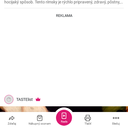
hocijaký spôsob. Tento rímsky je rýchlo pripravený, zdravý, pôstny,
povedzme že aj vegánsky ak vynecháte syr, a ešte k tomu všetkému
je aj lahodný. 😁
REKLAMA
TASTElist
Reels
Zdieľaj
Nákupný zoznam
Tlačiť
Sleduj