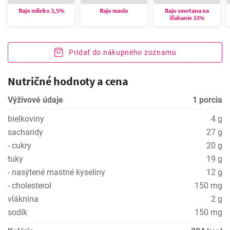
Rajo mlieko 3,5%
Rajo maslo
Rajo smotana na
šľahanie 33%
Pridať do nákupného zoznamu
Nutričné hodnoty a cena
Výživové údaje
1 porcia
bielkoviny
4 g
sacharidy
27 g
- cukry
20 g
tuky
19 g
- nasýtené mastné kyseliny
12 g
- cholesterol
150 mg
vláknina
2 g
sodík
150 mg