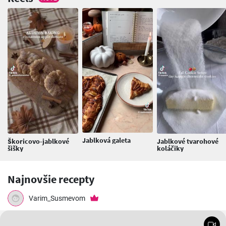
Jablková galeta
Škoricovo-jablkové
Jablkové tvarohové
šišky
koláčiky
Najnovšie recepty
Varim_Susmevom