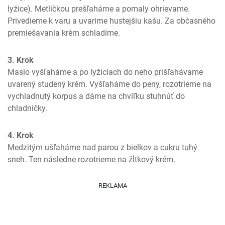
lyžice). Metličkou prešľaháme a pomaly ohrievame. 
Privedieme k varu a uvaríme hustejšiu kašu. Za občasného 
premiešavania krém schladíme.
3. Krok
Maslo vyšľaháme a po lyžiciach do neho prišľahávame 
uvarený studený krém. Vyšľaháme do peny, rozotrieme na 
vychladnutý korpus a dáme na chvíľku stuhnúť do 
chladničky.
4. Krok
Medzitým ušľaháme nad parou z bielkov a cukru tuhý 
sneh. Ten následne rozotrieme na žĺtkový krém.
REKLAMA