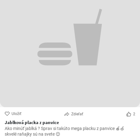
Uložiť
Zdieľať
2
Jablková placka z panvice
Ako minúť jablká ? Sprav si takúto mega placku z panvice 🍎🍏
skvelé raňajky sú na svete 😊