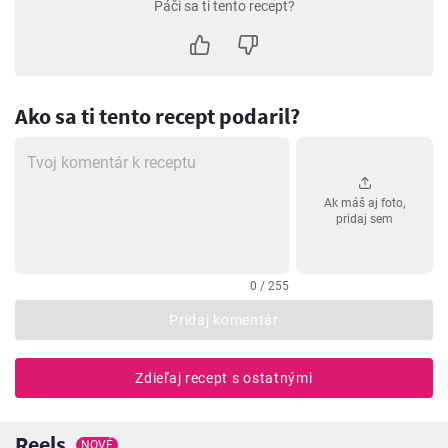
Páči sa ti tento recept?
Ako sa ti tento recept podaril?
Ak máš aj foto,
pridaj sem
0 / 255
Pridaj komentár
Zdieľaj recept s ostatnými
Reels
NOVÉ