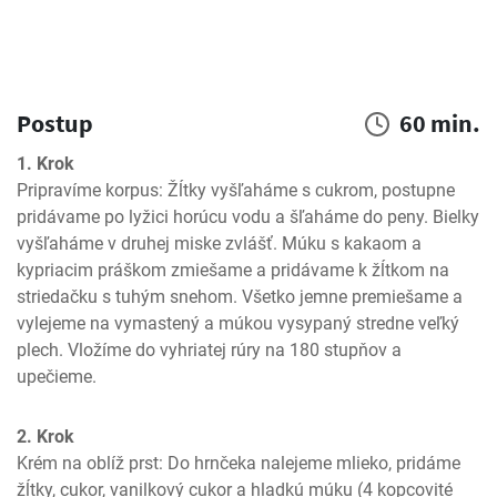
Postup
60 min.
1. Krok
Pripravíme korpus: Žĺtky vyšľaháme s cukrom, postupne 
pridávame po lyžici horúcu vodu a šľaháme do peny. Bielky 
vyšľaháme v druhej miske zvlášť. Múku s kakaom a 
kypriacim práškom zmiešame a pridávame k žĺtkom na 
striedačku s tuhým snehom. Všetko jemne premiešame a 
vylejeme na vymastený a múkou vysypaný stredne veľký 
plech. Vložíme do vyhriatej rúry na 180 stupňov a 
upečieme.
2. Krok
Krém na oblíž prst: Do hrnčeka nalejeme mlieko, pridáme 
žĺtky, cukor, vanilkový cukor a hladkú múku (4 kopcovité 