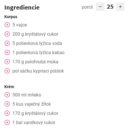
25
Ingrediencie
porcií
Korpus
5
vajce
200
g
kryštálový cukor
5
polievková lyžica
voda
1
polievková lyžica
kakao
170
g
polohrubá múka
pol sáčku
kypriaci prášok
Krém
500
ml
mlieko
5
kus
vaječný žĺtok
170
g
kryštálový cukor
1
bal
vanilkový cukor