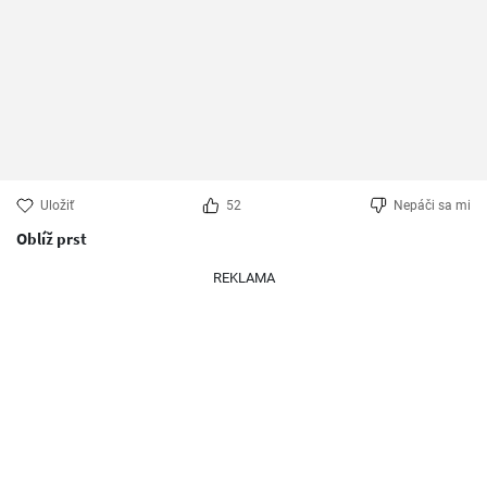
Uložiť
52
Nepáči sa mi
Oblíž prst
REKLAMA