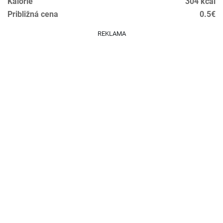
Kalórie
304 kcal
Približná cena
0.5€
REKLAMA