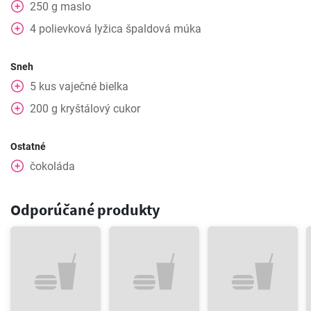
250
g
maslo
4
polievková lyžica
špaldová múka
Sneh
5
kus
vaječné bielka
200
g
kryštálový cukor
Ostatné
čokoláda
Odporúčané produkty