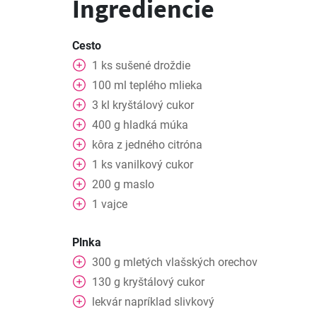
Ingrediencie
Cesto
1
ks
sušené droždie
100
ml
teplého mlieka
3
kl
kryštálový cukor
400
g
hladká múka
kôra z jedného citróna
1
ks
vanilkový cukor
200
g
maslo
1
vajce
Plnka
300
g
mletých vlašských orechov
130
g
kryštálový cukor
lekvár napríklad slivkový