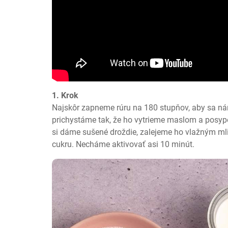
1. Krok
Najskôr zapneme rúru na 180 stupňov, aby sa nám
prichystáme tak, že ho vytrieme maslom a posyp
si dáme sušené droždie, zalejeme ho vlažným ml
cukru. Necháme aktivovať asi 10 minút.