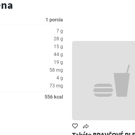
ena
1 porcia
7 g
28 g
15 g
44 g
19 g
58 mg
4 g
73 mg
556 kcal
Takéto BRAVČOVÉ PL