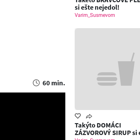
si ešte nejedol!
Varim_Susmevom
60 min.
Takýto DOMÁCI
ZÁZVOROVÝ SIRUP si 