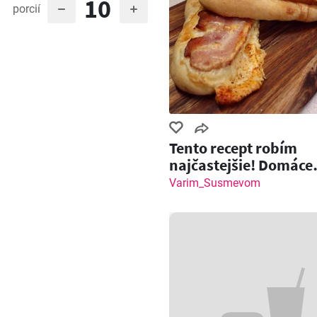
10
porcií
Tento recept robím
najčastejšie! Domáce
pečivo so slaninou a
Varim_Susmevom