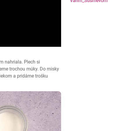
nemal! Zázvorový Sh
Varim_Susmevom
 nahriala. Plech si 
eme trochou múky. Do misky 
iekom a pridáme trošku 