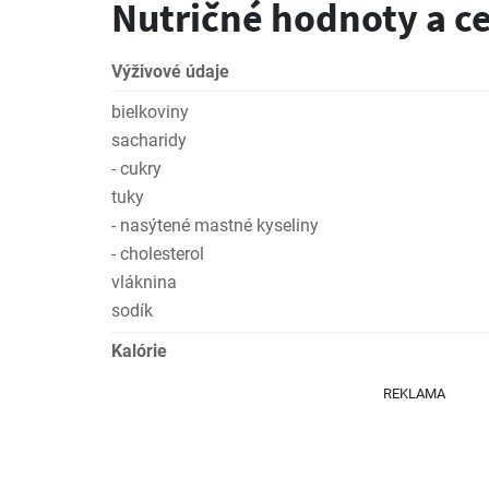
Nutričné hodnoty a c
Výživové údaje
bielkoviny
sacharidy
- cukry
tuky
- nasýtené mastné kyseliny
- cholesterol
vláknina
sodík
Kalórie
REKLAMA