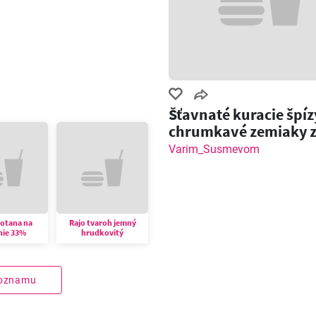
Šťavnaté kuracie špíz
chrumkavé zemiaky 
grilu!
Varim_Susmevom
motana na
Rajo tvaroh jemný
nie 33%
hrudkovitý
zoznamu