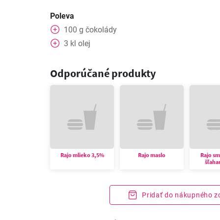
Poleva
100
g
čokolády
3
kl
olej
Odporúčané produkty
Rajo mlieko 3,5%
Rajo maslo
Rajo s
šľaha
Pridať do nákupného 