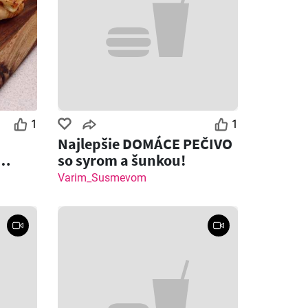
1
1
Najlepšie DOMÁCE PEČIVO
so syrom a šunkou!
 syrom
Varim_Susmevom