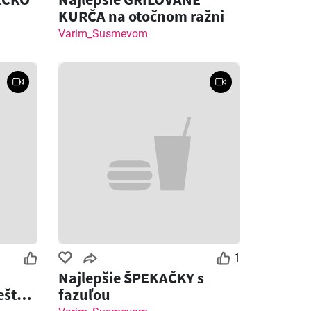
KURČA na otočnom ražni
Varim_Susmevom
1
Najlepšie ŠPEKAČKY s
ešte
fazuľou