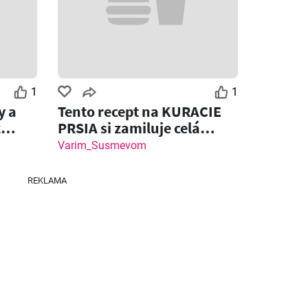
1
1
y a
Tento recept na KURACIE
z
PRSIA si zamiluje celá
rodina!
Varim_Susmevom
REKLAMA