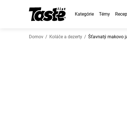
Kategórie
Témy
Recep
Domov
Koláče a dezerty
Šťavnatý makovo j