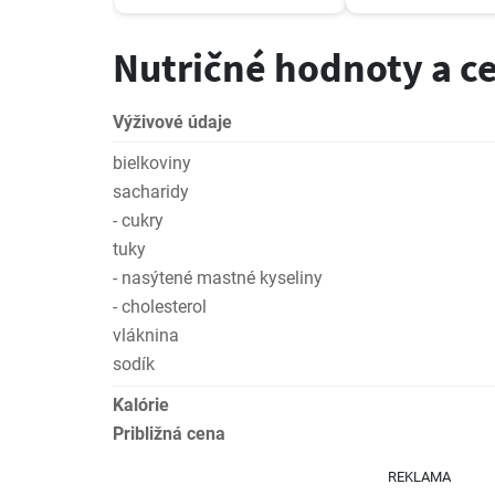
Nutričné hodnoty a c
Výživové údaje
bielkoviny
sacharidy
- cukry
tuky
- nasýtené mastné kyseliny
- cholesterol
vláknina
sodík
Kalórie
Približná cena
REKLAMA