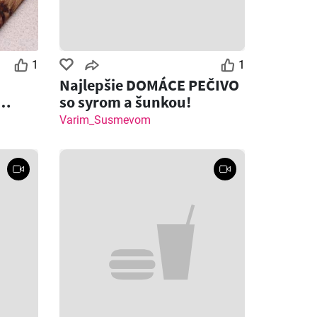
1
1
Najlepšie DOMÁCE PEČIVO
so syrom a šunkou!
 syrom
Varim_Susmevom