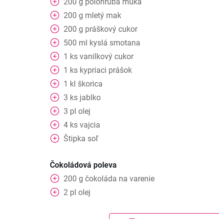
200
g
polohrubá múka
200
g
mletý mak
200
g
práškový cukor
500
ml
kyslá smotana
1
ks
vanilkový cukor
1
ks
kypriaci prášok
1
kl
škorica
3
ks
jablko
3
pl
olej
4
ks
vajcia
Štipka
soľ
Čokoládová poleva
200
g
čokoláda na varenie
2
pl
olej