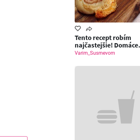
Tento recept robím
najčastejšie! Domáce
pečivo so slaninou a
Varim_Susmevom