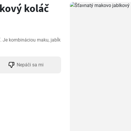
kový koláč
ť. Je kombináciou maku, jabĺk 
Nepáči sa mi