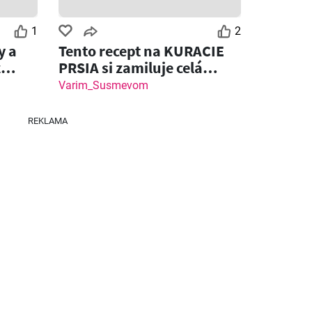
1
2
y a
Tento recept na KURACIE
z
PRSIA si zamiluje celá
rodina!
Varim_Susmevom
REKLAMA
Zostáva dní: 3
Zostáva dní: 6
Klas leták
Fresh leták
26
03.08.2026 - 09.08.2026
06.08.2026 - 12.08.2026