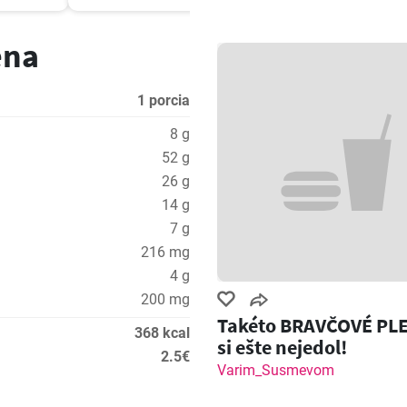
ena
1 porcia
8 g
52 g
26 g
14 g
7 g
216 mg
4 g
200 mg
Takéto BRAVČOVÉ PL
368 kcal
si ešte nejedol!
2.5€
Varim_Susmevom