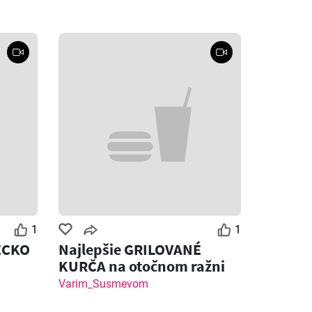
1
1
ECKO
Najlepšie GRILOVANÉ
KURČA na otočnom ražni
Varim_Susmevom