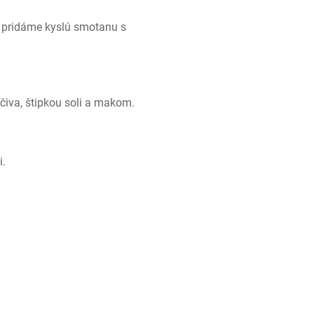
pridáme kyslú smotanu s 
iva, štipkou soli a makom.
i.