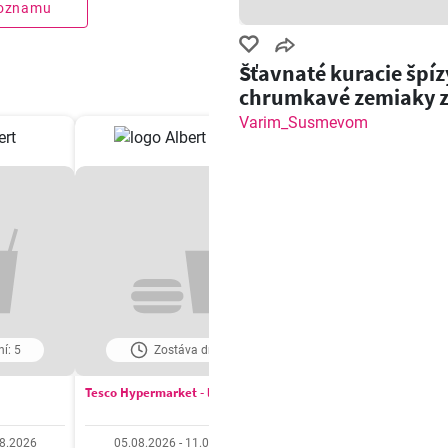
zoznamu
Šťavnaté kuracie špíz
chrumkavé zemiaky 
grilu!
Varim_Susmevom
í: 5
Zostáva dní: 5
Zostáva dní: 6
Tesco Hypermarket - leták
COOP Jednota leták
08.2026
05.08.2026 - 11.08.2026
06.08.2026 - 12.08.20