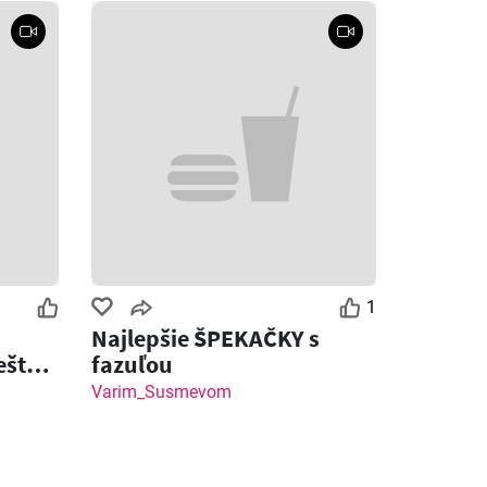
1
Najlepšie ŠPEKAČKY s
ešte
fazuľou
ot
Varim_Susmevom