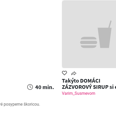
Takýto DOMÁCI
ZÁZVOROVÝ SIRUP si 
40 min.
nemal! Zázvorový Sh
Varim_Susmevom
ré posypeme škoricou.