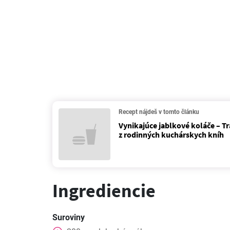
Recept nájdeš v tomto článku
Vynikajúce jablkové koláče – Tr
z rodinných kuchárskych kníh
Ingrediencie
Suroviny