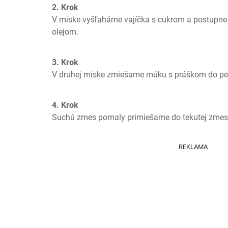
2. Krok
V miske vyšľaháme vajíčka s cukrom a postupne 
olejom.
3. Krok
V druhej miske zmiešame múku s práškom do peč
4. Krok
Suchú zmes pomaly primiešame do tekutej zmes
REKLAMA