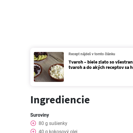
Recept nájdeš v tomto článku
Tvaroh – biele zlato so všestra
tvaroh a do akých receptov sa h
Ingrediencie
Suroviny
80
g
sušienky
40
g
kokosový olej