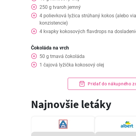
250
g
tvaroh jemný
4
polievková lyžica
strúhaný kokos (alebo via
konzistencie)
4
kvapky
kokosových flavdrops na dosladenie
Čokoláda na vrch
50
g
tmavá čokoláda
1
čajová lyžička
kokosový olej
Pridať do nákupného 
Najnovšie letáky