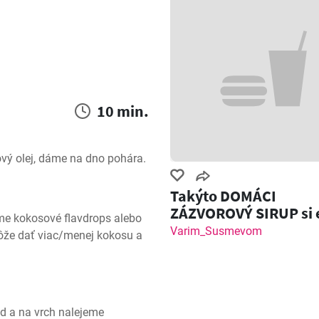
10 min.
vý olej, dáme na dno pohára.
Takýto DOMÁCI
ZÁZVOROVÝ SIRUP si 
 kokosové flavdrops alebo 
nemal! Zázvorový Sh
Varim_Susmevom
ôže dať viac/menej kokosu a 
 a na vrch nalejeme 