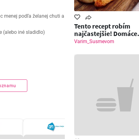
c menej podľa želanej chuti a
Tento recept robím
najčastejšie! Domáce
 (alebo iné sladidlo)
pečivo so slaninou a
Varim_Susmevom
zoznamu