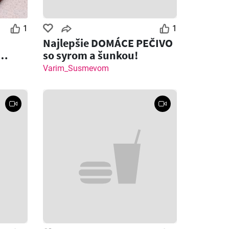
1
1
Najlepšie DOMÁCE PEČIVO
so syrom a šunkou!
 syrom
Varim_Susmevom