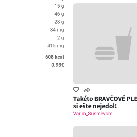
15 g
46 g
28 g
84 mg
2 g
415 mg
608 kcal
0.93€
Takéto BRAVČOVÉ PL
si ešte nejedol!
Varim_Susmevom