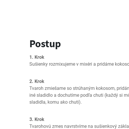
Postup
1. Krok
Sušienky rozmixujeme v mixéri a pridáme kokoso
2. Krok
Tvaroh zmiešame so strúhaným kokosom, pridáme
iné sladidlo a dochutíme podľa chuti (každý si m
sladidla, komu ako chuti).
3. Krok
Tvarohovú zmes navrstvíme na sušienkový základ