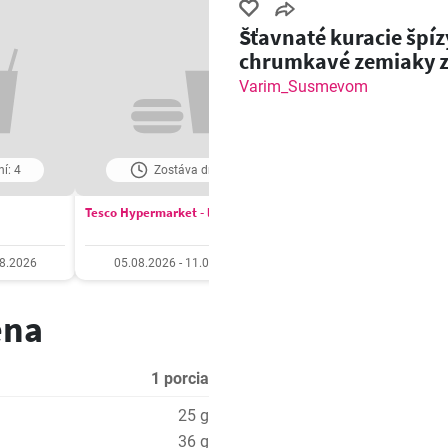
Šťavnaté kuracie špíz
chrumkavé zemiaky 
grilu!
Varim_Susmevom
í: 4
Zostáva dní: 4
Zostáva dní: 5
Tesco Hypermarket - leták
COOP Jednota leták
08.2026
05.08.2026 - 11.08.2026
06.08.2026 - 12.08.20
ena
1 porcia
25 g
36 g