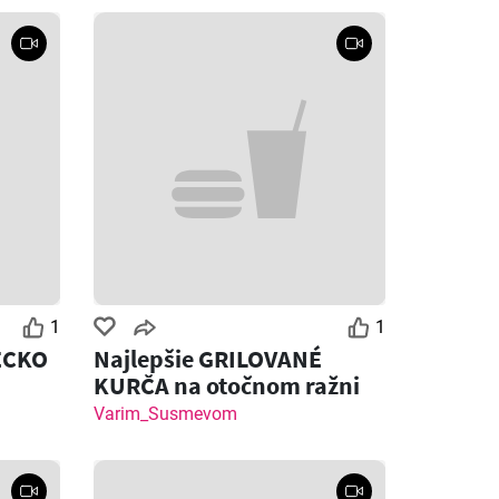
1
1
ECKO
Najlepšie GRILOVANÉ
KURČA na otočnom ražni
Varim_Susmevom