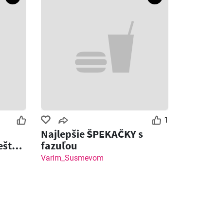
1
Najlepšie ŠPEKAČKY s
ešte
fazuľou
ot
Varim_Susmevom