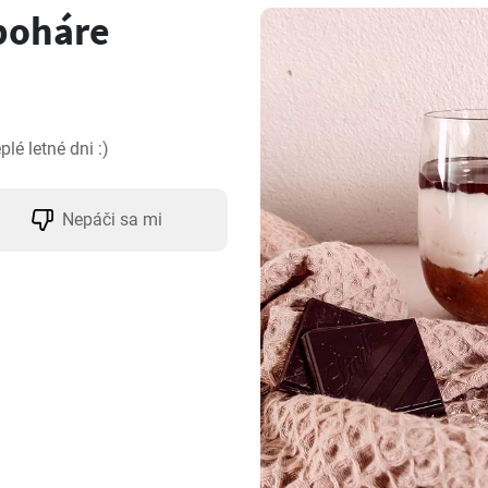
poháre
lé letné dni :)
Nepáči sa mi