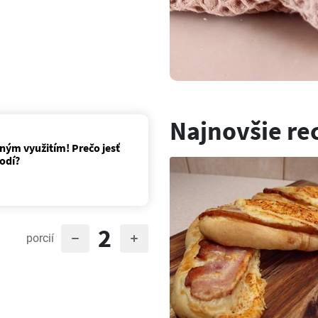
Najnovšie re
nným využitím! Prečo jesť
odí?
2
porcií