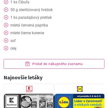
1
ks
Cibuľa
50
g
sterilizovaný hrášok
1
ks
paradajkový pretlak
mletá červená paprika
mleté čierne korenie
soľ
olej
Pridať do nákupného zoznamu
Najnovšie letáky