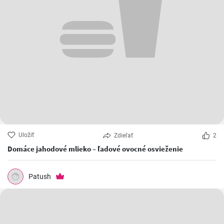
Uložiť
Zdieľať
2
Domáce jahodové mlieko – ľadové ovocné osvieženie
Patush