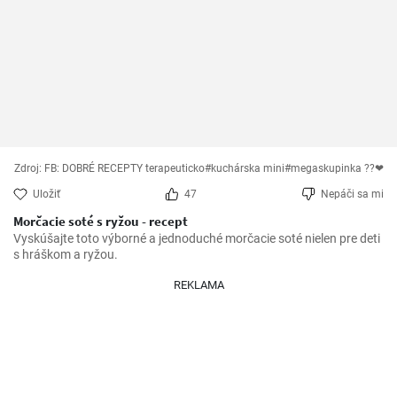
Zdroj: FB: DOBRÉ RECEPTY terapeuticko#kuchárska mini#megaskupinka ??❤
Uložiť
47
Nepáči sa mi
Morčacie soté s ryžou - recept
Vyskúšajte toto výborné a jednoduché morčacie soté nielen pre deti 
s hráškom a ryžou.
REKLAMA