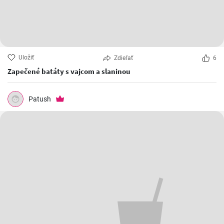
Uložiť
Zdieľať
6
Zapečené batáty s vajcom a slaninou
Patush