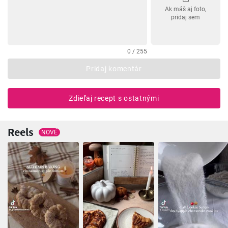
Ak máš aj foto,
pridaj sem
0 / 255
Pridaj komentár
Zdieľaj recept s ostatnými
Reels
NOVÉ