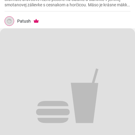
smotanovej zálievke s cesnakom a horčicou. Mäso je krásne mäkké
a doslova sa rozpadá.
Patush