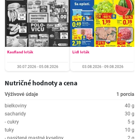
Kaufland leták
Lidl leták
30.07.2026 - 05.08.2026
03.08.2026 - 09.08.2026
Nutričné hodnoty a cena
Výživové údaje
1 porcia
bielkoviny
40 g
sacharidy
30 g
- cukry
5 g
tuky
10 g
- nasýtené mastné kyseliny
2 g