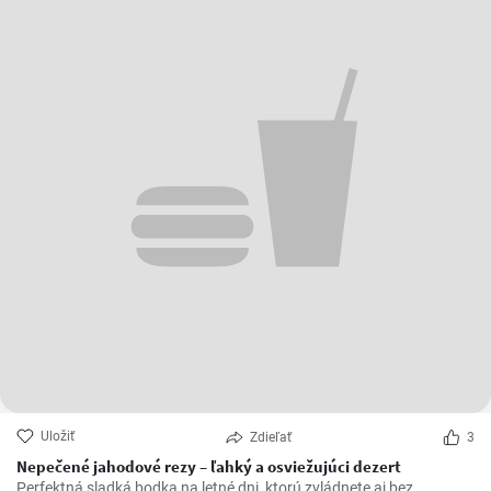
Uložiť
Zdieľať
3
Nepečené jahodové rezy – ľahký a osviežujúci dezert
Perfektná sladká bodka na letné dni, ktorú zvládnete aj bez