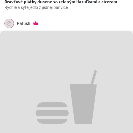
Bravčové plátky dusené so zelenými fazuľkami a cícerom
Rýchle a sýte jedlo z jednej panvice
Patush