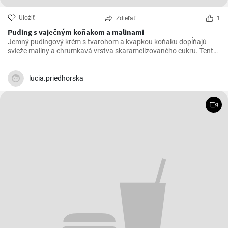
Uložiť
Zdieľať
1
Puding s vaječným koňakom a malinami
Jemný pudingový krém s tvarohom a kvapkou koňaku dopĺňajú
svieže maliny a chrumkavá vrstva skaramelizovaného cukru. Tento
rýchly dezert na lyžičku očarí elegantným vzhľadom aj príjemnou
krémovosťou, ovocnou sviežosťou a sladkým chrumknutím
karamelu.
lucia.priedhorska