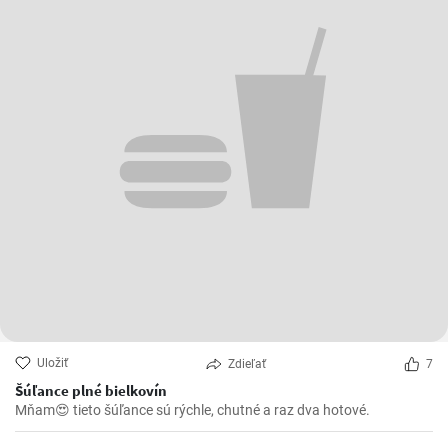
Uložiť
Zdieľať
7
Šúľance plné bielkovín
Mňam😍 tieto šúľance sú rýchle, chutné a raz dva hotové.