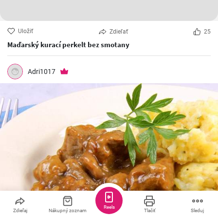
Uložiť
Zdieľať
25
Maďarský kurací perkelt bez smotany
Adri1017
Reels
Zdieľaj
Nákupný zoznam
Tlačiť
Sleduj