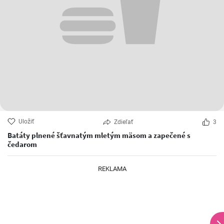
Uložiť
Zdieľať
3
Batáty plnené šťavnatým mletým mäsom a zapečené s
čedarom
REKLAMA