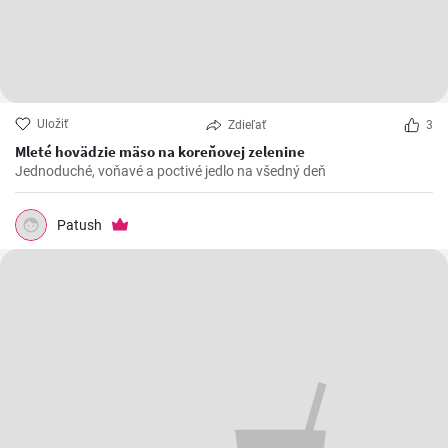
Uložiť
Zdieľať
3
Mleté hovädzie mäso na koreňovej zelenine
Jednoduché, voňavé a poctivé jedlo na všedný deň
Patush