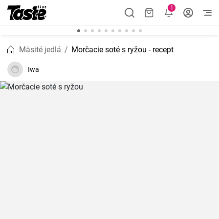
1
Mäsité jedlá
Morčacie soté s ryžou - recept
Iwa