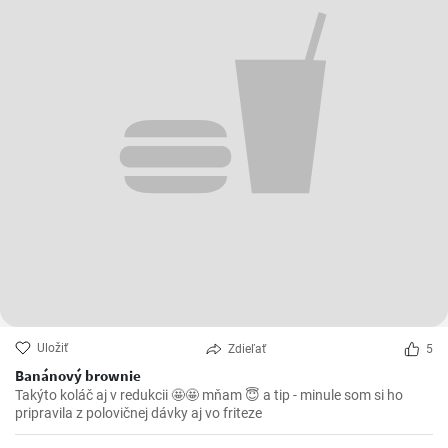
Uložiť
Zdieľať
5
Banánový brownie
Takýto koláč aj v redukcii 🤩🤩 mňam 😇 a tip - minule som si ho
pripravila z polovičnej dávky aj vo friteze