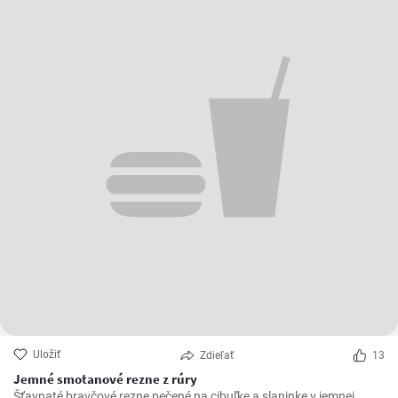
Uložiť
Zdieľať
13
Jemné smotanové rezne z rúry
Šťavnaté bravčové rezne pečené na cibuľke a slaninke v jemnej