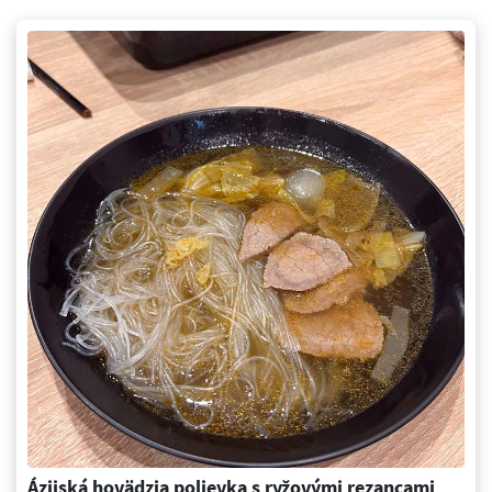
Ázijská hovädzia polievka s ryžovými rezancami