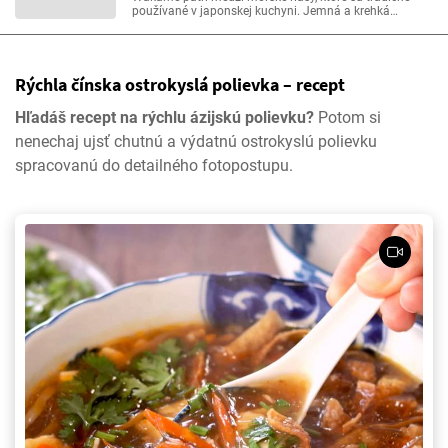
používané v japonskej kuchyni. Jemná a krehká
štruktúra doplnená o jedinečnú chuť mora robí z
wakame potravinu, ktorá zaujme od prvého sústa. Čo
sa oplatí vedieť o wakame a ako túto výrazne zelenú
riasu v kuchyni používať?
Rýchla čínska ostrokyslá polievka – recept
Hľadáš recept na rýchlu ázijskú polievku?
Potom si
nenechaj ujsť chutnú a výdatnú ostrokyslú polievku
spracovanú do detailného fotopostupu.