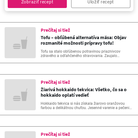
Zobraziť recept
Uložiť recept
Prečítaj si tiež
Tofu – obľúbená alternatíva mäsa: Objav
rozmanité možnosti prípravy tofu!
Tofu sa stalo obľúbenou potravinou priaznivcov
zdravého a odľahčeného stravovania. Zaujalo
vegetariánov aj vegánov a udomácnilo sa v mnohých
kuchyniach. Čo je tofu, ako ho pripraviť a ktoré recepty z
tofu vyskúšať?
Prečítaj si tiež
Žiarivá hokkaido tekvica: Všetko, čo sa o
hokkaido oplatí vedieť
Hokkaido tekvica si nás získala žiarovo oranžovou
farbou a delikátnou chuťou. Jesenné varenie a pečenie
si už bez nej jednoducho nevieme predstaviť. Odkiaľ
hokkaido tekvica pochádza, aké sú jej prednosti a ako
ju čo najlepšie v kuchyni využiť?
Prečítaj si tiež