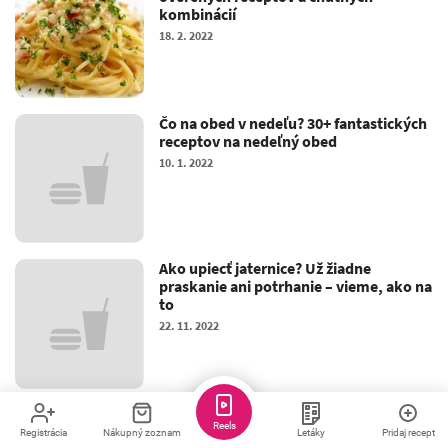
kombinácií
18. 2. 2022
Čo na obed v nedeľu? 30+ fantastických
receptov na nedeľný obed
10. 1. 2022
Ako upiecť jaternice? Už žiadne
praskanie ani potrhanie – vieme, ako na
to
22. 11. 2022
Omáčky k mäsu, ktoré si zamiluje celá
Reels
rodina: Ktorú vyskúšať ako prvú?
Registrácia
Nákupný zoznam
Letáky
Pridaj recept