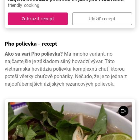
friendly_cooking
Zobraziť recept
Uložiť recept
Pho polievka – recept
Ako sa varí Pho polievka?
Má mnoho variant, no
najčastejšie je základom silný hovädzí vývar. Táto
vietnamská hovädzia polievka komplexnú chuť, ktorou
poteší všetky chuťové poháriky. Nečudo, že je to jedna z
najobľúbenejších ázijských rezancových polievok.