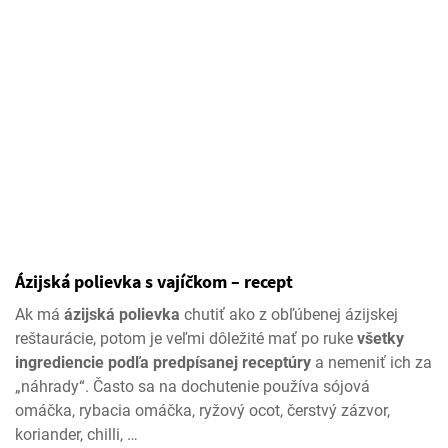
Ázijská polievka s vajíčkom – recept
Ak má
ázijská polievka
chutiť ako z obľúbenej ázijskej
reštaurácie, potom je veľmi dôležité mať po ruke
všetky
ingrediencie podľa predpísanej receptúry
a nemeniť ich za
„náhrady“. Často sa na dochutenie používa sójová
omáčka, rybacia omáčka, ryžový ocot, čerstvý zázvor,
koriander, chilli, …