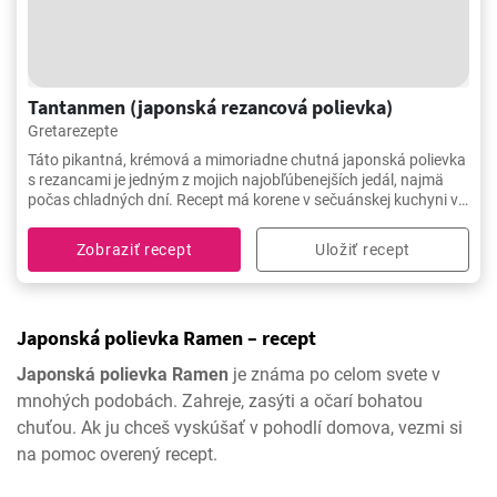
Tantanmen (japonská rezancová polievka)
Gretarezepte
Táto pikantná, krémová a mimoriadne chutná japonská polievka
s rezancami je jedným z mojich najobľúbenejších jedál, najmä
počas chladných dní. Recept má korene v sečuánskej kuchyni v
Číne, ale v Japonsku je mimoriadne obľúbený a známy.
Tantanemen sa skladá z rezancov, mletého mäsa, ázijského
Zobraziť recept
Uložiť recept
korenia a varí sa v kuracom vývare. Podáva sa s vareným
kuracím vajcom.
Japonská polievka Ramen – recept
Japonská polievka Ramen
je známa po celom svete v
mnohých podobách. Zahreje, zasýti a očarí bohatou
chuťou. Ak ju chceš vyskúšať v pohodlí domova, vezmi si
na pomoc overený recept.