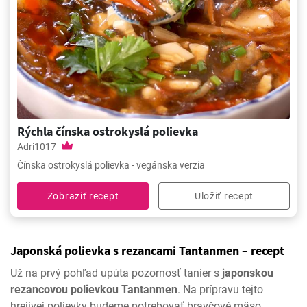
Rýchla čínska ostrokyslá polievka
Adri1017
Čínska ostrokyslá polievka - vegánska verzia
Zobraziť recept
Uložiť recept
Japonská polievka s rezancami Tantanmen – recept
Už na prvý pohľad upúta pozornosť tanier s
japonskou
rezancovou polievkou Tantanmen
. Na prípravu tejto
hrejivej polievky budeme potrebovať bravčové mäso,