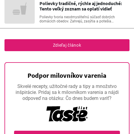
Polievky tradičné, rýchle aj jednoduché:
Tento veľký zoznam sa oplatí vidieť
Polievky tvoria neodmysliteľnú súčasť dobrých
domácich obedov. Zahrejú, zasýtia a potešia
rozmanitými chuťami. V našom veľkom zozname sme
dali dohromady najobľúbenejšie recepty na polievky –
rýchle, slovenské, krémové, zeleninové aj so
strukovinami.
Zdieľaj článok
Podpor milovníkov varenia
Skvelé recepty, užitočné rady a tipy a množstvo
inšpirácie. Pridaj sa k milovníkom varenia a nájdi
odpoveď na otázku: Čo dnes budem variť?