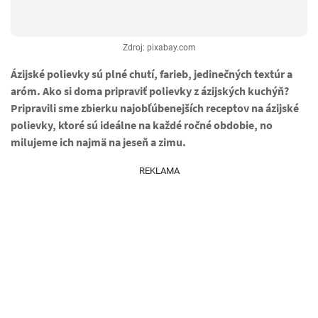
Zdroj: pixabay.com
Ázijské polievky sú plné chutí, farieb, jedinečných textúr a
aróm. Ako si doma pripraviť polievky z ázijských kuchýň?
Pripravili sme zbierku najobľúbenejších receptov na ázijské
polievky, ktoré sú ideálne na každé ročné obdobie, no
milujeme ich najmä na jeseň a zimu.
REKLAMA