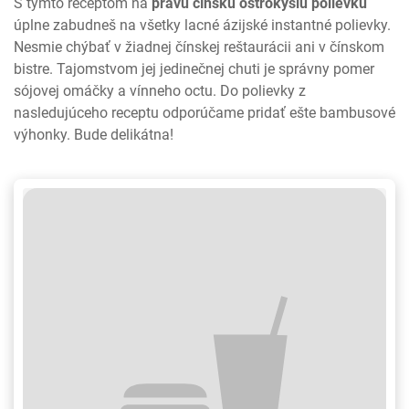
S týmto receptom na
pravú čínsku ostrokyslú polievku
úplne zabudneš na všetky lacné ázijské instantné polievky.
Nesmie chýbať v žiadnej čínskej reštaurácii ani v čínskom
bistre. Tajomstvom jej jedinečnej chuti je správny pomer
sójovej omáčky a vínneho octu. Do polievky z
nasledujúceho receptu odporúčame pridať ešte bambusové
výhonky. Bude delikátna!