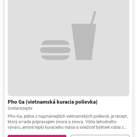
Pho Ga (vietnamská kuracia polievka)
Gretarezepte
Pho-Ga, jedna z najznámejších vietnamských polievok, je recept,
ktorý si rada pripravujem znova a znova. Vôňa lahodného
vývaru, jemné teplo kuracieho mäsa a sviežosť byliniek robia z
tohto jedla skutočnú lahôdku. Príprava tohto jedla autentickým