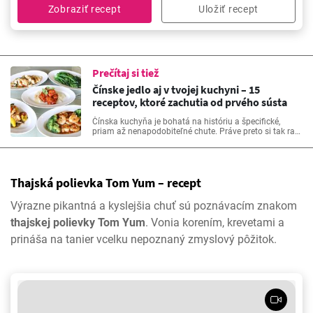
spôsobom si vyžaduje trpezlivosť a pozornosť venovanú
Zobraziť recept
Uložiť recept
detailom, ale verte mi, že to úsilie stojí za to.
Prečítaj si tiež
Čínske jedlo aj v tvojej kuchyni – 15
receptov, ktoré zachutia od prvého sústa
Čínska kuchyňa je bohatá na históriu a špecifické,
priam až nenapodobiteľné chute. Práve preto si tak radi
vychutnávame čínske jedlo v reštauráciách a bistrách.
Netreba však vždy chodiť za dobrým jedlom iba von.
Stačí nabrať odvahu a vyskúšať vo vlastnej kuchyni
nové recepty plné podmanivých aróm a chutí.
Thajská polievka Tom Yum – recept
Výrazne pikantná a kyslejšia chuť sú poznávacím znakom
thajskej polievky Tom Yum
. Vonia korením, krevetami a
prináša na tanier vcelku nepoznaný zmyslový pôžitok.