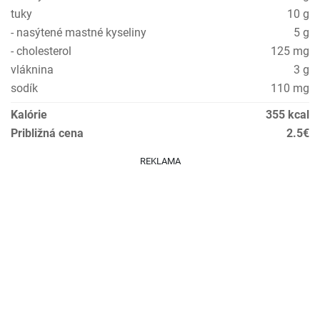
tuky
10 g
- nasýtené mastné kyseliny
5 g
- cholesterol
125 mg
vláknina
3 g
sodík
110 mg
Kalórie
355 kcal
Približná cena
2.5€
REKLAMA