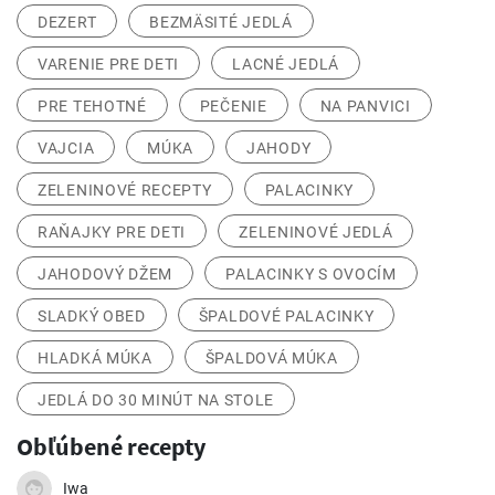
DEZERT
BEZMÄSITÉ JEDLÁ
VARENIE PRE DETI
LACNÉ JEDLÁ
PRE TEHOTNÉ
PEČENIE
NA PANVICI
VAJCIA
MÚKA
JAHODY
ZELENINOVÉ RECEPTY
PALACINKY
RAŇAJKY PRE DETI
ZELENINOVÉ JEDLÁ
JAHODOVÝ DŽEM
PALACINKY S OVOCÍM
SLADKÝ OBED
ŠPALDOVÉ PALACINKY
HLADKÁ MÚKA
ŠPALDOVÁ MÚKA
JEDLÁ DO 30 MINÚT NA STOLE
Obľúbené recepty
Iwa