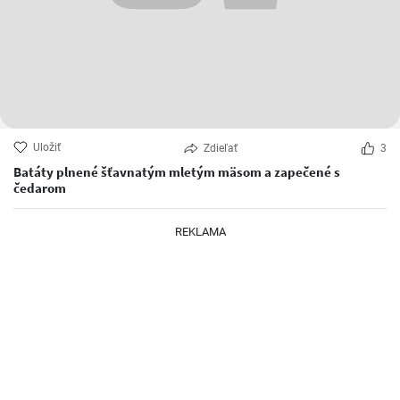
Uložiť
Zdieľať
3
Batáty plnené šťavnatým mletým mäsom a zapečené s
čedarom
REKLAMA