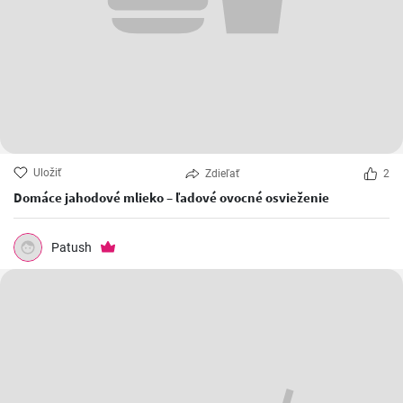
Uložiť
Zdieľať
2
Domáce jahodové mlieko – ľadové ovocné osvieženie
Patush