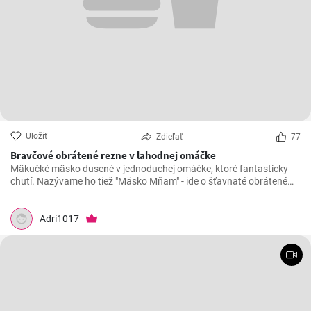
Uložiť
Zdieľať
77
Bravčové obrátené rezne v lahodnej omáčke
Mäkučké mäsko dusené v jednoduchej omáčke, ktoré fantasticky
chutí. Nazývame ho tiež "Mäsko Mňam" - ide o šťavnaté obrátené
rezne.
Adri1017