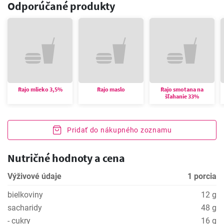
Odporúčané produkty
Rajo mlieko 3,5%
Rajo maslo
Rajo smotana na
šľahanie 33%
Pridať do nákupného zoznamu
Nutričné hodnoty a cena
Výživové údaje
1 porcia
bielkoviny
12 g
sacharidy
48 g
- cukry
16 g