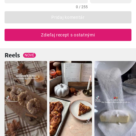
0 / 255
Pridaj komentár
Zdieľaj recept s ostatnými
Reels
NOVÉ