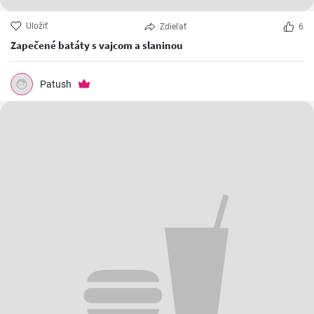
Uložiť
Zdieľať
6
Zapečené batáty s vajcom a slaninou
Patush