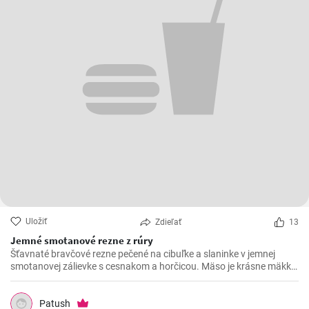
Uložiť
Zdieľať
13
Jemné smotanové rezne z rúry
Šťavnaté bravčové rezne pečené na cibuľke a slaninke v jemnej
smotanovej zálievke s cesnakom a horčicou. Mäso je krásne mäkké
a doslova sa rozpadá.
Patush