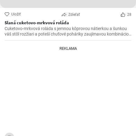
Uložiť
Zdieľať
28
Slaná cuketovo-mrkvová roláda
Cuketovo-mrkvová roláda s jemnou kôprovou nátierkou a šunkou
váš stôl rozžiari a poteší chuťové poháriky zaujímavou kombináciou
chutí.
REKLAMA