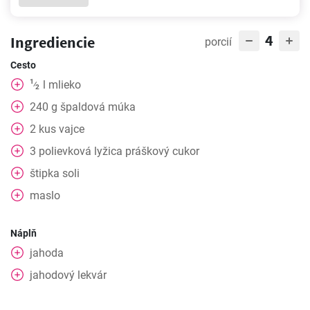
4
Ingrediencie
porcií
Cesto
1
l
mlieko
⁄
2
240
g
špaldová múka
2
kus
vajce
3
polievková lyžica
práškový cukor
štipka soli
maslo
Náplň
jahoda
jahodový lekvár