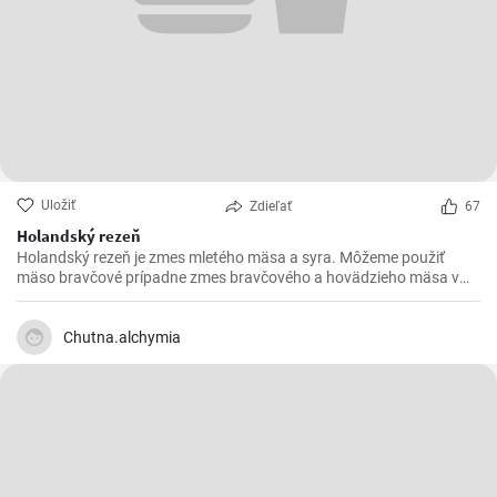
Uložiť
Zdieľať
67
Holandský rezeň
Holandský rezeň je zmes mletého mäsa a syra. Môžeme použiť
mäso bravčové prípadne zmes bravčového a hovädzieho mäsa v
pomere 2 : 1.
Chutna.alchymia