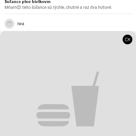
Šúľance plné bielkovín
Mňam😍 tieto šúľance sú rýchle, chutné a raz dva hotové.
Iwa