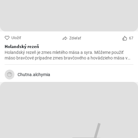
Uložiť
Zdieľať
67
Holandský rezeň
Holandský rezeň je zmes mletého mäsa a syra. Môžeme použiť
mäso bravčové prípadne zmes bravčového a hovädzieho mäsa v
pomere 2 : 1.
Chutna.alchymia