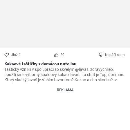
Uložiť
20
Nepáči sa mi
Kakaové taštičky s domácou nutellou
Taštičky vznikli v spolupráci so skvelým @lavas_zdravychlieb, 
použili sme výborný špaldový kakao lavaš.. tá chuť je Top, úprimne. 
Ktorý sladký lavaš je Vašim favoritom? Kakao alebo škorica? ☺️
REKLAMA