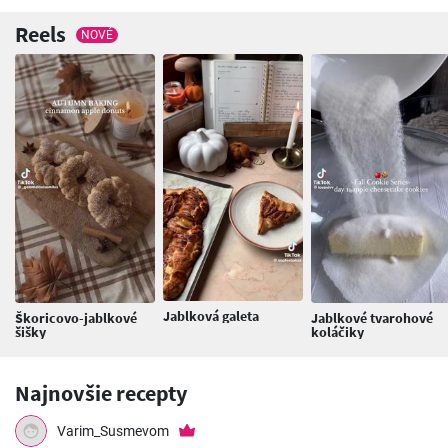
Reels
NOVÉ
Jablková galeta
Škoricovo-jablkové
Jablkové tvarohové
šišky
koláčiky
Najnovšie recepty
Varim_Susmevom