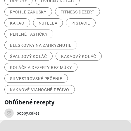
ORECHY
OVOCNÝ KOLÁČ
RÝCHLE ZÁKUSKY
FITNESS DEZERT
KAKAO
NUTELLA
PISTÁCIE
PLNENÉ TAŠTIČKY
BLESKOVKY NA ZAHRYZNUTIE
ŠPALDOVÝ KOLÁČ
KAKAOVÝ KOLÁČ
KOLÁČE A DEZERTY BEZ MÚKY
SILVESTROVSKÉ PEČENIE
KAKAOVÉ VIANOČNÉ PEČIVO
Obľúbené recepty
poppy.cakes