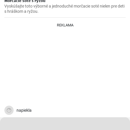
Morčacie soté s ryžou
Vyskúšajte toto výborné a jednoduché morčacie soté nielen pre deti
s hráškom a ryžou.
REKLAMA
napiekla