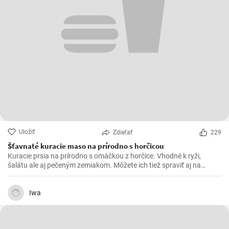
Uložiť
Zdieľať
229
Šťavnaté kuracie maso na prírodno s horčicou
Kuracie prsia na prírodno s omáčkou z horčice. Vhodné k ryži,
šalátu ale aj pečeným zemiakom. Môžete ich tiež spraviť aj na
spôsob šťavnatých kuracích rezňov - taktiež na prírodno.
Iwa