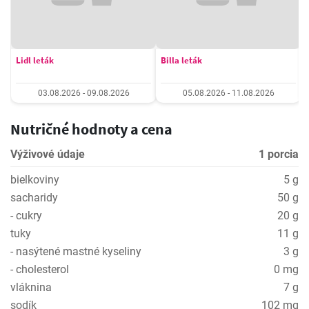
Lidl leták
Billa leták
03.08.2026 - 09.08.2026
05.08.2026 - 11.08.2026
Nutričné hodnoty a cena
Výživové údaje
1 porcia
bielkoviny
5 g
sacharidy
50 g
- cukry
20 g
tuky
11 g
- nasýtené mastné kyseliny
3 g
- cholesterol
0 mg
vláknina
7 g
sodík
102 mg