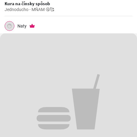
Kura na čínsky spôsob
Jednoducho - MŇAM 🤤🥰
Naty