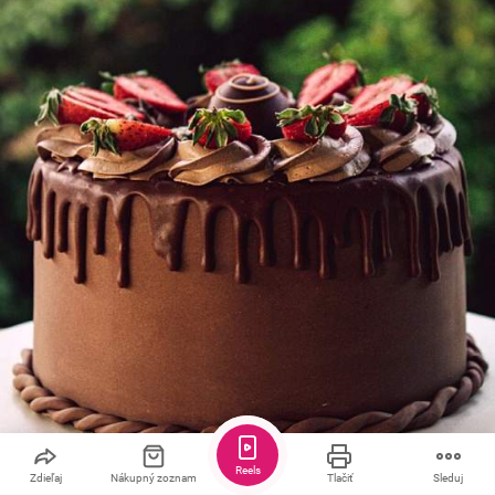
Reels
Zdieľaj
Nákupný zoznam
Tlačiť
Sleduj
Uložiť
Zdieľať
102