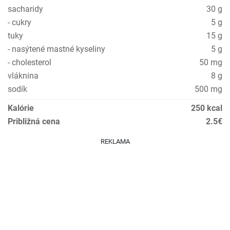
sacharidy
30 g
- cukry
5 g
tuky
15 g
- nasýtené mastné kyseliny
5 g
- cholesterol
50 mg
vláknina
8 g
sodík
500 mg
Kalórie
250 kcal
Približná cena
2.5€
REKLAMA