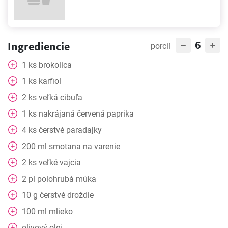
6
Ingrediencie
porcií
1
ks
brokolica
1
ks
karfiol
2
ks
veľká cibuľa
1
ks
nakrájaná červená paprika
4
ks
čerstvé paradajky
200
ml
smotana na varenie
2
ks
veľké vajcia
2
pl
polohrubá múka
10
g
čerstvé droždie
100
ml
mlieko
olivový olej