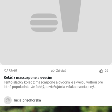
Uložiť
Zdieľať
29
Koláč z mascarpone a ovocím
Tento sladký koláč z mascarpone a ovocím je skvelou voľbou pre
letné popoludnia. Je ľahký, osviežujúci a vďaka ovociu plný
vitamínov. Môžete ho pripraviť s akýmkoľvek ovocím, ktoré máte
práve po ruke, ale najlepšie chutí s jahodami alebo malinami.
lucia.priedhorska