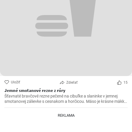
Uložiť
Zdieľať
15
Jemné smotanové rezne z rúry
Šťavnaté bravčové rezne pečené na cibuľke a slaninke v jemnej
smotanovej zálievke s cesnakom a horčicou. Mäso je krásne mäkké
a doslova sa rozpadá.
REKLAMA