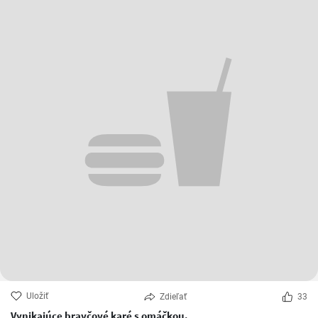
Uložiť
Zdieľať
33
Vynikajúce bravčové karé s omáčkou.