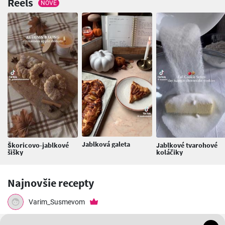
Reels
NOVÉ
Jablková galeta
Škoricovo-jablkové
Jablkové tvarohové
šišky
koláčiky
Najnovšie recepty
Varim_Susmevom