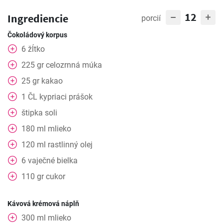
12
Ingrediencie
porcií
Čokoládový korpus
6
žĺtko
225
gr
celozrnná múka
25
gr
kakao
1
ČL
kypriaci prášok
štipka soli
180
ml
mlieko
120
ml
rastlinný olej
6
vaječné bielka
110
gr
cukor
Kávová krémová náplň
300
ml
mlieko