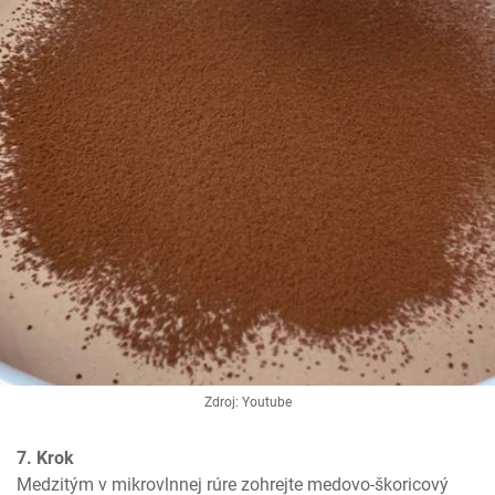
Zdroj: Youtube
7. Krok
Medzitým v mikrovlnnej rúre zohrejte medovo-škoricový 