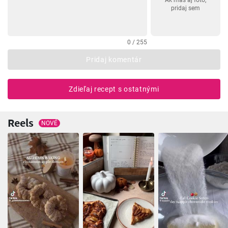
Ak máš aj foto,
pridaj sem
0 / 255
Pridaj komentár
Zdieľaj recept s ostatnými
Reels
NOVÉ