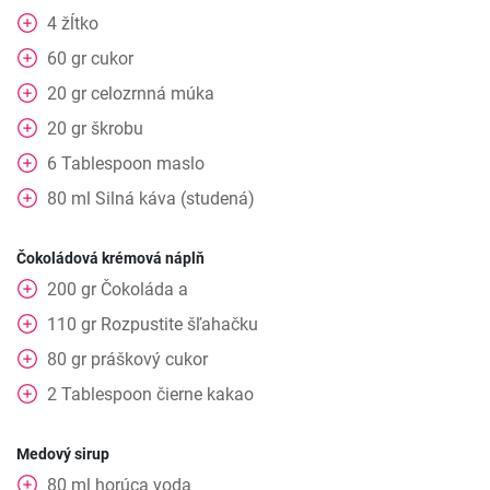
4
žĺtko
60
gr
cukor
20
gr
celozrnná múka
20
gr
škrobu
6
Tablespoon
maslo
80
ml
Silná káva (studená)
Čokoládová krémová náplň
200
gr
Čokoláda a
110
gr
Rozpustite šľahačku
80
gr
práškový cukor
2
Tablespoon
čierne kakao
Medový sirup
80
ml
horúca voda