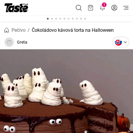
1
Pečivo
Čokoládovo kávová torta na Halloween
Greta