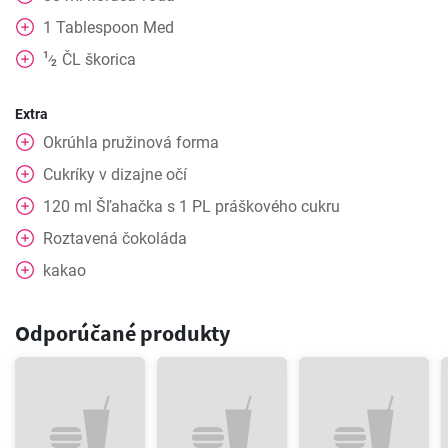
1
Tablespoon
Med
1
ČL
škorica
⁄
2
Extra
Okrúhla pružinová forma
Cukríky v dizajne očí
120
ml
Šľahačka s 1 PL práškového cukru
Roztavená čokoláda
kakao
Odporúčané produkty