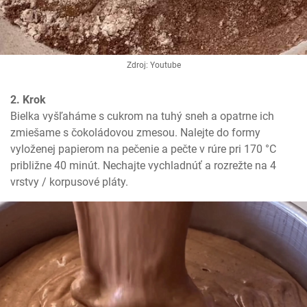
Zdroj: Youtube
2. Krok
Bielka vyšľaháme s cukrom na tuhý sneh a opatrne ich 
zmiešame s čokoládovou zmesou. Nalejte do formy 
vyloženej papierom na pečenie a pečte v rúre pri 170 °C 
približne 40 minút. Nechajte vychladnúť a rozrežte na 4 
vrstvy / korpusové pláty.