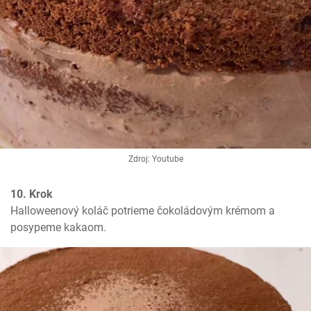
Zdroj: Youtube
10. Krok
Halloweenový koláč potrieme čokoládovým krémom a 
posypeme kakaom.