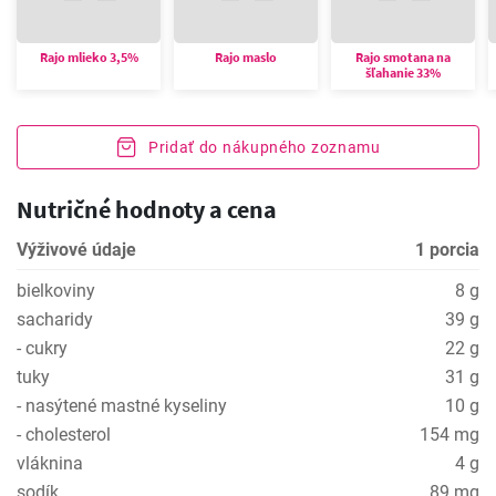
Rajo mlieko 3,5%
Rajo maslo
Rajo smotana na
šľahanie 33%
Pridať do nákupného zoznamu
Nutričné hodnoty a cena
Výživové údaje
1 porcia
bielkoviny
8 g
sacharidy
39 g
- cukry
22 g
tuky
31 g
- nasýtené mastné kyseliny
10 g
- cholesterol
154 mg
vláknina
4 g
sodík
89 mg