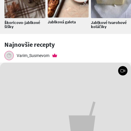
Jablková galeta
Škoricovo-jablkové
Jablkové tvarohové
šišky
koláčiky
Najnovšie recepty
Varim_Susmevom