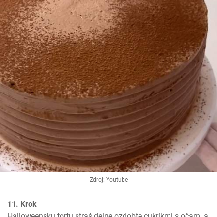
Zdroj: Youtube
11. Krok
Halloweensku tortu strašidelne ozdobte cukríkmi s očami a 