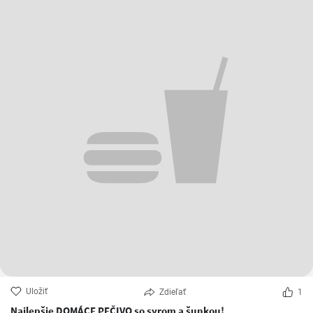
Uložiť
Zdieľať
1
Najlepšie DOMÁCE PEČIVO so syrom a šunkou!