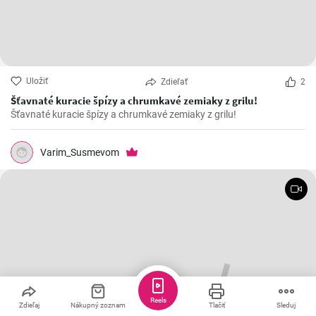
Uložiť
Zdieľať
2
Šťavnaté kuracie špízy a chrumkavé zemiaky z grilu!
Šťavnaté kuracie špízy a chrumkavé zemiaky z grilu!
Varim_Susmevom
Reels
Zdieľaj
Nákupný zoznam
Tlačiť
Sleduj