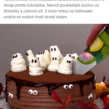
okraje potrite čokoládou. Navrch poukladajte duchov zo 
šľahačky a cukrové oči. S touto tortou na Halloween 
urobíte na svojich hostí skvelý dojem.