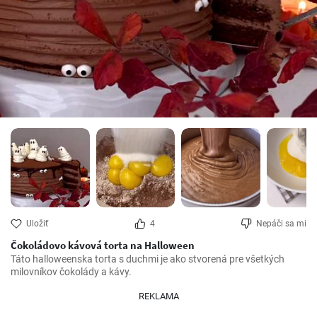
Uložiť
4
Nepáči sa mi
Čokoládovo kávová torta na Halloween
Táto halloweenska torta s duchmi je ako stvorená pre všetkých 
milovníkov čokolády a kávy.
REKLAMA