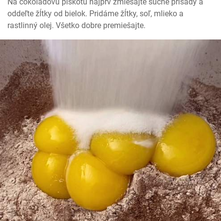
Na čokoládovú piškótu najprv zmiešajte suché prísady a 
oddeľte žĺtky od bielok. Pridáme žĺtky, soľ, mlieko a 
rastlinný olej. Všetko dobre premiešajte.