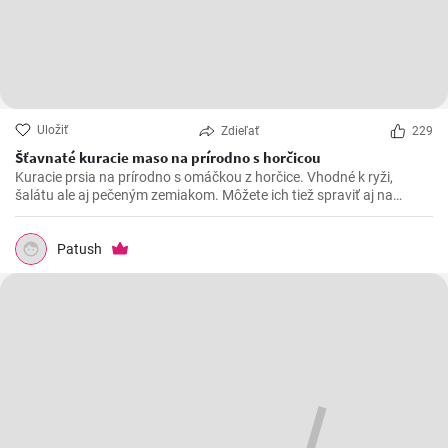
Uložiť
Zdieľať
229
Šťavnaté kuracie maso na prírodno s horčicou
Kuracie prsia na prírodno s omáčkou z horčice. Vhodné k ryži,
šalátu ale aj pečeným zemiakom. Môžete ich tiež spraviť aj na
spôsob šťavnatých kuracích rezňov - taktiež na prírodno.
Patush