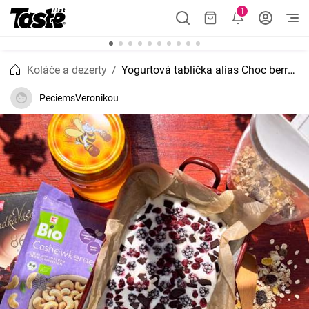
1
Koláče a dezerty
Yogurtová tablička alias Choc berry yogurt bark - mrazený HIT tohto leta
PeciemsVeronikou