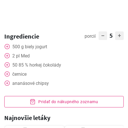
5
Ingrediencie
porcií
500
g
biely jogurt
2
pl
Med
50
85 % horkej čokolády
černice
ananásové chipsy
Pridať do nákupného zoznamu
Najnovšie letáky