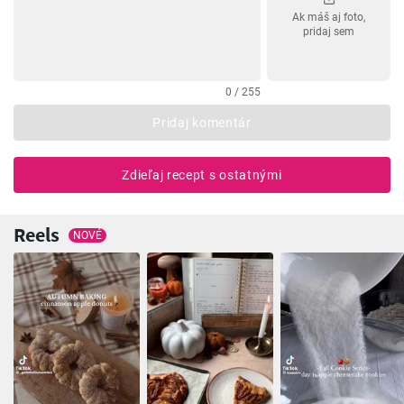
Ak máš aj foto,
pridaj sem
0 / 255
Pridaj komentár
Zdieľaj recept s ostatnými
Reels
NOVÉ