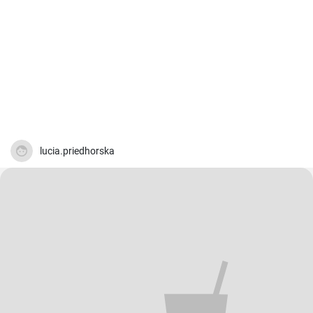
lucia.priedhorska