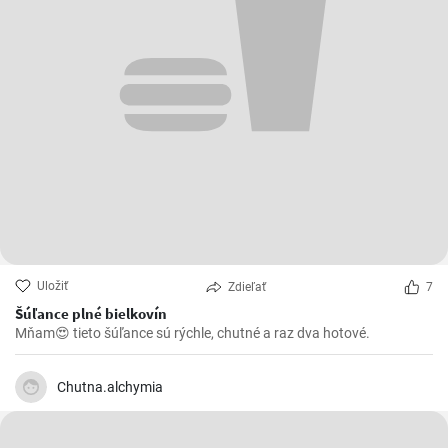
Uložiť
Zdieľať
7
Šúľance plné bielkovín
Mňam😍 tieto šúľance sú rýchle, chutné a raz dva hotové.
Chutna.alchymia