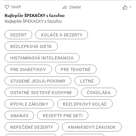
Uložiť
Zdieľať
1
Najlepšie ŠPEKAČKY s fazuľou
Najlepšie ŠPEKAČKY s fazuľou
DEZERT
KOLÁČE A DEZERTY
BEZLEPKOVÁ DIÉTA
HISTAMÍNOVÁ INTOLERANCIA
PRE DIABETIKOV
PRE TEHOTNÉ
STUDENÉ JEDLÁ/POKRMY
LETNÉ
OSTATNÉ SVETOVÉ KUCHYNE
ČOKOLÁDA
RÝCHLE ZÁKUSKY
BEZLEPKOVÝ KOLÁČ
ANANÁS
RECEPTY PRE DETI
NEPEČENÉ DEZERTY
ANANÁSOVÝ ZÁKUSOK