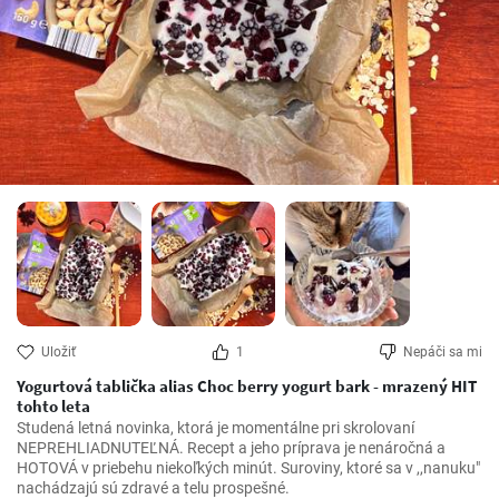
Uložiť
1
Nepáči sa mi
Yogurtová tablička alias Choc berry yogurt bark - mrazený HIT
tohto leta
Studená letná novinka, ktorá je momentálne pri skrolovaní 
NEPREHLIADNUTEĽNÁ. Recept a jeho príprava je nenáročná a 
HOTOVÁ v priebehu niekoľkých minút. Suroviny, ktoré sa v ,,nanuku" 
nachádzajú sú zdravé a telu prospešné.
