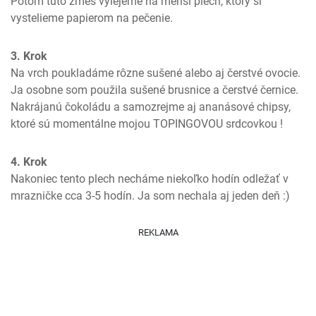
Potom túto zmes vylejeme na menší plech, ktorý si 
vystelieme papierom na pečenie.
3. Krok
Na vrch poukladáme rôzne sušené alebo aj čerstvé ovocie. 
Ja osobne som použila sušené brusnice a čerstvé černice. 
Nakrájanú čokoládu a samozrejme aj ananásové chipsy, 
ktoré sú momentálne mojou TOPINGOVOU srdcovkou !
4. Krok
Nakoniec tento plech necháme niekoľko hodín odležať v 
mrazničke cca 3-5 hodín. Ja som nechala aj jeden deň :)
REKLAMA