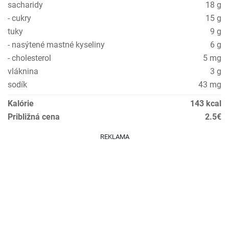
sacharidy
18 g
- cukry
15 g
tuky
9 g
- nasýtené mastné kyseliny
6 g
- cholesterol
5 mg
vláknina
3 g
sodík
43 mg
Kalórie
143 kcal
Približná cena
2.5€
REKLAMA