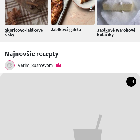
Jablková galeta
Škoricovo-jablkové
Jablkové tvarohové
šišky
koláčiky
Najnovšie recepty
Varim_Susmevom