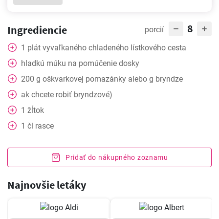
8
Ingrediencie
porcií
1
plát
vyvaľkaného chladeného lístkového cesta
hladkú múku na pomúčenie dosky
200
g
oškvarkovej pomazánky alebo g bryndze
ak chcete robiť bryndzové)
1
žĺtok
1
čl
rasce
Pridať do nákupného zoznamu
Najnovšie letáky