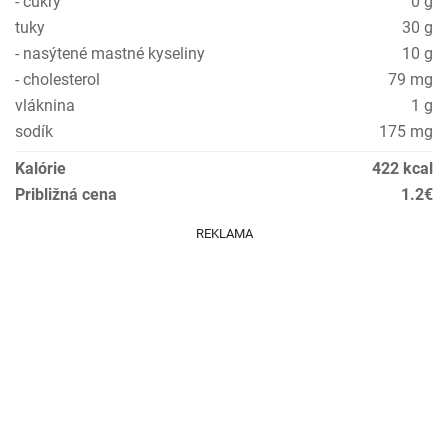
- cukry
0 g
tuky
30 g
- nasýtené mastné kyseliny
10 g
- cholesterol
79 mg
vláknina
1 g
sodík
175 mg
Kalórie
422 kcal
Približná cena
1.2€
REKLAMA