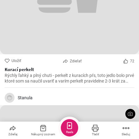
Uložiť
Zdieľať
72
Kurací perkelt
Rýchly ľahký a plný chuti - perkelt z kuracích pŕs, toto jedlo bolo prvé
ktoré som sa naučil uvariť a varím perkelt pravidelne 2-3 krát za
mesiac. Vynikajúci kurací perkelt s kolienkami.
Stanula
Reels
Zdieľaj
Nákupný zoznam
Tlačiť
Sleduj