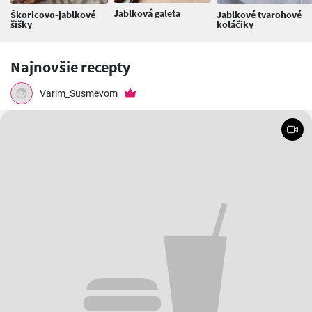
Jablková galeta
Škoricovo-jablkové
Jablkové tvarohové
šišky
koláčiky
Najnovšie recepty
Varim_Susmevom