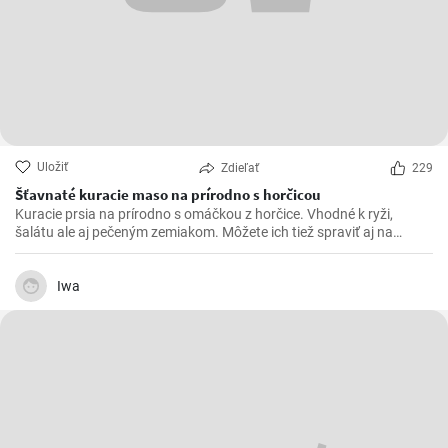
Uložiť
Zdieľať
229
Šťavnaté kuracie maso na prírodno s horčicou
Kuracie prsia na prírodno s omáčkou z horčice. Vhodné k ryži,
šalátu ale aj pečeným zemiakom. Môžete ich tiež spraviť aj na
spôsob šťavnatých kuracích rezňov - taktiež na prírodno.
Iwa