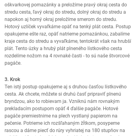
oškvarkovej pomazánky a preložíme pravý okraj cesta do 
stredu cesta, ľavý okraj do stredu, dolný okraj do stredu a 
napokon aj horný okraj preložíme smerom do stredu. 
Hotový uzlíček vyvaľkáme opäť na tenký plát cesta. Postup 
opakujeme ešte raz, opäť natrieme pomazánkou, zabalíme 
kraje cesta do stredu a vyvaľkáme, tentokrát však na hrubší 
plát. Tento úzky a hrubý plát plneného lístkového cesta 
rozdelíme nožom na 4 rovnaké časti - to sú naše štvorcové 
pagáče.
3. Krok
Ten istý postup opakujeme aj s druhou časťou lístkového 
cesta. Ak chcete, môžete si druhú časť pripraviť plnenú 
bryndzou, ako to robievam ja. Vzniknú nám rovnakým 
prekladacím postupom opäť 4 ďalšie pagáče. Hotové 
pagáče premiestnime na plech vystlaný papierom na 
pečenie. Potrieme ich rozšľahaným žĺtkom, posypeme 
rascou a dáme piecť do rúry vyhriatej na 180 stupňov na 