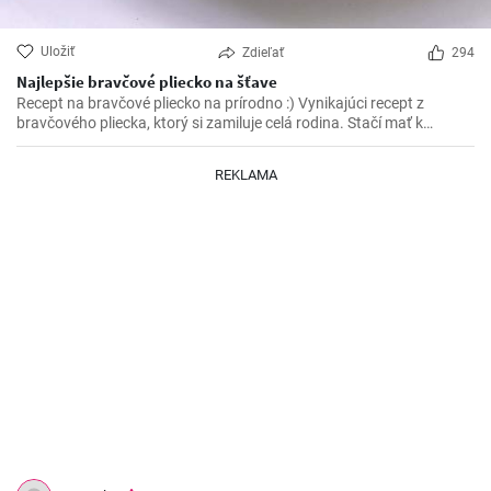
Uložiť
Zdieľať
294
Najlepšie bravčové pliecko na šťave
Recept na bravčové pliecko na prírodno :) Vynikajúci recept z
bravčového pliecka, ktorý si zamiluje celá rodina. Stačí mať k
dispozícií pár ingrediencií a vynikajúce bravčové mäso na šťave je
na svete.
REKLAMA