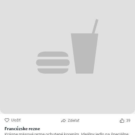
Uložiť
Zdieľať
39
Francúzske rezne
Krásne mäsové rezne ochutené korením. Ideálny jedlo na špeciálne