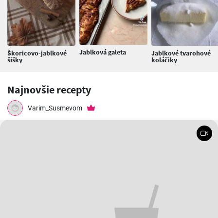
Jablková galeta
Škoricovo-jablkové
Jablkové tvarohové
šišky
koláčiky
Najnovšie recepty
Varim_Susmevom