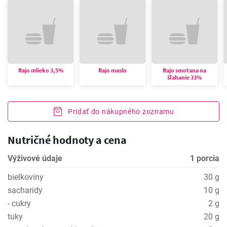
Rajo mlieko 3,5%
Rajo maslo
Rajo smotana na
šľahanie 33%
Pridať do nákupného zoznamu
Nutričné hodnoty a cena
Výživové údaje
1 porcia
bielkoviny
30 g
sacharidy
10 g
- cukry
2 g
tuky
20 g