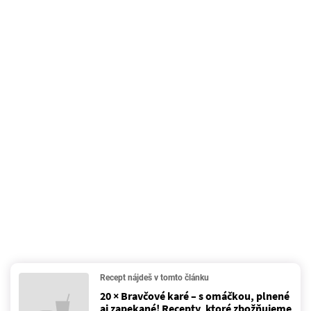
Recept nájdeš v tomto článku
20 × Bravčové karé – s omáčkou, plnené
aj zapekané! Recepty, ktoré zbožňujeme