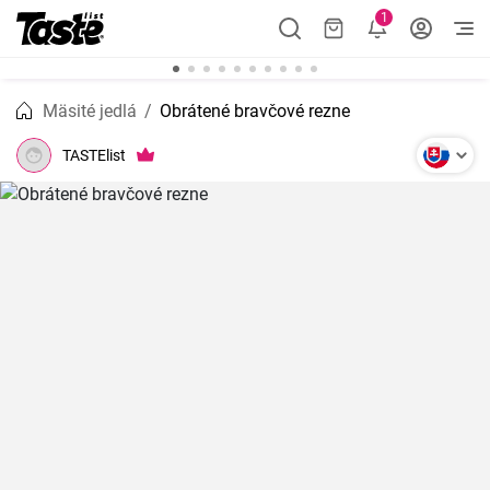
1
Mäsité jedlá
Obrátené bravčové rezne
TASTElist