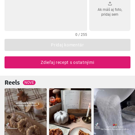
Ak máš aj foto,
pridaj sem
0 / 255
Pridaj komentár
Zdieľaj recept s ostatnými
Reels
NOVÉ