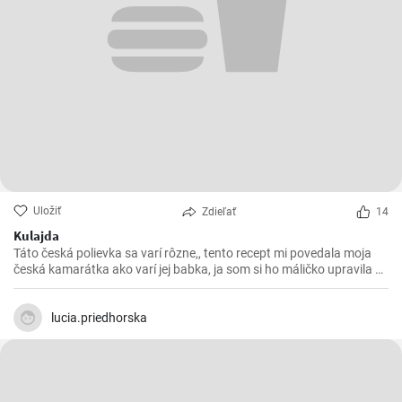
Uložiť
Zdieľať
14
Kulajda
Táto česká polievka sa varí rôzne,, tento recept mi povedala moja
česká kamarátka ako varí jej babka, ja som si ho máličko upravila a
chutila nám s manželom. Skúste 😉
lucia.priedhorska