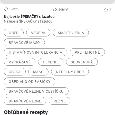
Uložiť
Zdieľať
1
Najlepšie ŠPEKAČKY s fazuľou
Najlepšie ŠPEKAČKY s fazuľou
OBED
VEČERA
MÄSITÉ JEDLÁ
BRAVČOVÉ MÄSO
HISTAMÍNOVÁ INTOLERANCIA
PRE TEHOTNÉ
VYPRÁŽANÉ
PEČENIE
SLOVENSKÁ
ČESKÁ
MÄSO
NEDEĽNÝ OBED
OBED AKO OD BABIČKY
BRAVČOVÉ REZNE V CESTÍČKU
BRAVČOVÉ REZNE
REZNE
Obľúbené recepty