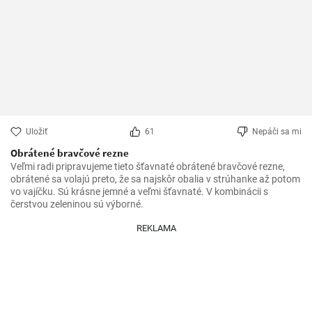
Uložiť
61
Nepáči sa mi
Obrátené bravčové rezne
Veľmi radi pripravujeme tieto šťavnaté obrátené bravčové rezne, 
obrátené sa volajú preto, že sa najskôr obalia v strúhanke až potom 
vo vajíčku. Sú krásne jemné a veľmi šťavnaté. V kombinácii s 
čerstvou zeleninou sú výborné.
REKLAMA