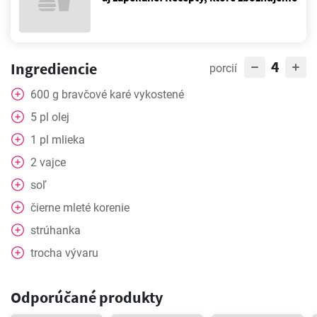
4
Ingrediencie
porcií
600
g
bravčové karé vykostené
5
pl
olej
1
pl
mlieka
2
vajce
soľ
čierne mleté korenie
strúhanka
trocha vývaru
Odporúčané produkty