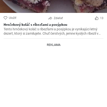
Uložiť
Zdieľať
13
Hrnčekový koláč s ríbezľami a posýpkou
Tento hrnčekový koláč s ríbezľami a posýpkou je vynikajúci letný
dezert, ktorý si zamilujete. Chuť čerstvých, jemne kyslých ríbezlí v
kombinácii so sladkou posýpkou robí z tohto koláča perfektný záver
akéhokoľvek jedla.
REKLAMA