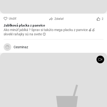
Uložiť
Zdieľať
2
Jablková placka z panvice
Ako minúť jablká ? Sprav si takúto mega placku z panvice 🍎🍏
skvelé raňajky sú na svete 😊
Cesminaz