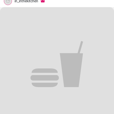
in_inthekitchen