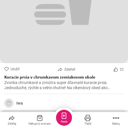
Uložiť
Zdieľať
22
Kuracie prsia v chrumkavom zemiakovom obale
Zvonka chrumkavé a zvnútra super šťavnaté kuracie prsia.
Jednoduché, rýchle a velmi chutné! Na víkendový obed ako
stvorené 😍
Iwa
Reels
Zdieľaj
Nákupný zoznam
Tlačiť
Sleduj