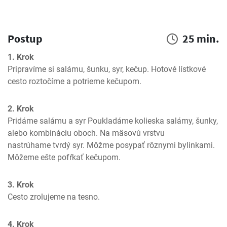
Postup
25 min.
1. Krok
Pripravíme si salámu, šunku, syr, kečup. Hotové lístkové 
cesto roztočíme a potrieme kečupom.
2. Krok
Pridáme salámu a syr Poukladáme kolieska salámy, šunky, 
alebo kombináciu oboch. Na mäsovú vrstvu 
nastrúhame tvrdý syr. Môžme posypať rôznymi bylinkami. 
Môžeme ešte pofŕkať kečupom.
3. Krok
Cesto zrolujeme na tesno.
4. Krok