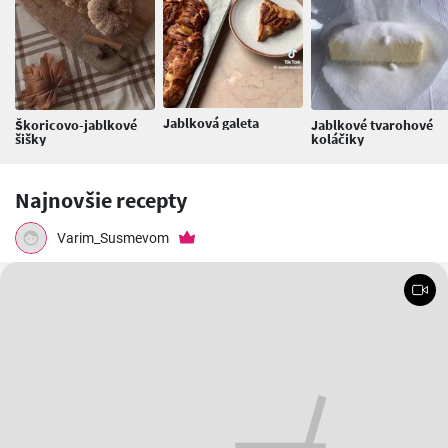
Jablková galeta
Škoricovo-jablkové
Jablkové tvarohové
šišky
koláčiky
Najnovšie recepty
Varim_Susmevom