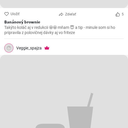
Uložiť
Zdieľať
5
Banánový brownie
Takýto koláč aj v redukcii 🤩🤩 mňam 😇 a tip - minule som si ho
pripravila z polovičnej dávky aj vo friteze
Veggie_spajza