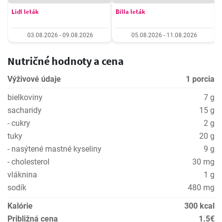
Lidl leták
Billa leták
03.08.2026 - 09.08.2026
05.08.2026 - 11.08.2026
Nutričné hodnoty a cena
Výživové údaje
1 porcia
bielkoviny
7 g
sacharidy
15 g
- cukry
2 g
tuky
20 g
- nasýtené mastné kyseliny
9 g
- cholesterol
30 mg
vláknina
1 g
sodík
480 mg
Kalórie
300 kcal
Približná cena
1.5€