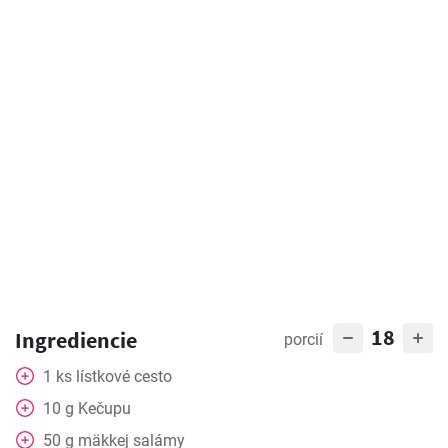
18
Ingrediencie
porcií
1
ks
lístkové cesto
10
g
Kečupu
50
g
mäkkej salámy