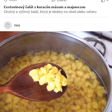
Uložiť
Zdieľať
4
Cestovinový šalát s kuracím mäsom a majonezou
Chutný a výživný šalát, ktorý je ideálny na obed alebo večeru.
Iwa