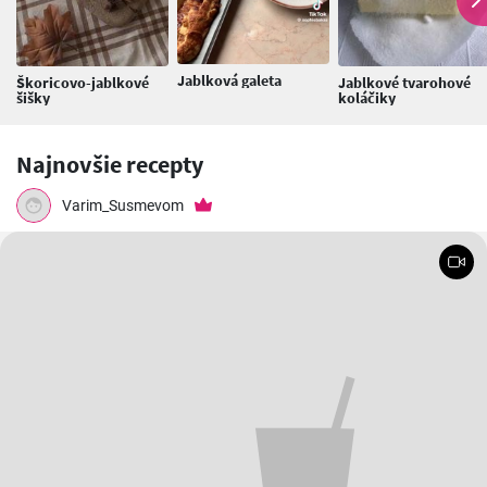
Jablková galeta
Škoricovo-jablkové
Jablkové tvarohové
šišky
koláčiky
Najnovšie recepty
Varim_Susmevom