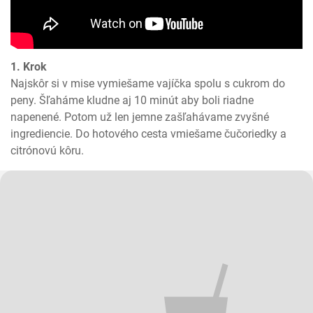
1. Krok
Najskôr si v mise vymiešame vajíčka spolu s cukrom do 
peny. Šľaháme kludne aj 10 minút aby boli riadne 
napenené. Potom už len jemne zašľahávame zvyšné 
ingrediencie. Do hotového cesta vmiešame čučoriedky a 
citrónovú kôru.