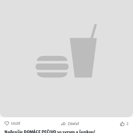
Uložiť
Zdieľať
2
Najlepšie DOMÁCE PEČIVO so syrom a šunkou!