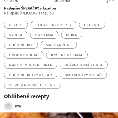
Uložiť
Zdieľať
2
Najlepšie ŠPEKAČKY s fazuľou
Najlepšie ŠPEKAČKY s fazuľou
DEZERT
KOLÁČE A DEZERTY
PEČENIE
VAJCIA
SMOTANA
MÚKA
ČUČORIEDKY
MASCARPONE
OVOCNÝ KOLÁČ
KYSLÁ SMOTANA
NARODENINOVÁ TORTA
SLÁVNOSTNÁ TORTA
ČUČORIEDKOVÝ KOLÁČ
SMOTANOVÝ KOLÁČ
SILVESTROVSKÉ PEČENIE
Obľúbené recepty
Iwa