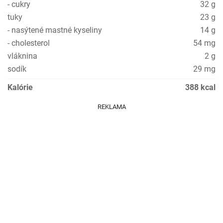
- cukry
32 g
tuky
23 g
- nasýtené mastné kyseliny
14 g
- cholesterol
54 mg
vláknina
2 g
sodík
29 mg
Kalórie
388 kcal
REKLAMA