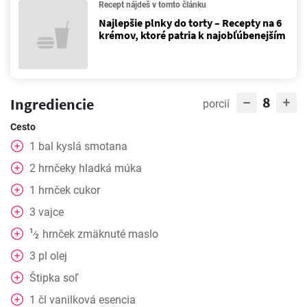
Recept nájdeš v tomto článku
Najlepšie plnky do torty – Recepty na 6
krémov, ktoré patria k najobľúbenejším
8
Ingrediencie
porcií
Cesto
1
bal
kyslá smotana
2
hrnčeky
hladká múka
1
hrnček
cukor
3
vajce
1
hrnček
zmäknuté maslo
⁄
2
3
pl
olej
Štipka
soľ
1
čl
vanilková esencia