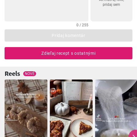
pridaj sem
0 / 255
Pridaj komentár
Zdieľaj recept s ostatnými
Reels
NOVÉ