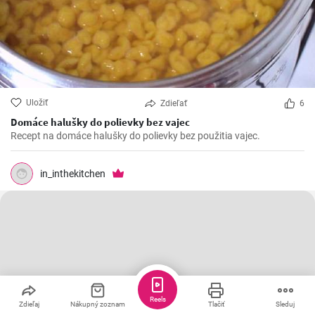
Uložiť
Zdieľať
6
Domáce halušky do polievky bez vajec
Recept na domáce halušky do polievky bez použitia vajec.
in_inthekitchen
Reels
Zdieľaj
Nákupný zoznam
Tlačiť
Sleduj