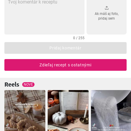
Ak máš aj foto,
pridaj sem
0 / 255
Pridaj komentár
Zdieľaj recept s ostatnými
Reels
NOVÉ