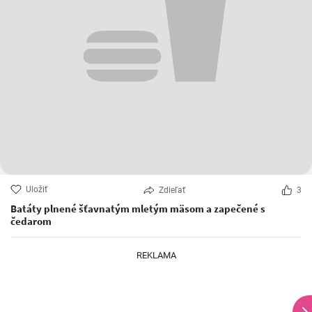
Uložiť
Zdieľať
3
Batáty plnené šťavnatým mletým mäsom a zapečené s
čedarom
REKLAMA