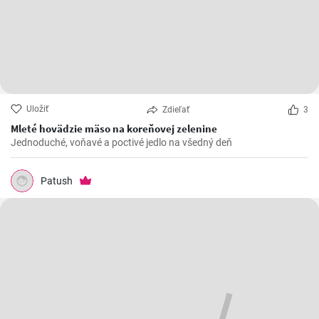
Uložiť
Zdieľať
3
Mleté hovädzie mäso na koreňovej zelenine
Jednoduché, voňavé a poctivé jedlo na všedný deň
Patush