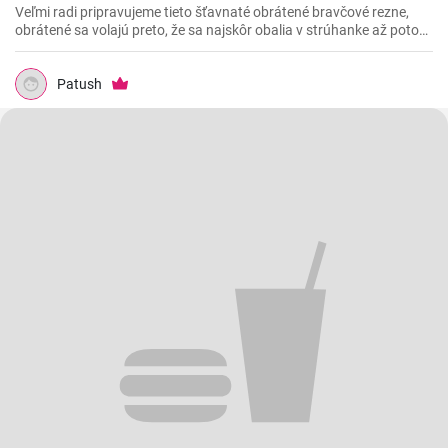
Veľmi radi pripravujeme tieto šťavnaté obrátené bravčové rezne,
obrátené sa volajú preto, že sa najskôr obalia v strúhanke až potom
vo vajíčku. Sú krásne jemné a veľmi šťavnaté. V kombinácii s
čerstvou zeleninou sú výborné.
Patush