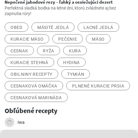
Nepečené jahodové rezy – ľahký a osviežujúci dezert
Perfektná sladká bodka na letné dni, ktorú zvládnete aj bez
zapnutia rúry!
OBED
MÄSITÉ JEDLÁ
LACNÉ JEDLÁ
KURACIE MÄSO
PEČENIE
MÄSO
CESNAK
RYŽA
KURA
KURACIE STEHNÁ
HYDINA
OBILNINY RECEPTY
TYMIÁN
CESNAKOVÁ OMÁČKA
PLNENÉ KURACIE PRSIA
CESNAKOVÁ MARINÁDA
Obľúbené recepty
Iwa