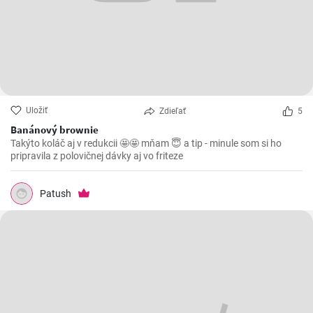
Uložiť
Zdieľať
5
Banánový brownie
Takýto koláč aj v redukcii 🤩🤩 mňam 😇 a tip - minule som si ho
pripravila z polovičnej dávky aj vo friteze
Patush