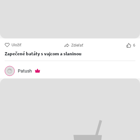
Uložiť
Zdieľať
6
Zapečené batáty s vajcom a slaninou
Patush