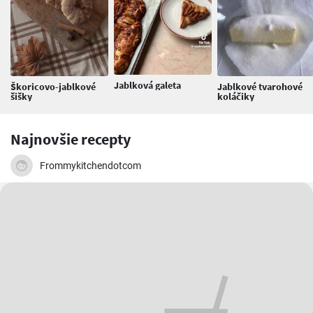
Jablková galeta
Škoricovo-jablkové
Jablkové tvarohové
šišky
koláčiky
Najnovšie recepty
Frommykitchendotcom