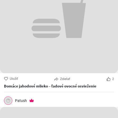
Uložiť
Zdieľať
2
Domáce jahodové mlieko – ľadové ovocné osvieženie
Patush