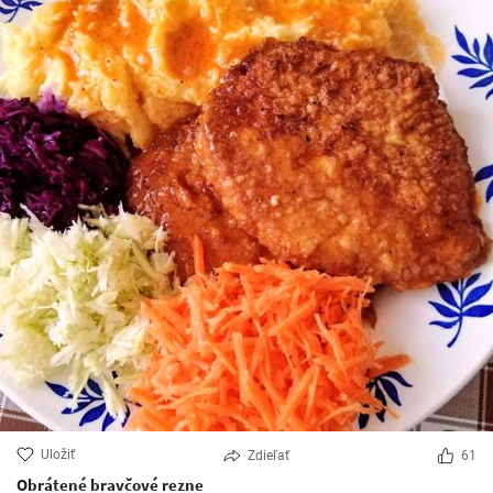
Uložiť
Zdieľať
61
Obrátené bravčové rezne