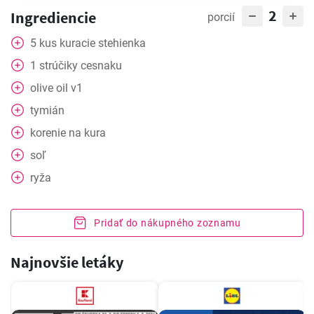
2
Ingrediencie
porcií
5
kus
kuracie stehienka
1
strúčiky cesnaku
olive oil v1
tymián
korenie na kura
soľ
ryža
Pridať do nákupného zoznamu
Najnovšie letáky