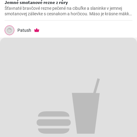
Jemné smotanové rezne z rúry
Šťavnaté bravčové rezne pečené na cibuľke a slaninke v jemnej
smotanovej zálievke s cesnakom a horčicou. Mäso je krásne mäkké
a doslova sa rozpadá.
Patush