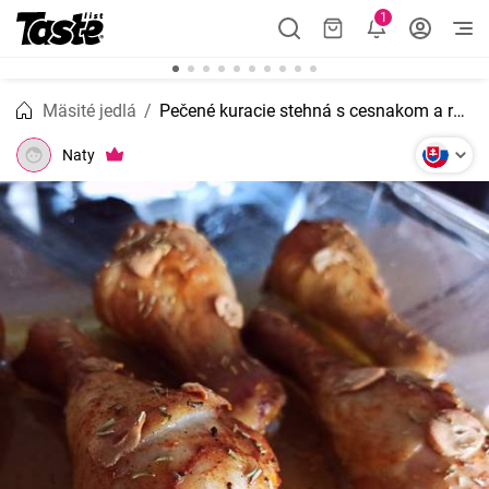
1
Mäsité jedlá
Pečené kuracie stehná s cesnakom a rozmarínom
Naty