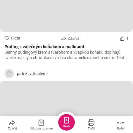
Uložiť
Zdieľať
1
Puding s vaječným koňakom a malinami
Jemný pudingový krém s tvarohom a kvapkou koňaku dopĺňajú
svieže maliny a chrumkavá vrstva skaramelizovaného cukru. Tento
rýchly dezert na lyžičku očarí elegantným vzhľadom aj príjemnou
krémovosťou, ovocnou sviežosťou a sladkým chrumknutím
karamelu.
patrik_v_kuchyni
Reels
Zdieľaj
Nákupný zoznam
Tlačiť
Sleduj