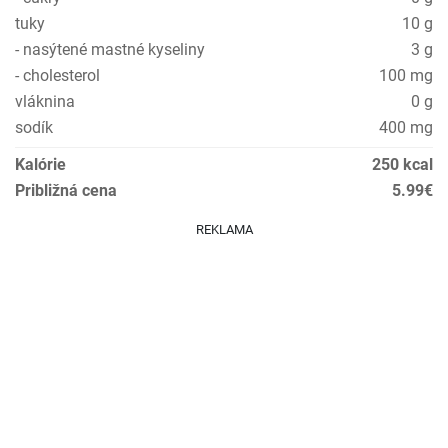
tuky
10 g
- nasýtené mastné kyseliny
3 g
- cholesterol
100 mg
vláknina
0 g
sodík
400 mg
Kalórie
250 kcal
Približná cena
5.99€
REKLAMA