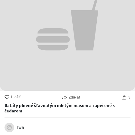
Uložiť
Zdieľať
3
Batáty plnené šťavnatým mletým mäsom a zapečené s
čedarom
Iwa