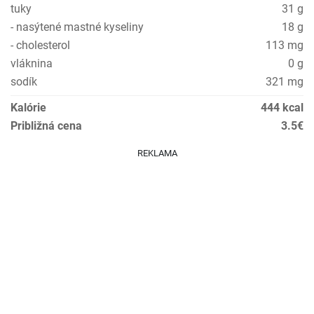
tuky
31 g
- nasýtené mastné kyseliny
18 g
- cholesterol
113 mg
vláknina
0 g
sodík
321 mg
Kalórie
444 kcal
Približná cena
3.5€
REKLAMA