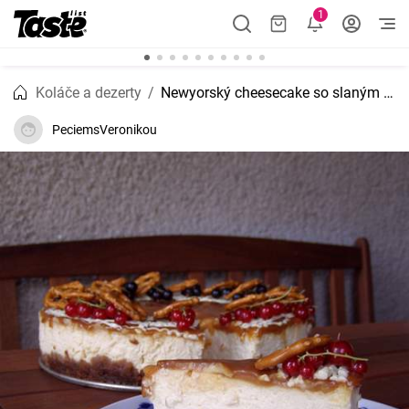
1
Koláče a dezerty
Newyorský cheesecake so slaným karamelom
PeciemsVeronikou