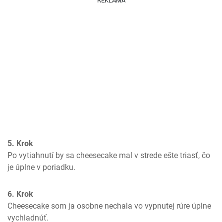
REKLAMA
5. Krok
Po vytiahnutí by sa cheesecake mal v strede ešte triasť, čo 
je úplne v poriadku.
6. Krok
Cheesecake som ja osobne nechala vo vypnutej rúre úplne 
vychladnúť.