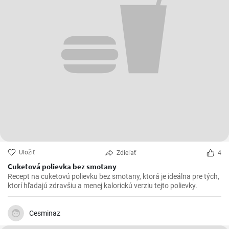
Uložiť
Zdieľať
4
Cuketová polievka bez smotany
Recept na cuketovú polievku bez smotany, ktorá je ideálna pre tých,
ktorí hľadajú zdravšiu a menej kalorickú verziu tejto polievky.
Cesminaz