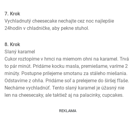
7. Krok
Vychladnutý cheesecake nechajte cez noc najlepšie 
24hodín v chladničke, aby pekne stuhol.
8. Krok
Slaný karamel

Cukor roztopíme v hrnci na miernom ohni na karamel. Trvá 
to pár minút. Pridáme kocku masla, premiešame, varíme 2 
minúty. Postupne prilejeme smotanu za stáleho miešania. 
Odstavíme z ohňa. Pridáme soľ a prelejeme do širšej fľaše. 
Necháme vychladnúť. Tento slaný karamel je úžasný nie 
len na cheesecaky, ale taktiež aj na palacinky, cupcakes.
REKLAMA