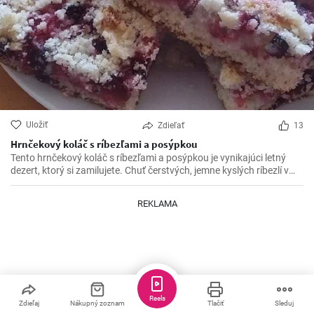
Uložiť
Zdieľať
13
Hrnčekový koláč s ríbezľami a posýpkou
Tento hrnčekový koláč s ríbezľami a posýpkou je vynikajúci letný
dezert, ktorý si zamilujete. Chuť čerstvých, jemne kyslých ríbezlí v
kombinácii so sladkou posýpkou robí z tohto koláča perfektný záver
akéhokoľvek jedla.
REKLAMA
Reels
Zdieľaj
Nákupný zoznam
Tlačiť
Sleduj