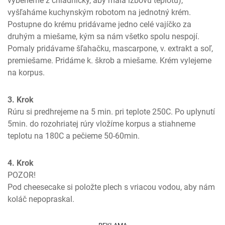
vyberieme z chladničky, aby mala izbovú teplotu), 
vyšľaháme kuchynským robotom na jednotný krém. 
Postupne do krému pridávame jedno celé vajíčko za 
druhým a miešame, kým sa nám všetko spolu nespojí. 
Pomaly pridávame šľahačku, mascarpone, v. extrakt a soľ, 
premiešame. Pridáme k. škrob a miešame. Krém vylejeme 
na korpus.
3. Krok
Rúru si predhrejeme na 5 min. pri teplote 250C. Po uplynutí 
5min. do rozohriatej rúry vložíme korpus a stiahneme 
teplotu na 180C a pečieme 50-60min.
4. Krok
POZOR!

Pod cheesecake si položte plech s vriacou vodou, aby nám 
koláč nepopraskal.