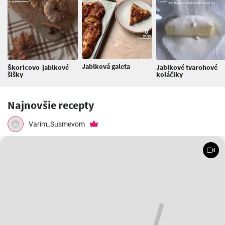
Jablková galeta
Škoricovo-jablkové
Jablkové tvarohové
šišky
koláčiky
Najnovšie recepty
Varim_Susmevom