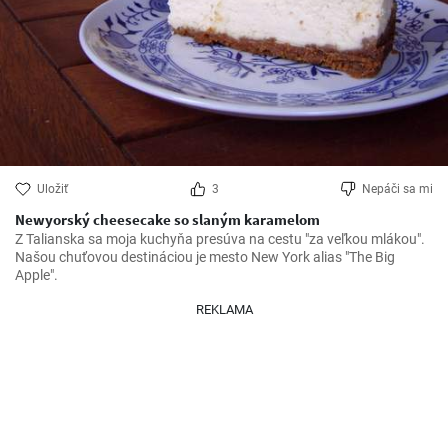
Uložiť
3
Nepáči sa mi
Newyorský cheesecake so slaným karamelom
Z Talianska sa moja kuchyňa presúva na cestu "za veľkou mlákou". 
Našou chuťovou destináciou je mesto New York alias "The Big 
Apple".
REKLAMA