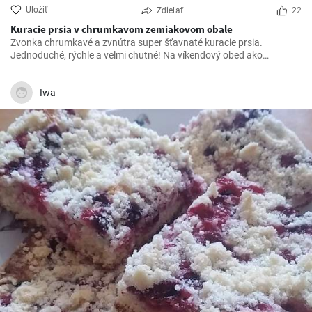
Uložiť
Zdieľať
22
Kuracie prsia v chrumkavom zemiakovom obale
Zvonka chrumkavé a zvnútra super šťavnaté kuracie prsia.
Jednoduché, rýchle a velmi chutné! Na víkendový obed ako
stvorené 😍
Iwa