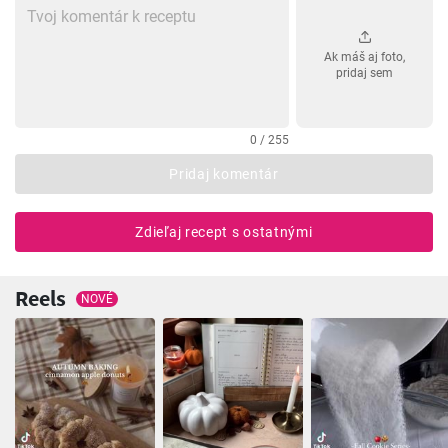
Ak máš aj foto,
pridaj sem
0 / 255
Pridaj komentár
Zdieľaj recept s ostatnými
Reels
NOVÉ