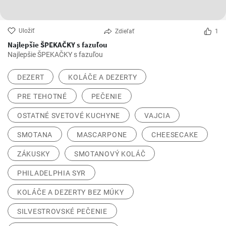
Uložiť
Zdieľať
1
Najlepšie ŠPEKAČKY s fazuľou
Najlepšie ŠPEKAČKY s fazuľou
DEZERT
KOLÁČE A DEZERTY
PRE TEHOTNÉ
PEČENIE
OSTATNÉ SVETOVÉ KUCHYNE
VAJCIA
SMOTANA
MASCARPONE
CHEESECAKE
ZÁKUSKY
SMOTANOVÝ KOLÁČ
PHILADELPHIA SYR
KOLÁČE A DEZERTY BEZ MÚKY
SILVESTROVSKÉ PEČENIE