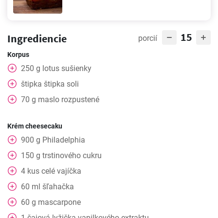
15
Ingrediencie
porcií
Korpus
250
g
lotus sušienky
štipka
štipka soli
70
g
maslo rozpustené
Krém cheesecaku
900
g
Philadelphia
150
g
trstinového cukru
4
kus
celé vajíčka
60
ml
šľahačka
60
g
mascarpone
1
čajová lyžička
vanilkového extraktu