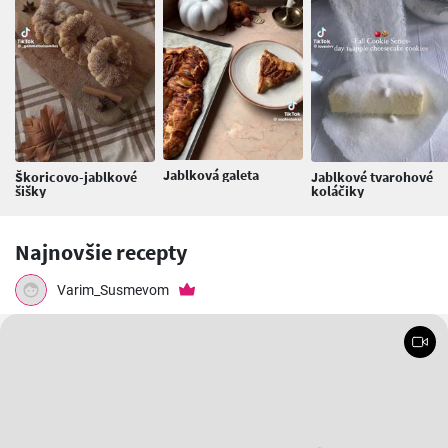
Jablková galeta
Škoricovo-jablkové
Jablkové tvarohové
šišky
koláčiky
Najnovšie recepty
Varim_Susmevom