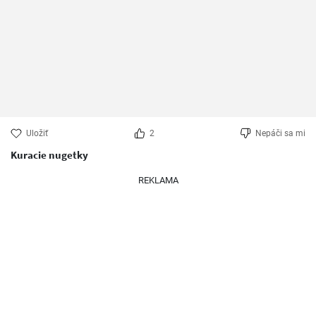
Uložiť
2
Nepáči sa mi
Kuracie nugetky
REKLAMA