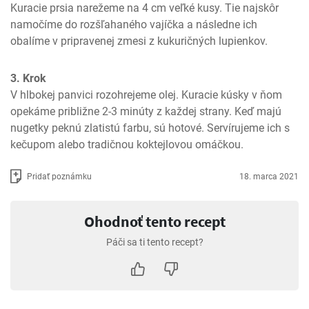
Kuracie prsia narežeme na 4 cm veľké kusy. Tie najskôr 
namočíme do rozšľahaného vajíčka a následne ich 
obalíme v pripravenej zmesi z kukuričných lupienkov.
3. Krok
V hlbokej panvici rozohrejeme olej. Kuracie kúsky v ňom 
opekáme približne 2-3 minúty z každej strany. Keď majú 
nugetky peknú zlatistú farbu, sú hotové. Servírujeme ich s 
kečupom alebo tradičnou koktejlovou omáčkou.
Pridať poznámku
18. marca 2021
Ohodnoť tento recept
Páči sa ti tento recept?