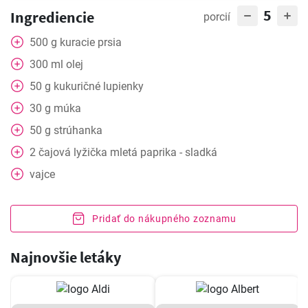
5
Ingrediencie
porcií
500
g
kuracie prsia
300
ml
olej
50
g
kukuričné ​​lupienky
30
g
múka
50
g
strúhanka
2
čajová lyžička
mletá paprika - sladká
vajce
Pridať do nákupného zoznamu
Najnovšie letáky