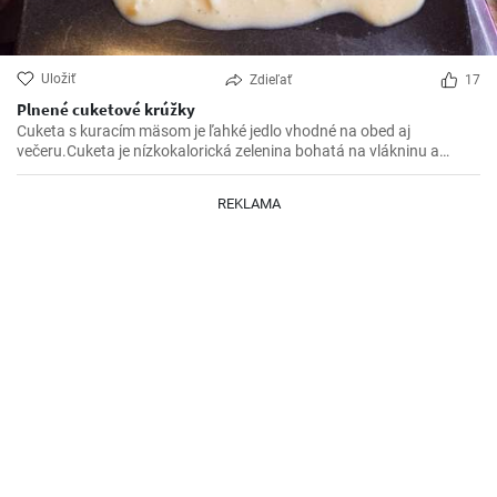
Uložiť
Zdieľať
17
Plnené cuketové krúžky
Cuketa s kuracím mäsom je ľahké jedlo vhodné na obed aj
večeru.Cuketa je nízkokalorická zelenina bohatá na vlákninu a
kuracie mäso poskytuje kvalitný zdroj bielkovín.Lahká príprava a
chutné výsledné jedlo Vás určite očarí.
REKLAMA