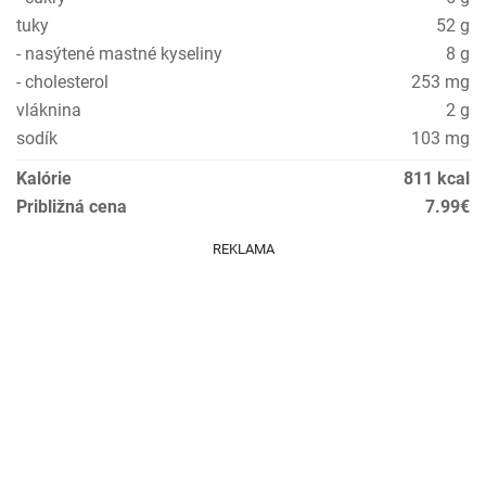
tuky
52 g
- nasýtené mastné kyseliny
8 g
- cholesterol
253 mg
vláknina
2 g
sodík
103 mg
Kalórie
811 kcal
Približná cena
7.99€
REKLAMA