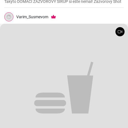
Takýto DOMÁCI ZÁZVOROVÝ SIRUP si ešte nemal! Zázvorový Shot
Varim_Susmevom