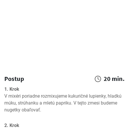
Postup
20 min.
1. Krok
V mixéri poriadne rozmixujeme kukuričné lupienky, hladkú 
múku, strúhanku a mletú papriku. V tejto zmesi budeme 
nugetky obaľovať.
2. Krok