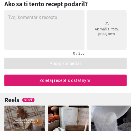
Ako sa ti tento recept podaril?
Ak máš aj foto,
pridaj sem
0 / 255
Pridaj komentár
Zdieľaj recept s ostatnými
Reels
NOVÉ