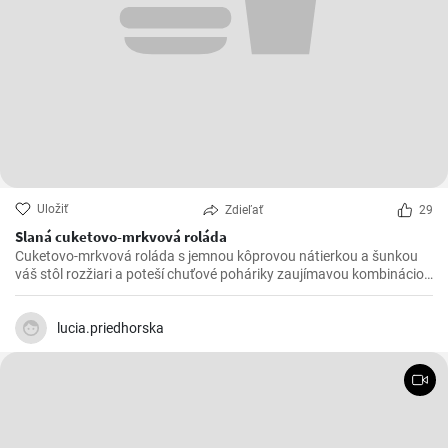
Uložiť
Zdieľať
29
Slaná cuketovo-mrkvová roláda
Cuketovo-mrkvová roláda s jemnou kôprovou nátierkou a šunkou
váš stôl rozžiari a poteší chuťové poháriky zaujímavou kombináciou
chutí.
lucia.priedhorska