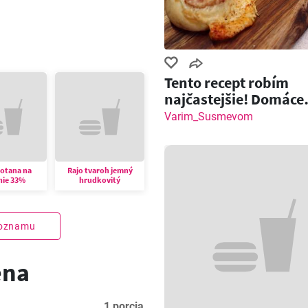
Tento recept robím
najčastejšie! Domáce
pečivo so slaninou a
Varim_Susmevom
motana na
Rajo tvaroh jemný
nie 33%
hrudkovitý
zoznamu
ena
1 porcia