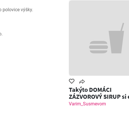
o polovice výšky.
o.
Takýto DOMÁCI
ZÁZVOROVÝ SIRUP si 
nemal! Zázvorový Sh
Varim_Susmevom