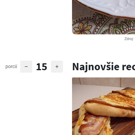
Zdroj:
15
Najnovšie re
porcií