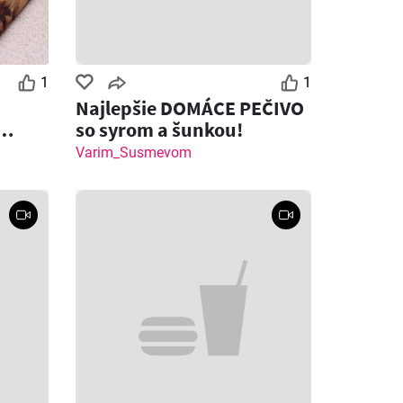
1
1
Najlepšie DOMÁCE PEČIVO
so syrom a šunkou!
 syrom
Varim_Susmevom