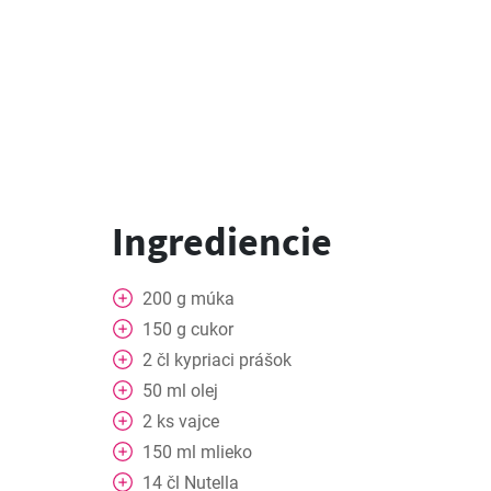
Ingrediencie
200
g
múka
150
g
cukor
2
čl
kypriaci prášok
50
ml
olej
2
ks
vajce
150
ml
mlieko
14
čl
Nutella