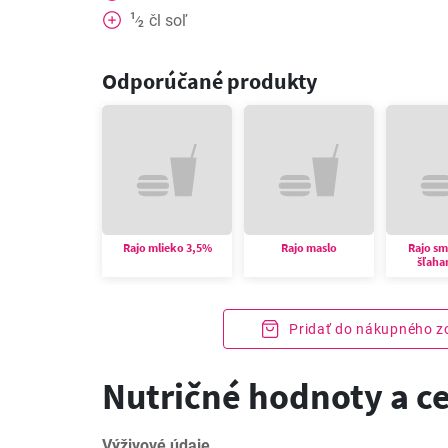
1
čl
soľ
⁄
2
Odporúčané produkty
Rajo mlieko 3,5%
Rajo maslo
Rajo s
šľaha
Pridať do nákupného 
Nutričné hodnoty a c
Výživové údaje