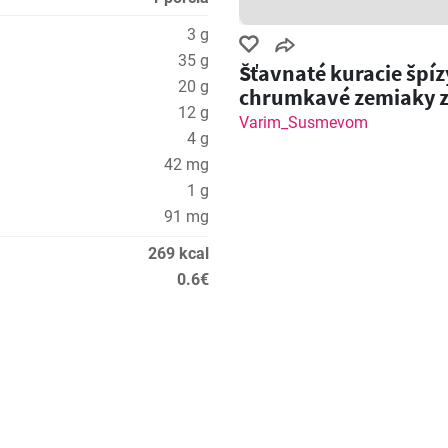
3 g
35 g
Šťavnaté kuracie špíz
20 g
chrumkavé zemiaky 
12 g
grilu!
Varim_Susmevom
4 g
42 mg
1 g
91 mg
269 kcal
0.6€