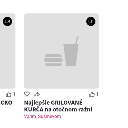
1
1
ECKO
Najlepšie GRILOVANÉ
KURČA na otočnom ražni
Varim_Susmevom