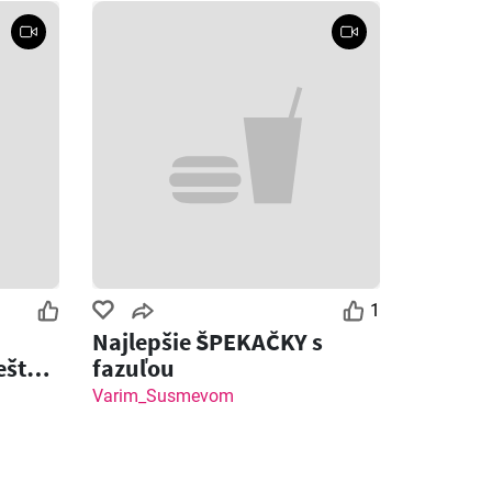
1
Najlepšie ŠPEKAČKY s
ešte
fazuľou
ot
Varim_Susmevom