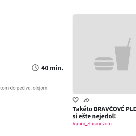
40 min.
om do pečiva, olejom, 
Takéto BRAVČOVÉ PL
si ešte nejedol!
Varim_Susmevom