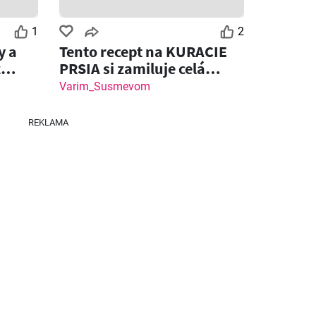
1
2
y a
Tento recept na KURACIE
z
PRSIA si zamiluje celá
rodina!
Varim_Susmevom
REKLAMA