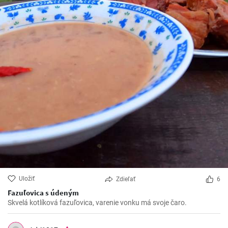
Uložiť
Zdieľať
6
Fazuľovica s údeným
Skvelá kotlíková fazuľovica, varenie vonku má svoje čaro.