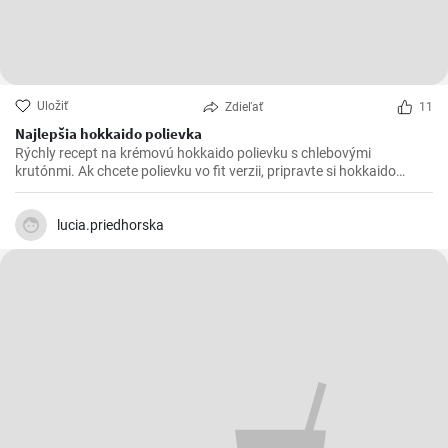
Uložiť
Zdieľať
11
Najlepšia hokkaido polievka
Rýchly recept na krémovú hokkaido polievku s chlebovými
krutónmi. Ak chcete polievku vo fit verzii, pripravte si hokkaido
polievku bez smotany.
lucia.priedhorska