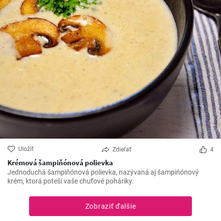
Uložiť
Zdieľať
4
Krémová šampiňónová polievka
Jednoduchá šampiňónová polievka, nazývaná aj šampiňónový
krém, ktorá poteší vaše chuťové poháriky.
Zobraziť ďalšie