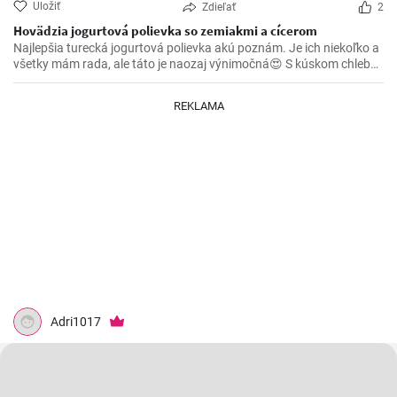
Uložiť
Zdieľať
2
Hovädzia jogurtová polievka so zemiakmi a cícerom
Najlepšia turecká jogurtová polievka akú poznám. Je ich niekoľko a
všetky mám rada, ale táto je naozaj výnimočná😍 S kúskom chleba,
alebo iného pečiva nahradí hravo aj hlavné jedlo.
REKLAMA
Adri1017