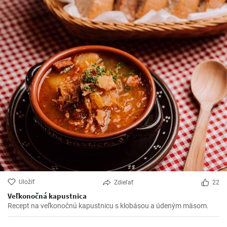
Uložiť
Zdieľať
22
Veľkonočná kapustnica
Recept na veľkonočnú kapustnicu s klobásou a údeným mäsom.