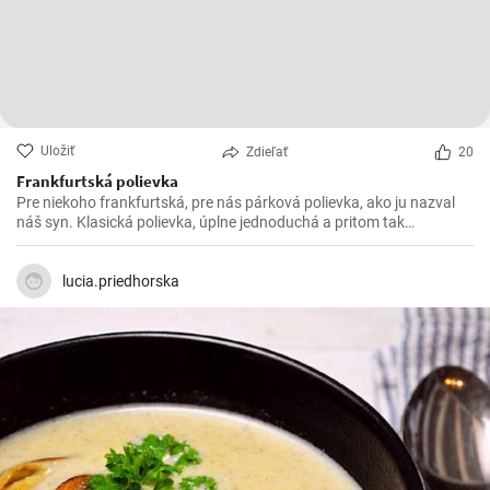
Uložiť
Zdieľať
20
Frankfurtská polievka
Pre niekoho frankfurtská, pre nás párková polievka, ako ju nazval
náš syn. Klasická polievka, úplne jednoduchá a pritom tak
výnimočná.
lucia.priedhorska