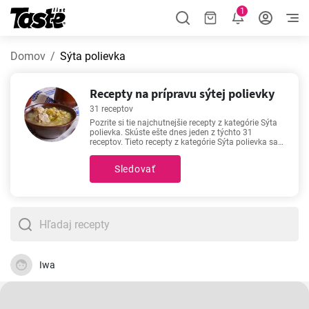
1
Domov
Sýta polievka
Recepty na prípravu sýtej polievky
31 receptov
Pozrite si tie najchutnejšie recepty z kategórie Sýta
polievka. Skúste ešte dnes jeden z týchto 31
receptov. Tieto recepty z kategórie Sýta polievka sa
vám podarí zrealizovať za čas 15 - 240 minút. V
každom recepte sa okrem ingrediencí a postupu
Sledovať
dozviete aj približný čas prípravy a počet porcií. Ak
sa povie dobrý recept, potom nám ako prvé
napadnú práve títo favoriti -
Držková polievka
,
Slepý
guláš
,
Domáca fazuľovica v kotlíku
,
Cícerová
krémová polievka
. Vyskúšate ich aj vy?
Iwa