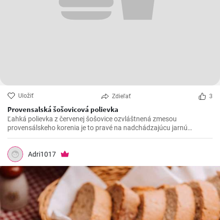
Uložiť
Zdieľať
3
Provensalská šošovicová polievka
Ľahká polievka z červenej šošovice ozvláštnená zmesou
provensálskeho korenia je to pravé na nadchádzajúcu jarnú
sezónu!
Adri1017