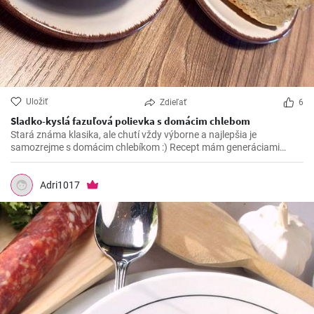
Uložiť
Zdieľať
6
Sladko-kyslá fazuľová polievka s domácim chlebom
Stará známa klasika, ale chutí vždy výborne a najlepšia je
samozrejme s domácim chlebíkom :) Recept mám generáciami
overený od mami :)
Adri1017