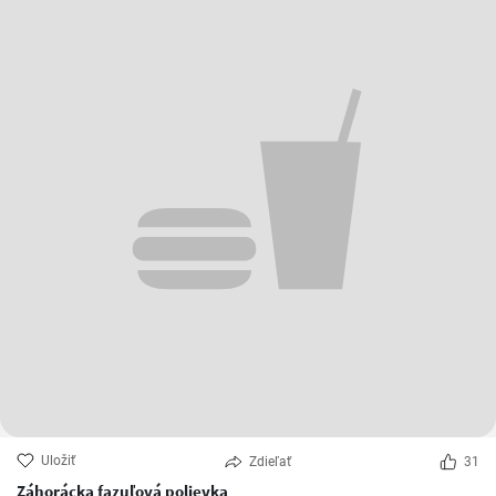
Uložiť
Zdieľať
31
Záhorácka fazuľová polievka