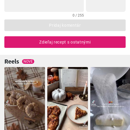
0 / 255
Pridaj komentár
Zdieľaj recept s ostatnými
Reels
NOVÉ