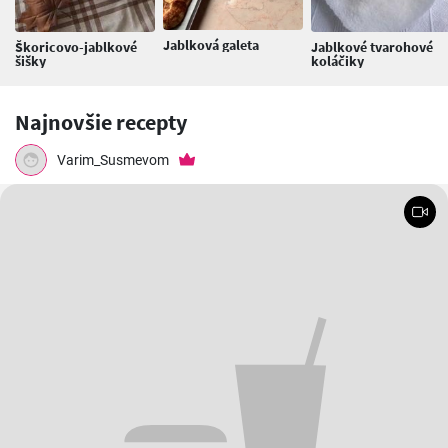
Jablková galeta
Škoricovo-jablkové
Jablkové tvarohové
šišky
koláčiky
Najnovšie recepty
Varim_Susmevom