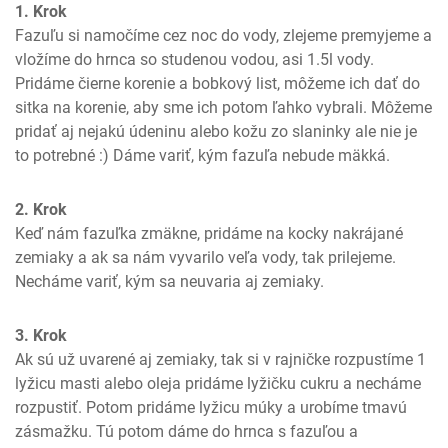
1. Krok
Fazuľu si namočíme cez noc do vody, zlejeme premyjeme a 
vložíme do hrnca so studenou vodou, asi 1.5l vody. 
Pridáme čierne korenie a bobkový list, môžeme ich dať do 
sitka na korenie, aby sme ich potom ľahko vybrali. Môžeme 
pridať aj nejakú údeninu alebo kožu zo slaninky ale nie je 
to potrebné :) Dáme variť, kým fazuľa nebude mäkká.
2. Krok
Keď nám fazuľka zmäkne, pridáme na kocky nakrájané 
zemiaky a ak sa nám vyvarilo veľa vody, tak prilejeme. 
Necháme variť, kým sa neuvaria aj zemiaky.
3. Krok
Ak sú už uvarené aj zemiaky, tak si v rajničke rozpustíme 1 
lyžicu masti alebo oleja pridáme lyžičku cukru a necháme 
rozpustiť. Potom pridáme lyžicu múky a urobíme tmavú 
zásmažku. Tú potom dáme do hrnca s fazuľou a 