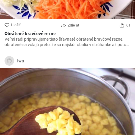
Uložiť
Zdieľať
61
Obrátené bravčové rezne
Veľmi radi pripravujeme tieto šťavnaté obrátené bravčové rezne,
obrátené sa volajú preto, že sa najskôr obalia v strúhanke až potom
vo vajíčku. Sú krásne jemné a veľmi šťavnaté. V kombinácii s
čerstvou zeleninou sú výborné.
Iwa