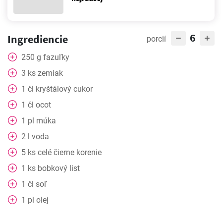
6
Ingrediencie
porcií
250
g
fazuľky
3
ks
zemiak
1
čl
kryštálový cukor
1
čl
ocot
1
pl
múka
2
l
voda
5
ks
celé čierne korenie
1
ks
bobkový list
1
čl
soľ
1
pl
olej