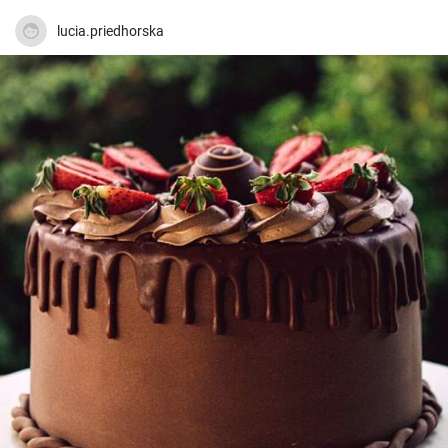
lucia.priedhorska