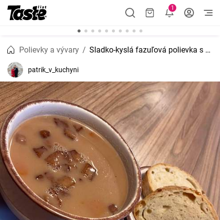
1
Polievky a vývary
Sladko-kyslá fazuľová polievka s domácim chlebom
patrik_v_kuchyni