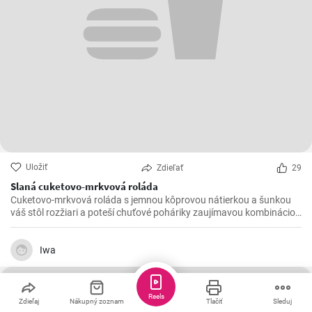
Uložiť
Zdieľať
29
Slaná cuketovo-mrkvová roláda
Cuketovo-mrkvová roláda s jemnou kôprovou nátierkou a šunkou
váš stôl rozžiari a poteší chuťové poháriky zaujímavou kombináciou
chutí.
Iwa
Reels
Zdieľaj
Nákupný zoznam
Tlačiť
Sleduj