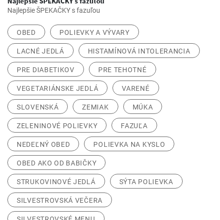
Najlepšie ŠPEKAČKY s fazuľou
Najlepšie ŠPEKAČKY s fazuľou
OBED
POLIEVKY A VÝVARY
LACNÉ JEDLÁ
HISTAMÍNOVÁ INTOLERANCIA
PRE DIABETIKOV
PRE TEHOTNÉ
VEGETARIÁNSKE JEDLÁ
VARENÉ
SLOVENSKÁ
ZEMIAK
MÚKA
ZELENINOVÉ POLIEVKY
FAZUĽA
NEDEĽNÝ OBED
POLIEVKA NA KYSLO
OBED AKO OD BABIČKY
STRUKOVINOVÉ JEDLÁ
SÝTA POLIEVKA
SILVESTROVSKÁ VEČERA
SILVESTROVSKÉ MENU