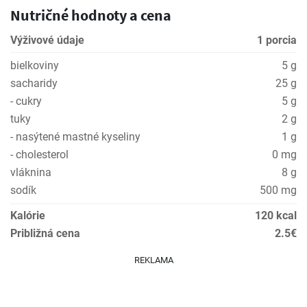
Nutričné hodnoty a cena
Výživové údaje
1 porcia
bielkoviny
5 g
sacharidy
25 g
- cukry
5 g
tuky
2 g
- nasýtené mastné kyseliny
1 g
- cholesterol
0 mg
vláknina
8 g
sodík
500 mg
Kalórie
120 kcal
Približná cena
2.5€
REKLAMA