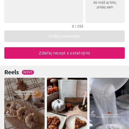
Ak máš aj foto,
pridaj sem
0 / 255
Pridaj komentár
Zdieľaj recept s ostatnými
Reels
NOVÉ