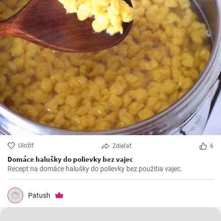
Uložiť
Zdieľať
6
Domáce halušky do polievky bez vajec
Recept na domáce halušky do polievky bez použitia vajec.
Patush