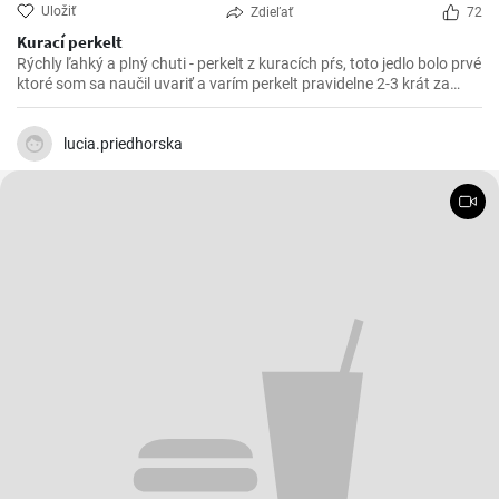
Uložiť
Zdieľať
72
Kurací perkelt
Rýchly ľahký a plný chuti - perkelt z kuracích pŕs, toto jedlo bolo prvé
ktoré som sa naučil uvariť a varím perkelt pravidelne 2-3 krát za
mesiac. Vynikajúci kurací perkelt s kolienkami.
lucia.priedhorska