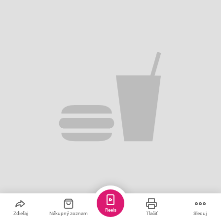
Reels
Zdieľaj
Nákupný zoznam
Tlačiť
Sleduj
Uložiť
Zdieľať
7