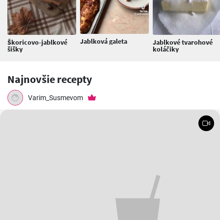
Jablková galeta
Škoricovo-jablkové
Jablkové tvarohové
šišky
koláčiky
Najnovšie recepty
Varim_Susmevom