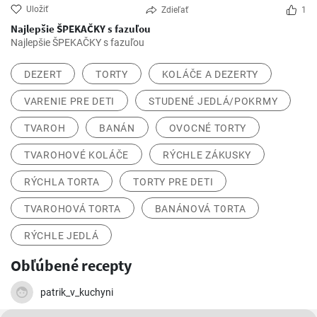
Uložiť
Zdieľať
1
Najlepšie ŠPEKAČKY s fazuľou
Najlepšie ŠPEKAČKY s fazuľou
DEZERT
TORTY
KOLÁČE A DEZERTY
VARENIE PRE DETI
STUDENÉ JEDLÁ/POKRMY
TVAROH
BANÁN
OVOCNÉ TORTY
TVAROHOVÉ KOLÁČE
RÝCHLE ZÁKUSKY
RÝCHLA TORTA
TORTY PRE DETI
TVAROHOVÁ TORTA
BANÁNOVÁ TORTA
RÝCHLE JEDLÁ
Obľúbené recepty
patrik_v_kuchyni