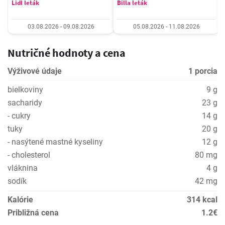
Lidl leták
Billa leták
03.08.2026 - 09.08.2026
05.08.2026 - 11.08.2026
Nutričné hodnoty a cena
Výživové údaje
1 porcia
bielkoviny
9 g
sacharidy
23 g
- cukry
14 g
tuky
20 g
- nasýtené mastné kyseliny
12 g
- cholesterol
80 mg
vláknina
4 g
sodík
42 mg
Kalórie
314 kcal
Približná cena
1.2€