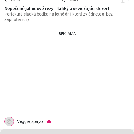
Uložiť
Zdieľať
3
Nepečené jahodové rezy – ľahký a osviežujúci dezert
Perfektná sladká bodka na letné dni, ktorú zvládnete aj bez
zapnutia rúry!
REKLAMA
Veggie_spajza