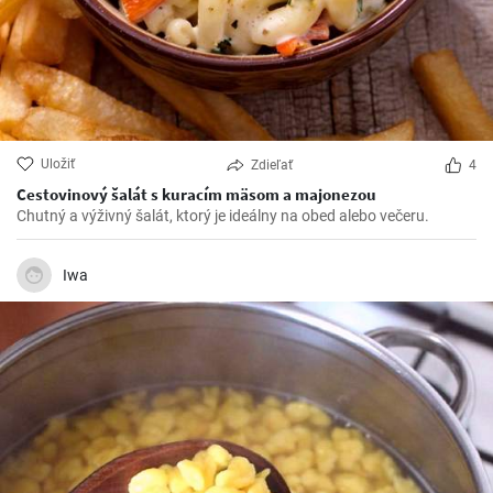
Uložiť
Zdieľať
4
Cestovinový šalát s kuracím mäsom a majonezou
Chutný a výživný šalát, ktorý je ideálny na obed alebo večeru.
Iwa