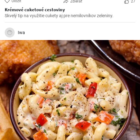
Uložiť
Zdieľať
27
Krémové cuketové cestoviny
Skvelý tip na využitie cukety aj pre nemilovníkov zeleniny.
Iwa