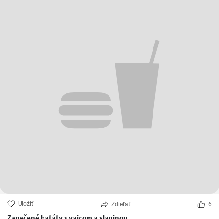
Uložiť
Zdieľať
6
Zapečené batáty s vajcom a slaninou