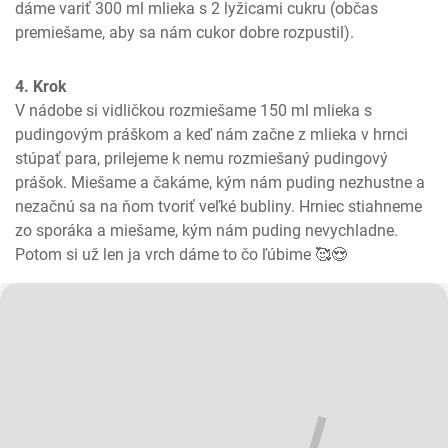
dáme variť 300 ml mlieka s 2 lyžicami cukru (občas 
premiešame, aby sa nám cukor dobre rozpustil).
4. Krok
V nádobe si vidličkou rozmiešame 150 ml mlieka s 
pudingovým práškom a keď nám začne z mlieka v hrnci 
stúpať para, prilejeme k nemu rozmiešaný pudingový 
prášok. Miešame a čakáme, kým nám puding nezhustne a 
nezačnú sa na ňom tvoriť veľké bubliny. Hrniec stiahneme 
zo sporáka a miešame, kým nám puding nevychladne. 
Potom si už len ja vrch dáme to čo ľúbime 🥰😍