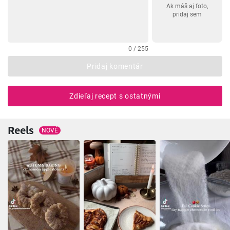
Ak máš aj foto,
pridaj sem
0 / 255
Pridaj komentár
Zdieľaj recept s ostatnými
Reels
NOVÉ