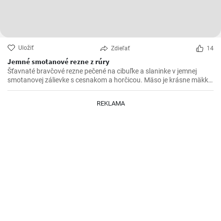
Uložiť
Zdieľať
14
Jemné smotanové rezne z rúry
Šťavnaté bravčové rezne pečené na cibuľke a slaninke v jemnej
smotanovej zálievke s cesnakom a horčicou. Mäso je krásne mäkké
a doslova sa rozpadá.
REKLAMA