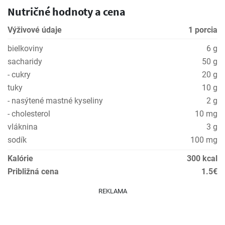
Nutričné hodnoty a cena
Výživové údaje
1 porcia
bielkoviny
6 g
sacharidy
50 g
- cukry
20 g
tuky
10 g
- nasýtené mastné kyseliny
2 g
- cholesterol
10 mg
vláknina
3 g
sodík
100 mg
Kalórie
300 kcal
Približná cena
1.5€
REKLAMA