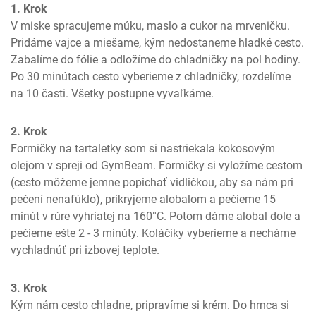
1. Krok
V miske spracujeme múku, maslo a cukor na mrveničku. 
Pridáme vajce a miešame, kým nedostaneme hladké cesto. 
Zabalíme do fólie a odložíme do chladničky na pol hodiny. 
Po 30 minútach cesto vyberieme z chladničky, rozdelíme 
na 10 časti. Všetky postupne vyvaľkáme.
2. Krok
Formičky na tartaletky som si nastriekala kokosovým 
olejom v spreji od GymBeam. Formičky si vyložíme cestom 
(cesto môžeme jemne popichať vidličkou, aby sa nám pri 
pečení nenafúklo), prikryjeme alobalom a pečieme 15 
minút v rúre vyhriatej na 160°C. Potom dáme alobal dole a 
pečieme ešte 2 - 3 minúty. Koláčiky vyberieme a necháme 
vychladnúť pri izbovej teplote.
3. Krok
Kým nám cesto chladne, pripravíme si krém. Do hrnca si 