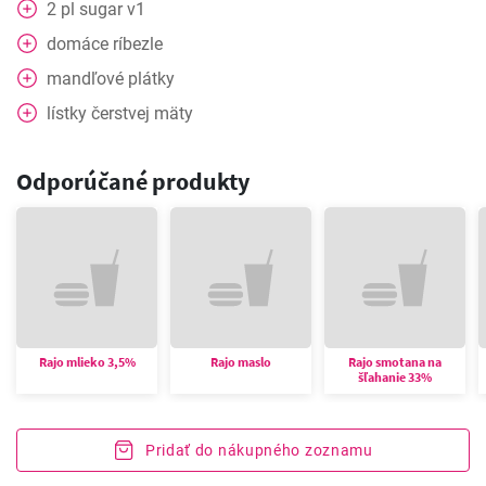
2
pl
sugar v1
domáce ríbezle
mandľové plátky
lístky čerstvej mäty
Odporúčané produkty
Rajo mlieko 3,5%
Rajo maslo
Rajo smotana na
šľahanie 33%
Pridať do nákupného zoznamu