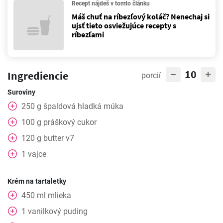
Recept nájdeš v tomto článku
Máš chuť na ríbezľový koláč? Nenechaj si
ujsť tieto osviežujúce recepty s
ríbezľami
10
Ingrediencie
porcií
Suroviny
250
g
špaldová hladká múka
100
g
práškový cukor
120
g
butter v7
1
vajce
Krém na tartaletky
450
ml
mlieka
1
vanilkový puding