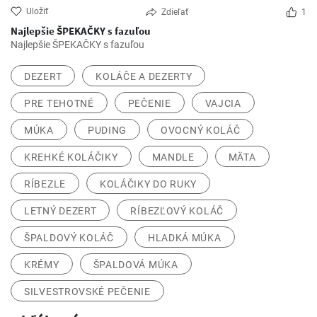
Uložiť
Zdieľať
1
Najlepšie ŠPEKAČKY s fazuľou
Najlepšie ŠPEKAČKY s fazuľou
DEZERT
KOLÁČE A DEZERTY
PRE TEHOTNÉ
PEČENIE
VAJCIA
MÚKA
PUDING
OVOCNÝ KOLÁČ
KREHKÉ KOLÁČIKY
MANDLE
MÄTA
RÍBEZLE
KOLÁČIKY DO RUKY
LETNÝ DEZERT
RÍBEZĽOVÝ KOLÁČ
ŠPALDOVÝ KOLÁČ
HLADKÁ MÚKA
KRÉMY
ŠPALDOVÁ MÚKA
SILVESTROVSKÉ PEČENIE