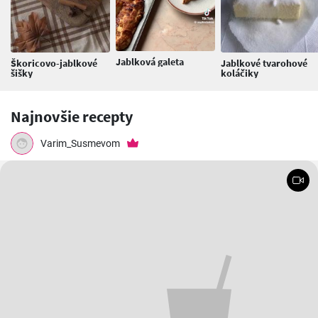
Jablková galeta
Škoricovo-jablkové
Jablkové tvarohové
šišky
koláčiky
Najnovšie recepty
Varim_Susmevom