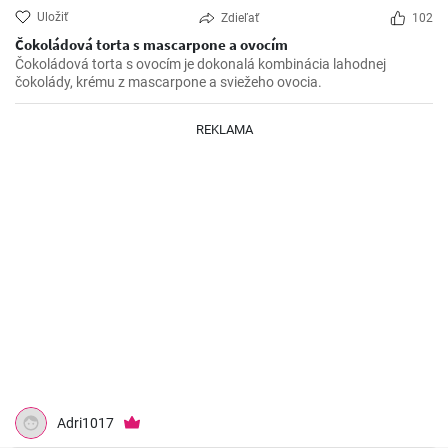
Uložiť
Zdieľať
102
Čokoládová torta s mascarpone a ovocím
Čokoládová torta s ovocím je dokonalá kombinácia lahodnej
čokolády, krému z mascarpone a sviežeho ovocia.
REKLAMA
Adri1017