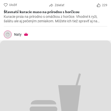
Uložiť
Zdieľať
229
Šťavnaté kuracie maso na prírodno s horčicou
Kuracie prsia na prírodno s omáčkou z horčice. Vhodné k ryži,
šalátu ale aj pečeným zemiakom. Môžete ich tiež spraviť aj na
spôsob šťavnatých kuracích rezňov - taktiež na prírodno.
Naty