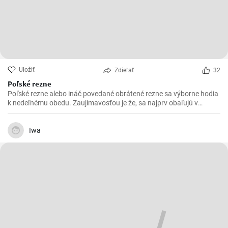
Uložiť
Zdieľať
32
Poľské rezne
Poľské rezne alebo ináč povedané obrátené rezne sa výborne hodia
k nedeľnému obedu. Zaujímavosťou je že, sa najprv obaľujú v
strúhanke a až následne vo vajíčku.
Iwa