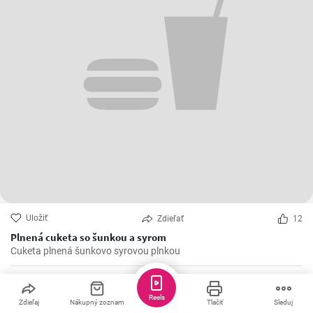
Uložiť
Zdieľať
12
Plnená cuketa so šunkou a syrom
Cuketa plnená šunkovo syrovou plnkou
Mary_vari
Reels
Zdieľaj
Nákupný zoznam
Tlačiť
Sleduj