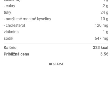
- cukry
2 g
tuky
24 g
- nasýtené mastné kyseliny
10 g
- cholesterol
120 mg
vláknina
1 g
sodík
647 mg
Kalórie
323 kcal
Približná cena
3.5€
REKLAMA