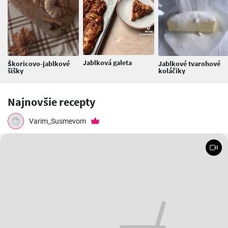
Jablková galeta
Škoricovo-jablkové
Jablkové tvarohové
šišky
koláčiky
Najnovšie recepty
Varim_Susmevom