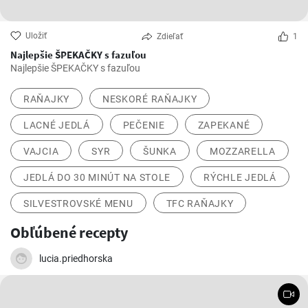
Uložiť
Zdieľať
1
Najlepšie ŠPEKAČKY s fazuľou
Najlepšie ŠPEKAČKY s fazuľou
RAŇAJKY
NESKORÉ RAŇAJKY
LACNÉ JEDLÁ
PEČENIE
ZAPEKANÉ
VAJCIA
SYR
ŠUNKA
MOZZARELLA
JEDLÁ DO 30 MINÚT NA STOLE
RÝCHLE JEDLÁ
SILVESTROVSKÉ MENU
TFC RAŇAJKY
Obľúbené recepty
lucia.priedhorska