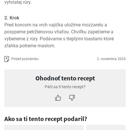
vyhriatej rúry.
2. Krok
Pred koncom na vrch vajíčka uložíme mozzarelu a 
posypeme petržlenovou vňaťou. Chvíľku zapečieme a 
vyberieme z rúry. Podávame s tteplými toastami ktoré 
zľahka potreme maslom.
Pridať poznámku
2. novembra 2024
Ohodnoť tento recept
Páči sa ti tento recept?
Ako sa ti tento recept podaril?