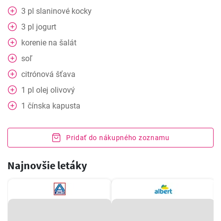
3
pl
slaninové kocky
3
pl
jogurt
korenie na šalát
soľ
citrónová šťava
1
pl
olej olivový
1
čínska kapusta
Pridať do nákupného zoznamu
Najnovšie letáky