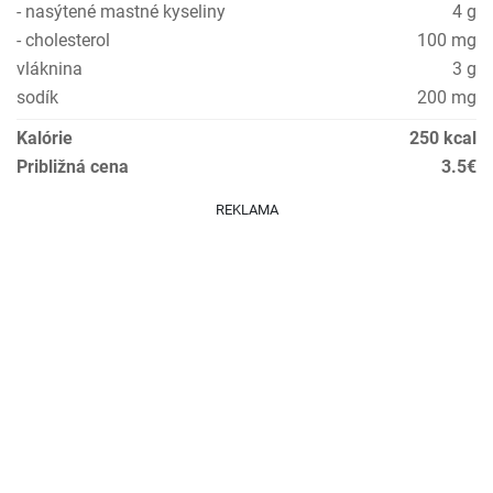
- nasýtené mastné kyseliny
4 g
- cholesterol
100 mg
vláknina
3 g
sodík
200 mg
Kalórie
250 kcal
Približná cena
3.5€
REKLAMA