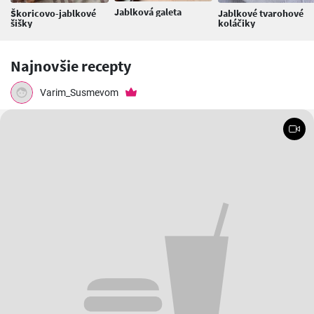
Jablková galeta
Škoricovo-jablkové
Jablkové tvarohové
šišky
koláčiky
Najnovšie recepty
Varim_Susmevom