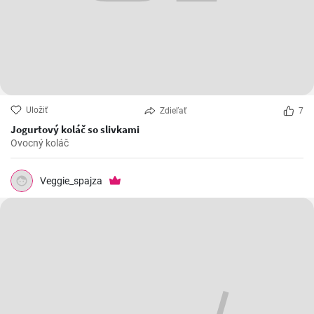
Uložiť
Zdieľať
7
Jogurtový koláč so slivkami
Ovocný koláč
Veggie_spajza