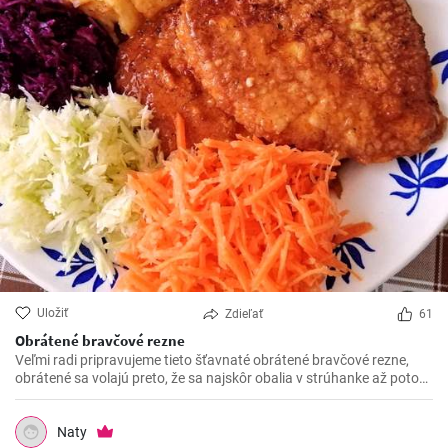
Uložiť
Zdieľať
61
Obrátené bravčové rezne
Veľmi radi pripravujeme tieto šťavnaté obrátené bravčové rezne,
obrátené sa volajú preto, že sa najskôr obalia v strúhanke až potom
vo vajíčku. Sú krásne jemné a veľmi šťavnaté. V kombinácii s
čerstvou zeleninou sú výborné.
Naty