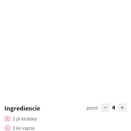
4
Ingrediencie
porcií
2
pl
krutóny
2
ks
vajcia