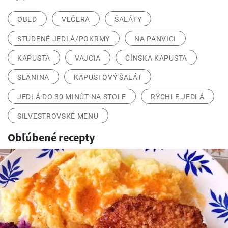
OBED
VEČERA
ŠALÁTY
STUDENÉ JEDLÁ/POKRMY
NA PANVICI
KAPUSTA
VAJCIA
ČÍNSKA KAPUSTA
SLANINA
KAPUSTOVÝ ŠALÁT
JEDLÁ DO 30 MINÚT NA STOLE
RÝCHLE JEDLÁ
SILVESTROVSKÉ MENU
Obľúbené recepty