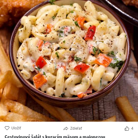
Uložiť
Zdieľať
4
Cestovinový šalát s kuracím mäsom a majonezou