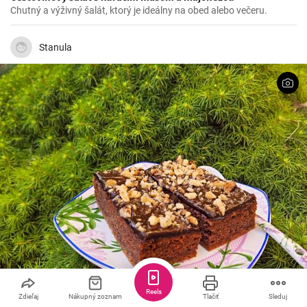
Chutný a výživný šalát, ktorý je ideálny na obed alebo večeru.
Stanula
Reels
Zdieľaj
Nákupný zoznam
Tlačiť
Sleduj