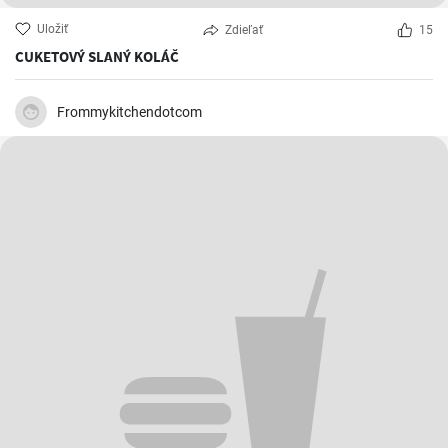
Uložiť
Zdieľať
15
CUKETOVÝ SLANÝ KOLÁČ
Frommykitchendotcom