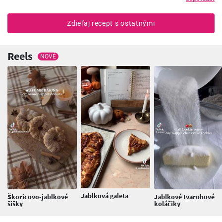
Zdieľaj recept s ostatnými
Reels
NOVÉ
Jablková galeta
Škoricovo-jablkové
Jablkové tvarohové
šišky
koláčiky