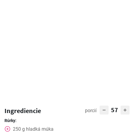
57
Ingrediencie
porcií
Rúrky:
250
g
hladká múka