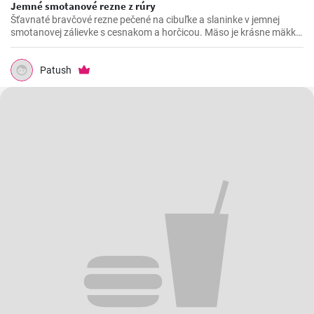
Jemné smotanové rezne z rúry
Šťavnaté bravčové rezne pečené na cibuľke a slaninke v jemnej
smotanovej zálievke s cesnakom a horčicou. Mäso je krásne mäkké
a doslova sa rozpadá.
Patush