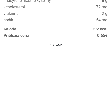
- nasýtené mastné kyseliny
8 g
- cholesterol
72 mg
vláknina
2 g
sodík
54 mg
Kalórie
292 kcal
Približná cena
0.65€
REKLAMA