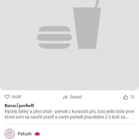
Uložiť
Zdieľať
72
Kurací perkelt
Rýchly ľahký a plný chuti - perkelt z kuracích pŕs, toto jedlo bolo prvé
ktoré som sa naučil uvariť a varím perkelt pravidelne 2-3 krát za
mesiac. Vynikajúci kurací perkelt s kolienkami.
Patush