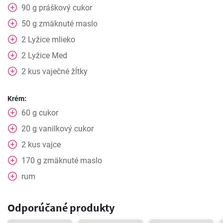
90
g
práškový cukor
50
g
zmäknuté maslo
2
Lyžice
mlieko
2
Lyžice
Med
2
kus
vaječné žĺtky
Krém:
60
g
cukor
20
g
vanilkový cukor
2
kus
vajce
170
g
zmäknuté maslo
rum
Odporúčané produkty