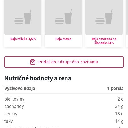
Rajo mlieko 3,5%
Rajo maslo
Rajo smotana na
šľahanie 33%
Pridať do nákupného zoznamu
Nutričné hodnoty a cena
Výživové údaje
1 porcia
bielkoviny
2 g
sacharidy
34 g
- cukry
18 g
tuky
14 g