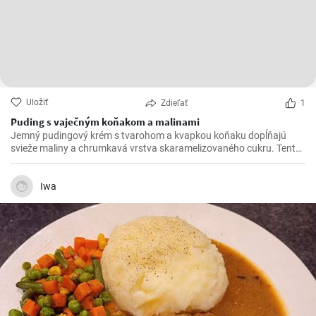
Uložiť
Zdieľať
1
Puding s vaječným koňakom a malinami
Jemný pudingový krém s tvarohom a kvapkou koňaku dopĺňajú
svieže maliny a chrumkavá vrstva skaramelizovaného cukru. Tento
rýchly dezert na lyžičku očarí elegantným vzhľadom aj príjemnou
krémovosťou, ovocnou sviežosťou a sladkým chrumknutím
karamelu.
Iwa