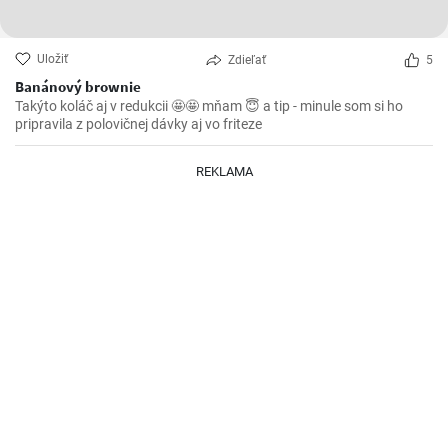
Uložiť
Zdieľať
5
Banánový brownie
Takýto koláč aj v redukcii 🤩🤩 mňam 😇 a tip - minule som si ho
pripravila z polovičnej dávky aj vo friteze
REKLAMA