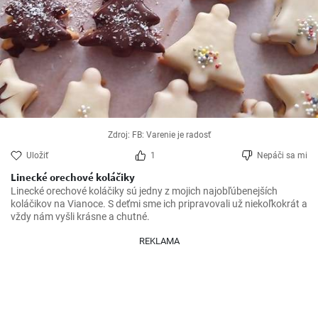
Zdroj: FB: Varenie je radosť
Uložiť
1
Nepáči sa mi
Linecké orechové koláčiky
Linecké orechové koláčiky sú jedny z mojich najobľúbenejších 
koláčikov na Vianoce. S deťmi sme ich pripravovali už niekoľkokrát a 
vždy nám vyšli krásne a chutné. 
REKLAMA