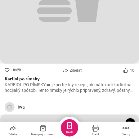
Uložiť
Zdieľať
10
Karfiol po rímsky
KARFIOL PO RÍMSKY ➡️ je perfektný recept, ak máte radi karfiol na
hocijaký spôsob. Tento rímsky je rýchlo pripravený, zdravý, pôstny,
povedzme že aj vegánsky ak vynecháte syr, a ešte k tomu všetkému
je aj lahodný. 😁
Iwa
Reels
Zdieľaj
Nákupný zoznam
Tlačiť
Sleduj