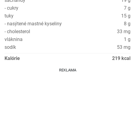
sacharidy
19 g
- cukry
7 g
tuky
15 g
- nasýtené mastné kyseliny
8 g
- cholesterol
33 mg
vláknina
1 g
sodík
53 mg
Kalórie
219 kcal
REKLAMA