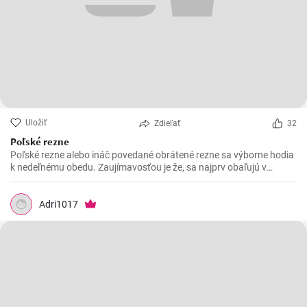
Uložiť
Zdieľať
32
Poľské rezne
Poľské rezne alebo ináč povedané obrátené rezne sa výborne hodia
k nedeľnému obedu. Zaujímavosťou je že, sa najprv obaľujú v
strúhanke a až následne vo vajíčku.
Adri1017