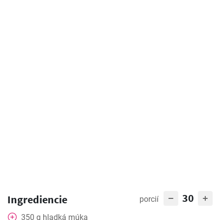
30
Ingrediencie
porcií
350
g
hladká múka