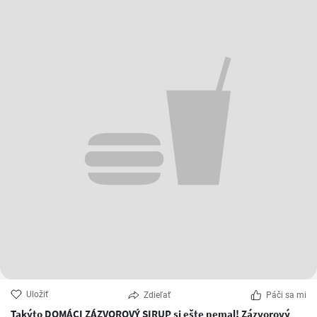
Uložiť
Zdieľať
Páči sa mi
Takýto DOMÁCI ZÁZVOROVÝ SIRUP si ešte nemal! Zázvorový