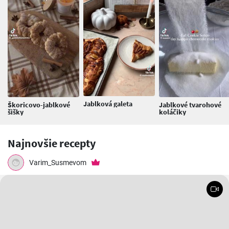
Jablková galeta
Škoricovo-jablkové
Jablkové tvarohové
šišky
koláčiky
Najnovšie recepty
Varim_Susmevom