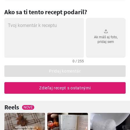
Ako sa ti tento recept podaril?
Ak máš aj foto,
pridaj sem
0 / 255
Pridaj komentár
Zdieľaj recept s ostatnými
Reels
NOVÉ