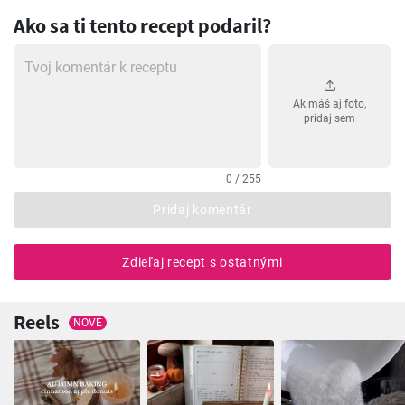
Ako sa ti tento recept podaril?
Ak máš aj foto,
pridaj sem
0 / 255
Pridaj komentár
Zdieľaj recept s ostatnými
Reels
NOVÉ