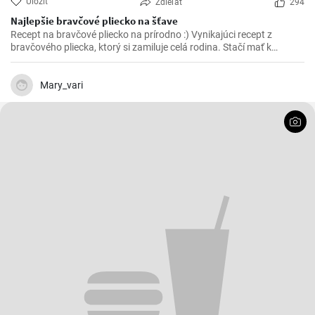
Uložiť
Zdieľať
294
Najlepšie bravčové pliecko na šťave
Recept na bravčové pliecko na prírodno :) Vynikajúci recept z
bravčového pliecka, ktorý si zamiluje celá rodina. Stačí mať k
dispozícií pár ingrediencií a vynikajúce bravčové mäso na šťave je
na svete.
Mary_vari