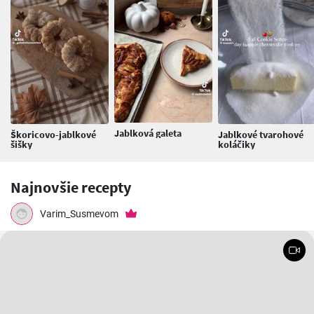
Jablková galeta
Škoricovo-jablkové
Jablkové tvarohové
šišky
koláčiky
Najnovšie recepty
Varim_Susmevom