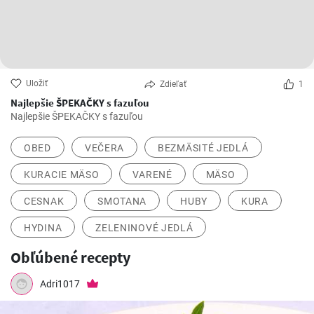
Uložiť
Zdieľať
1
Najlepšie ŠPEKAČKY s fazuľou
Najlepšie ŠPEKAČKY s fazuľou
OBED
VEČERA
BEZMÄSITÉ JEDLÁ
KURACIE MÄSO
VARENÉ
MÄSO
CESNAK
SMOTANA
HUBY
KURA
HYDINA
ZELENINOVÉ JEDLÁ
Obľúbené recepty
Adri1017