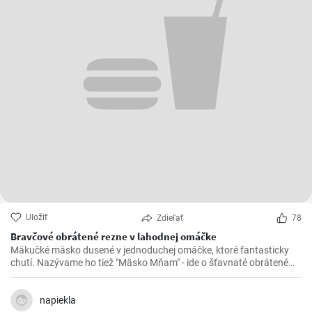
Uložiť
Zdieľať
78
Bravčové obrátené rezne v lahodnej omáčke
Mäkučké mäsko dusené v jednoduchej omáčke, ktoré fantasticky
chutí. Nazývame ho tiež "Mäsko Mňam" - ide o šťavnaté obrátené
rezne.
napiekla