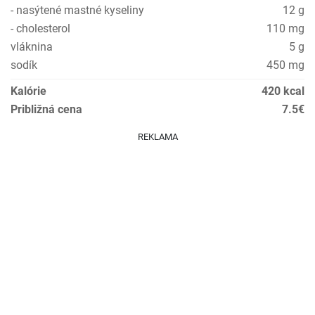
- nasýtené mastné kyseliny
12 g
- cholesterol
110 mg
vláknina
5 g
sodík
450 mg
Kalórie
420 kcal
Približná cena
7.5€
REKLAMA