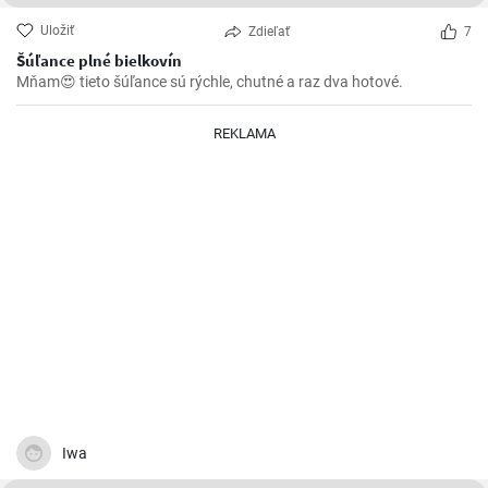
Uložiť
Zdieľať
7
Šúľance plné bielkovín
Mňam😍 tieto šúľance sú rýchle, chutné a raz dva hotové.
REKLAMA
Iwa