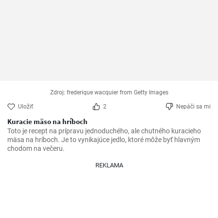
Zdroj: frederique wacquier from Getty Images
Uložiť
2
Nepáči sa mi
Kuracie mäso na hríboch
Toto je recept na prípravu jednoduchého, ale chutného kuracieho 
mäsa na hríboch. Je to vynikajúce jedlo, ktoré môže byť hlavným 
chodom na večeru.
REKLAMA