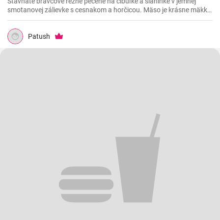
Šťavnaté bravčové rezne pečené na cibuľke a slaninke v jemnej
smotanovej zálievke s cesnakom a horčicou. Mäso je krásne mäkké
a doslova sa rozpadá.
Patush