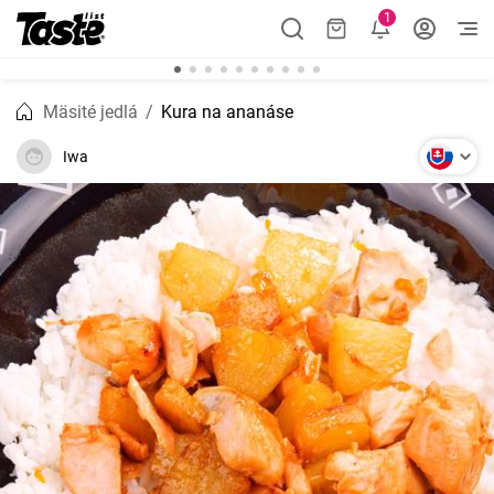
1
Mäsité jedlá
Kura na ananáse
Iwa