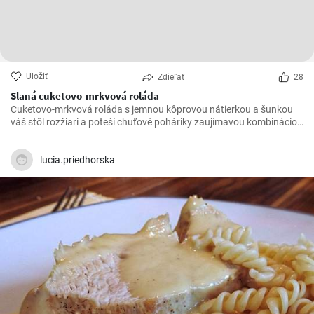
Uložiť
Zdieľať
28
Slaná cuketovo-mrkvová roláda
Cuketovo-mrkvová roláda s jemnou kôprovou nátierkou a šunkou
váš stôl rozžiari a poteší chuťové poháriky zaujímavou kombináciou
chutí.
lucia.priedhorska