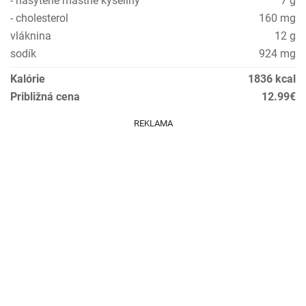
- nasýtené mastné kyseliny
7 g
- cholesterol
160 mg
vláknina
12 g
sodík
924 mg
Kalórie
1836 kcal
Približná cena
12.99€
REKLAMA