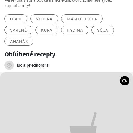
Perfektná sladká bodka na letné dni, ktorú zvládnete aj bez
zapnutia rúry!
OBED
VEČERA
MÄSITÉ JEDLÁ
VARENÉ
KURA
HYDINA
SÓJA
ANANÁS
Obľúbené recepty
lucia.priedhorska