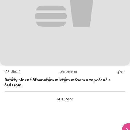
Uložiť
Zdieľať
3
Batáty plnené šťavnatým mletým mäsom a zapečené s
čedarom
REKLAMA