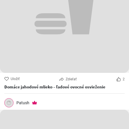
Uložiť
Zdieľať
2
Domáce jahodové mlieko – ľadové ovocné osvieženie
Patush