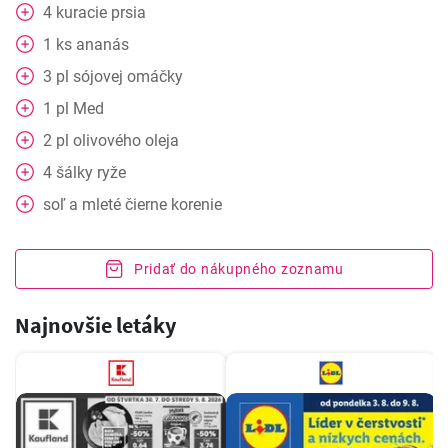
4
kuracie
prsia
1
ks
ananás
3
pl
sójovej omáčky
1
pl
Med
2
pl
olivového oleja
4
šálky
ryže
soľ a mleté čierne korenie
Pridať do nákupného zoznamu
Najnovšie letáky