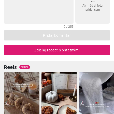
Ak máš aj foto,
pridaj sem
0 / 255
Pridaj komentár
Zdieľaj recept s ostatnými
Reels
NOVÉ