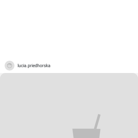
lucia.priedhorska