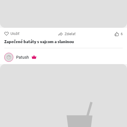
Uložiť
Zdieľať
6
Zapečené batáty s vajcom a slaninou
Patush