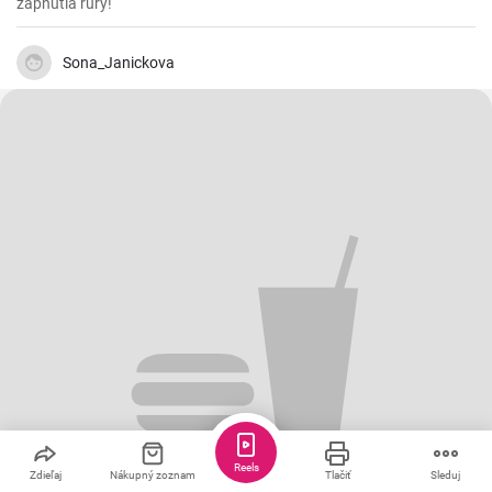
zapnutia rúry!
Sona_Janickova
Reels
Zdieľaj
Nákupný zoznam
Tlačiť
Sleduj