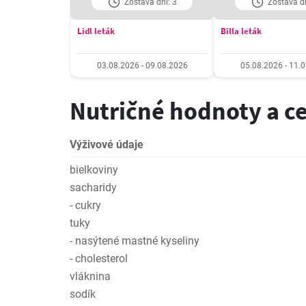
Zostáva dní: 3
Zostáva dn
Lidl leták
Billa leták
03.08.2026 - 09.08.2026
05.08.2026 - 11.
Nutričné hodnoty a c
Výživové údaje
bielkoviny
sacharidy
- cukry
tuky
- nasýtené mastné kyseliny
- cholesterol
vláknina
sodík