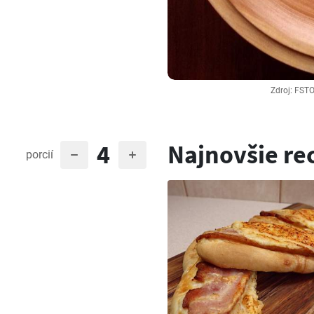
Zdroj: FST
4
Najnovšie re
porcií