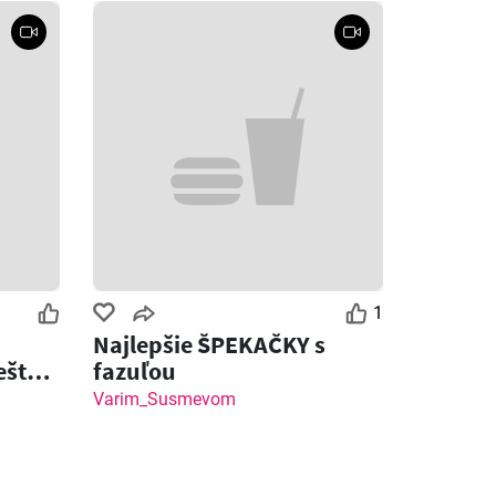
1
Najlepšie ŠPEKAČKY s
ešte
fazuľou
ot
Varim_Susmevom