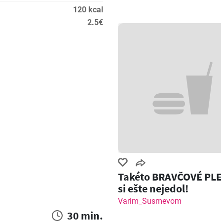
120 kcal
2.5€
Takéto BRAVČOVÉ PL
si ešte nejedol!
Varim_Susmevom
30 min.