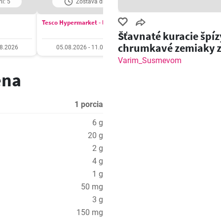
í: 5
Zostáva dní: 5
Zostáva dní: 6
Tesco Hypermarket - leták
COOP Jednota leták
Šťavnaté kuracie špíz
chrumkavé zemiaky 
08.2026
05.08.2026 - 11.08.2026
06.08.2026 - 12.08.20
grilu!
Varim_Susmevom
ena
1 porcia
6 g
20 g
2 g
4 g
1 g
50 mg
3 g
150 mg