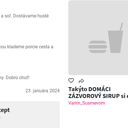
 a soľ. Dostávame husté 
cou klademe porcie cesta a 
y. Dobrú chuť!
Takýto DOMÁCI
23. januára 2024
ZÁZVOROVÝ SIRUP si 
nemal! Zázvorový Sh
Varim_Susmevom
cept
?