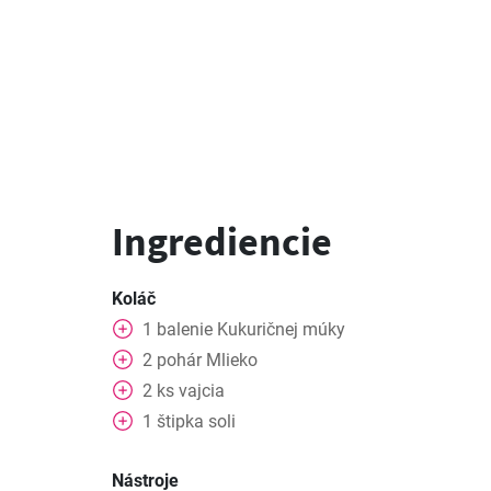
Ingrediencie
Koláč
1
balenie
Kukuričnej múky
2
pohár
Mlieko
2
ks
vajcia
1
štipka
soli
Nástroje