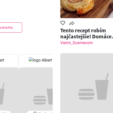
zoznamu
Tento recept robím
najčastejšie! Domáce
pečivo so slaninou a
Varim_Susmevom