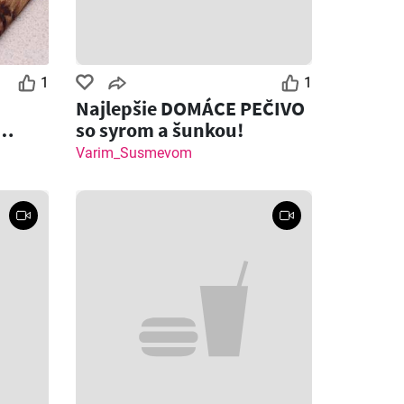
1
1
Najlepšie DOMÁCE PEČIVO
so syrom a šunkou!
 syrom
Varim_Susmevom