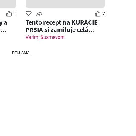
Zostáva dní: 3
Zostáva dní: 6
1
2
Klas leták
Fresh leták
y a
Tento recept na KURACIE
z
PRSIA si zamiluje celá
26
03.08.2026 - 09.08.2026
06.08.2026 - 12.08.2026
rodina!
Varim_Susmevom
REKLAMA