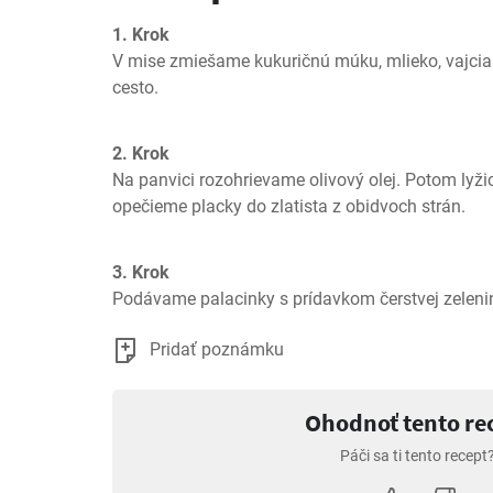
1. Krok
V mise zmiešame kukuričnú múku, mlieko, vajcia
cesto.
2. Krok
Na panvici rozohrievame olivový olej. Potom lyži
opečieme placky do zlatista z obidvoch strán.
3. Krok
Podávame palacinky s prídavkom čerstvej zelenin
Pridať poznámku
Ohodnoť tento re
Páči sa ti tento recept