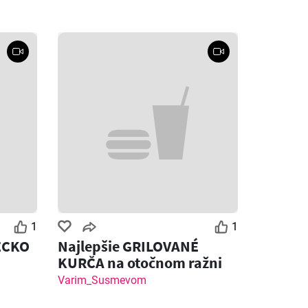
1
1
ECKO
Najlepšie GRILOVANÉ
KURČA na otočnom ražni
Varim_Susmevom