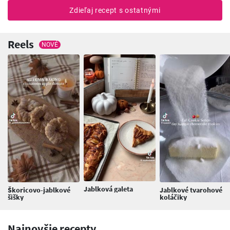
Zdieľaj recept s ostatnými
Reels
NOVÉ
Jablková galeta
Škoricovo-jablkové
Jablkové tvarohové
šišky
koláčiky
Najnovšie recepty