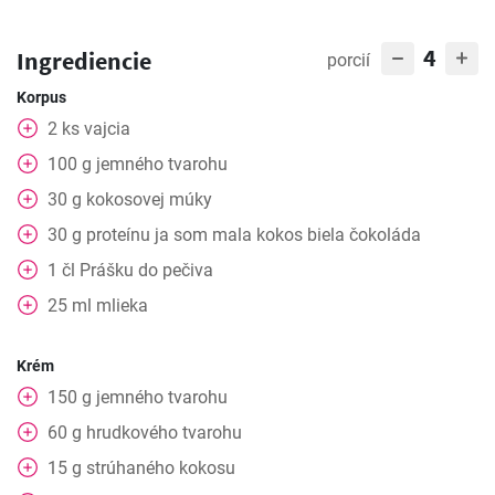
4
Ingrediencie
porcií
Korpus
2
ks
vajcia
100
g
jemného tvarohu
30
g
kokosovej múky
30
g
proteínu ja som mala kokos biela čokoláda
1
čl
Prášku do pečiva
25
ml
mlieka
Krém
150
g
jemného tvarohu
60
g
hrudkového tvarohu
15
g
strúhaného kokosu