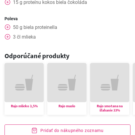
15
g
proteínu kokos biela čokoláda
Poleva
50
g
biela proteinella
3
čl
mlieka
Odporúčané produkty
Rajo mlieko 3,5%
Rajo maslo
Rajo smotana na
šľahanie 33%
Pridať do nákupného zoznamu