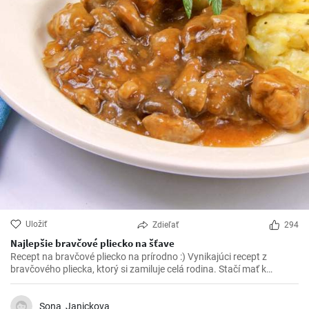
Uložiť
Zdieľať
294
Najlepšie bravčové pliecko na šťave
Recept na bravčové pliecko na prírodno :) Vynikajúci recept z
bravčového pliecka, ktorý si zamiluje celá rodina. Stačí mať k
dispozícií pár ingrediencií a vynikajúce bravčové mäso na šťave je
na svete.
Sona_Janickova