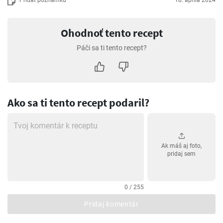
Pridať poznámku
18. apríla 2024
Ohodnoť tento recept
Páči sa ti tento recept?
Ako sa ti tento recept podaril?
Ak máš aj foto,
pridaj sem
0 / 255
Pridaj komentár