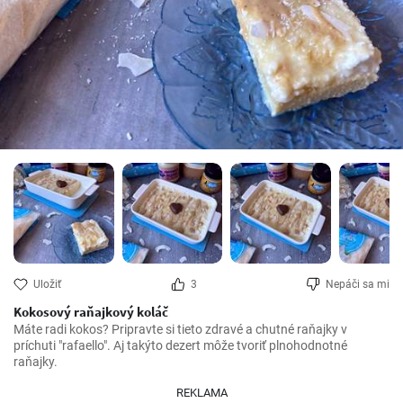
Uložiť
3
Nepáči sa mi
Kokosový raňajkový koláč
Máte radi kokos? Pripravte si tieto zdravé a chutné raňajky v 
príchuti "rafaello". Aj takýto dezert môže tvoriť plnohodnotné 
raňajky.
REKLAMA