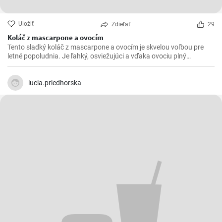
Uložiť
Zdieľať
29
Koláč z mascarpone a ovocím
Tento sladký koláč z mascarpone a ovocím je skvelou voľbou pre
letné popoludnia. Je ľahký, osviežujúci a vďaka ovociu plný
vitamínov. Môžete ho pripraviť s akýmkoľvek ovocím, ktoré máte
práve po ruke, ale najlepšie chutí s jahodami alebo malinami.
lucia.priedhorska