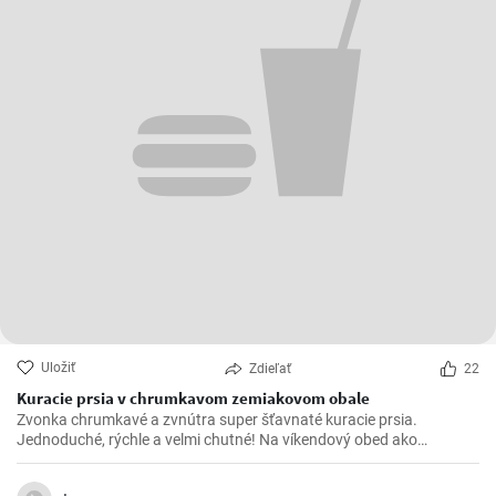
Uložiť
Zdieľať
22
Kuracie prsia v chrumkavom zemiakovom obale
Zvonka chrumkavé a zvnútra super šťavnaté kuracie prsia.
Jednoduché, rýchle a velmi chutné! Na víkendový obed ako
stvorené 😍