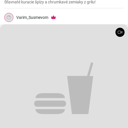
Šťavnaté kuracie špízy a chrumkavé zemiaky z grilu!
Varim_Susmevom