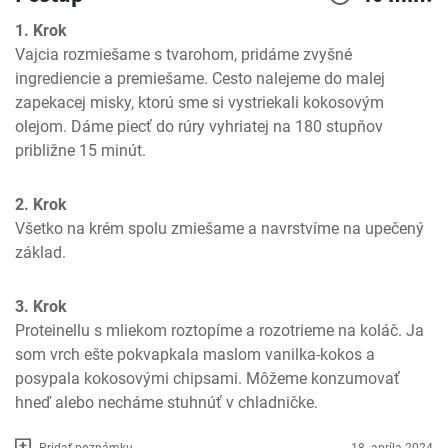
1. Krok
Vajcia rozmiešame s tvarohom, pridáme zvyšné 
ingrediencie a premiešame. Cesto nalejeme do malej 
zapekacej misky, ktorú sme si vystriekali kokosovým 
olejom. Dáme piecť do rúry vyhriatej na 180 stupňov 
približne 15 minút.
2. Krok
Všetko na krém spolu zmiešame a navrstvíme na upečený 
základ.
3. Krok
Proteinellu s mliekom roztopíme a rozotrieme na koláč. Ja 
som vrch ešte pokvapkala maslom vanilka-kokos a 
posypala kokosovými chipsami. Môžeme konzumovať 
hneď alebo necháme stuhnúť v chladničke.