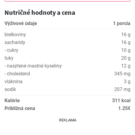
Nutričné hodnoty a cena
Výživové údaje
1 porcia
bielkoviny
16 g
sacharidy
16 g
- cukry
10 g
tuky
20 g
- nasýtené mastné kyseliny
12 g
- cholesterol
345 mg
vláknina
3 g
sodík
207 mg
Kalórie
311 kcal
Približná cena
1.25€
REKLAMA