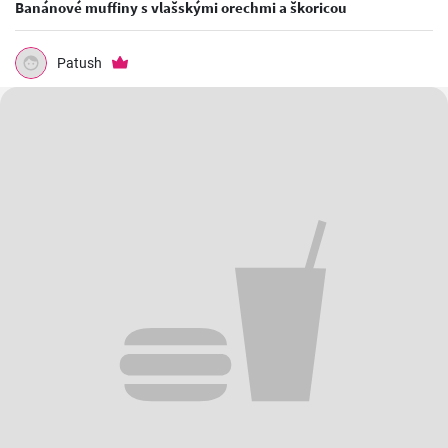
Banánové muffiny s vlašskými orechmi a škoricou
Patush