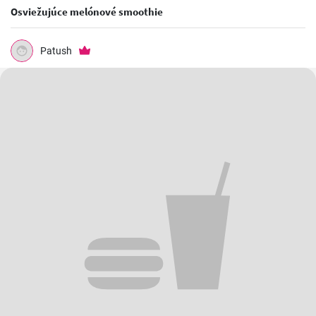
Osviežujúce melónové smoothie
Patush