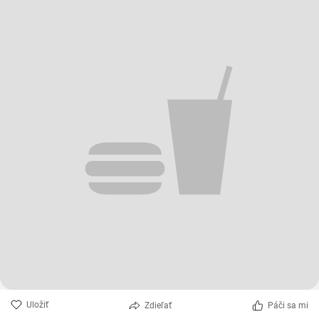
Uložiť
Zdieľať
Páči sa mi