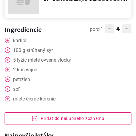
4
Ingrediencie
porcií
karfiol
100
g
strúhaný syr
5
lyžíc
mleté ovsené vločky
2
kus
vajce
petržlen
soľ
mleté čierne korenie
Pridať do nákupného zoznamu
Najnovšie letáky