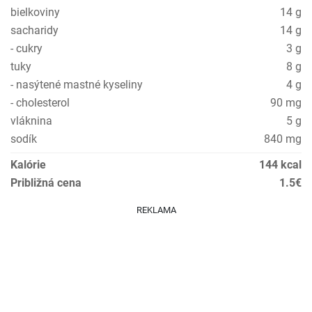
bielkoviny
14 g
sacharidy
14 g
- cukry
3 g
tuky
8 g
- nasýtené mastné kyseliny
4 g
- cholesterol
90 mg
vláknina
5 g
sodík
840 mg
Kalórie
144 kcal
Približná cena
1.5€
REKLAMA