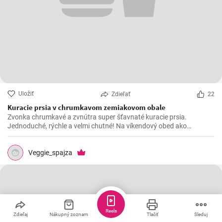
Uložiť
Zdieľať
22
Kuracie prsia v chrumkavom zemiakovom obale
Zvonka chrumkavé a zvnútra super šťavnaté kuracie prsia.
Jednoduché, rýchle a velmi chutné! Na víkendový obed ako
stvorené 😍
Veggie_spajza
Reels
Zdieľaj
Nákupný zoznam
Tlačiť
Sleduj