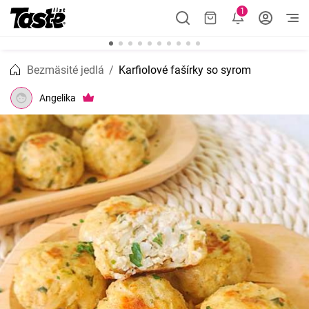
1
Bezmäsité jedlá
Karfiolové fašírky so syrom
Angelika