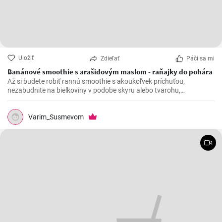
Uložiť
Zdieľať
Páči sa mi
Banánové smoothie s arašidovým maslom - raňajky do pohára
Až si budete robiť rannú smoothie s akoukoľvek príchuťou,
nezabudnite na bielkoviny v podobe skyru alebo tvarohu,
komplexné sacharidy vo forme vločiek a tiež na vlákninu, ktorú
obsahuje čakankový sirup alebo chia semienka.
Varim_Susmevom