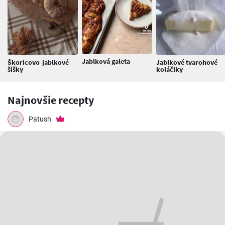
Jablková galeta
Škoricovo-jablkové
Jablkové tvarohové
šišky
koláčiky
Najnovšie recepty
Patush