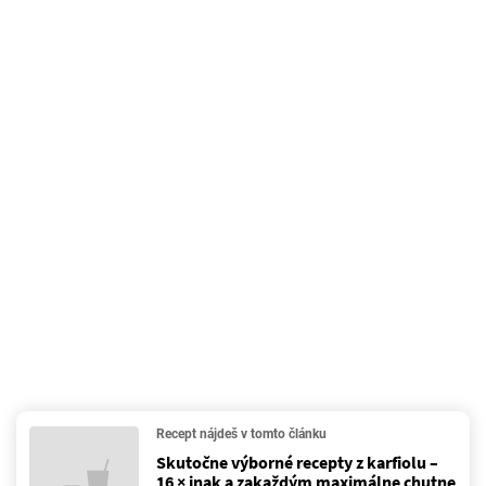
Recept nájdeš v tomto článku
Skutočne výborné recepty z karfiolu –
16 × inak a zakaždým maximálne chutne