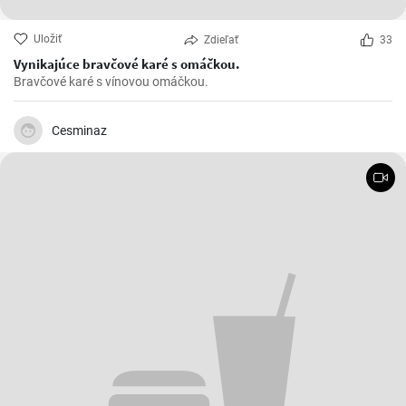
Uložiť
Zdieľať
33
Vynikajúce bravčové karé s omáčkou.
Bravčové karé s vínovou omáčkou.
Cesminaz