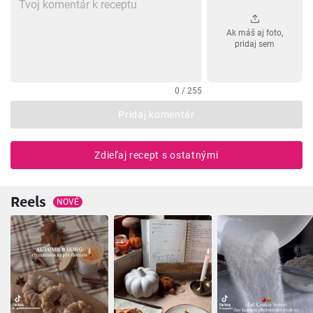
Ak máš aj foto,
pridaj sem
0 / 255
Pridaj komentár
Zdieľaj recept s ostatnými
Reels
NOVÉ