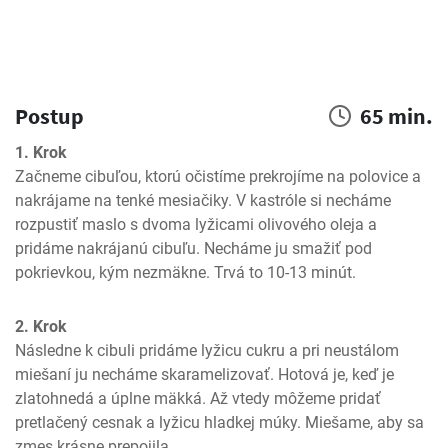
Postup
65 min.
1. Krok
Začneme cibuľou, ktorú očistíme prekrojíme na polovice a 
nakrájame na tenké mesiačiky. V kastróle si necháme 
rozpustiť maslo s dvoma lyžicami olivového oleja a 
pridáme nakrájanú cibuľu. Necháme ju smažiť pod 
pokrievkou, kým nezmäkne. Trvá to 10-13 minút.
2. Krok
Následne k cibuli pridáme lyžicu cukru a pri neustálom 
miešaní ju necháme skaramelizovať. Hotová je, keď je 
zlatohnedá a úplne mäkká. Až vtedy môžeme pridať 
pretlačený cesnak a lyžicu hladkej múky. Miešame, aby sa 
zmes krásne prepojila.