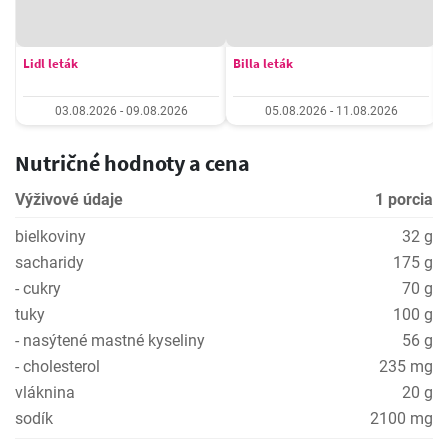
Lidl leták
Billa leták
03.08.2026 - 09.08.2026
05.08.2026 - 11.08.2026
Nutričné hodnoty a cena
Výživové údaje
1 porcia
bielkoviny
32 g
sacharidy
175 g
- cukry
70 g
tuky
100 g
- nasýtené mastné kyseliny
56 g
- cholesterol
235 mg
vláknina
20 g
sodík
2100 mg