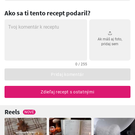
Ako sa ti tento recept podaril?
Ak máš aj foto,
pridaj sem
0 / 255
Pridaj komentár
Zdieľaj recept s ostatnými
Reels
NOVÉ