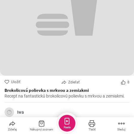
Uložiť
Zdieľať
8
Brokolicová polievka s mrkvou a zemiakmi
Recept na fantastickú brokolicovú polievku s mrkvou a zemiakmi.
Iwa
Reels
Zdieľaj
Nákupný zoznam
Tlačiť
Sleduj