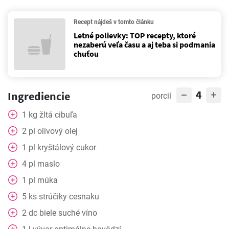
Recept nájdeš v tomto článku
Letné polievky: TOP recepty, ktoré
nezaberú veľa času a aj teba si podmania
chuťou
4
Ingrediencie
porcií
1
kg
žltá cibuľa
2
pl
olivový olej
1
pl
kryštálový cukor
4
pl
maslo
1
pl
múka
5
ks
strúčiky cesnaku
2
dc
biele suché víno