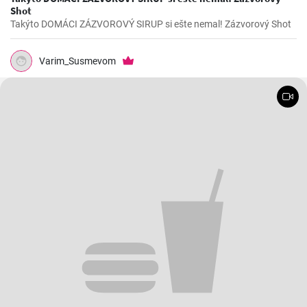
Shot
Takýto DOMÁCI ZÁZVOROVÝ SIRUP si ešte nemal! Zázvorový Shot
Varim_Susmevom