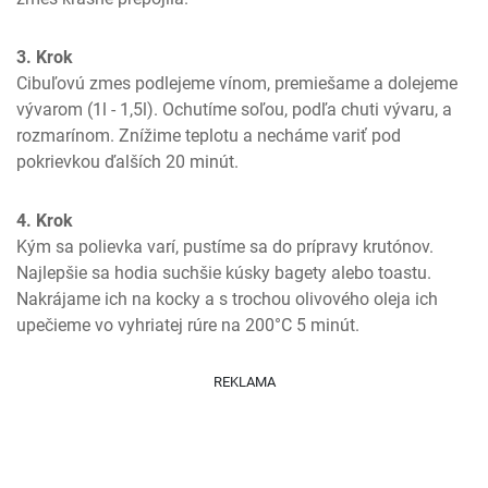
3. Krok
Cibuľovú zmes podlejeme vínom, premiešame a dolejeme 
vývarom (1l - 1,5l). Ochutíme soľou, podľa chuti vývaru, a 
rozmarínom. Znížime teplotu a necháme variť pod 
pokrievkou ďalších 20 minút.
4. Krok
Kým sa polievka varí, pustíme sa do prípravy krutónov. 
Najlepšie sa hodia suchšie kúsky bagety alebo toastu. 
Nakrájame ich na kocky a s trochou olivového oleja ich 
upečieme vo vyhriatej rúre na 200°C 5 minút.
REKLAMA