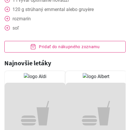
1
l
vývar optimálne hovädzí
120
g
strúhaný emmental alebo gruyère
rozmarín
soľ
Pridať do nákupného zoznamu
Najnovšie letáky