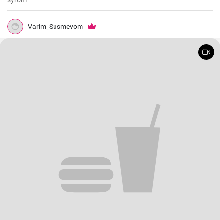
syrom
Varim_Susmevom