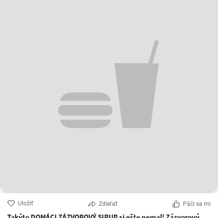
Uložiť
Zdieľať
Páči sa mi
Takýto DOMÁCI ZÁZVOROVÝ SIRUP si ešte nemal! Zázvorový