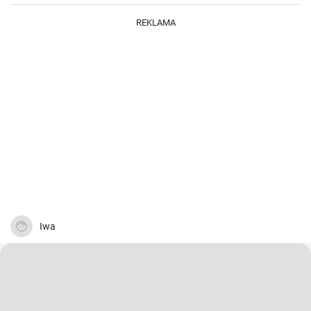
vo vajíčku. Sú krásne jemné a veľmi šťavnaté. V kombinácii s
čerstvou zeleninou sú výborné.
REKLAMA
Iwa