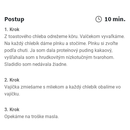
Postup
10 min.
1. Krok
Z toastového chleba odrežeme kôru. Valčekom vyvaľkáme. 
Na každý chlebík dáme plnku a stočíme. Plnku si zvoľte 
podľa chuti. Ja som dala proteínový puding kakaový, 
vyšľahala som s hrudkovitým nízkotučným tvarohom. 
Sladidlo som nedávala žiadne.
2. Krok
Vajíčka zmiešame s mliekom a každý chlebík obalíme vo 
vajíčku.
3. Krok
Opekáme na troške masla.