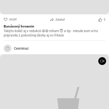
Uložiť
Zdieľať
5
Banánový brownie
Takýto koláč aj v redukcii 🤩🤩 mňam 😇 a tip - minule som si ho
pripravila z polovičnej dávky aj vo friteze
Cesminaz