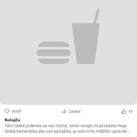
Uložiť
Zdieľať
14
Kulajda
Táto česká polievka sa varí rôzne,, tento recept mi povedala moja
česká kamarátka ako varí jej babka, ja som si ho máličko upravila a
chutila nám s manželom. Skúste 😉