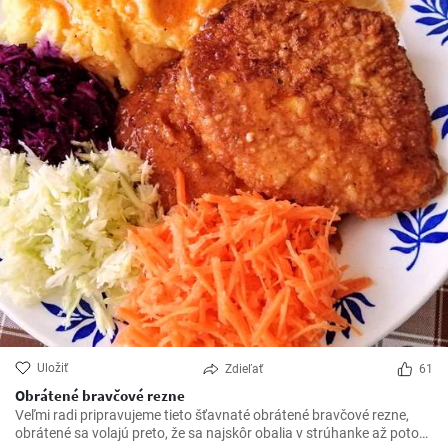
Uložiť
Zdieľať
61
Obrátené bravčové rezne
Veľmi radi pripravujeme tieto šťavnaté obrátené bravčové rezne,
obrátené sa volajú preto, že sa najskôr obalia v strúhanke až potom