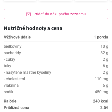
Pridať do nákupného zoznamu
Nutričné hodnoty a cena
Výživové údaje
1 porcia
bielkoviny
10 g
sacharidy
32 g
- cukry
2 g
tuky
6 g
- nasýtené mastné kyseliny
2 g
- cholesterol
110 mg
vláknina
6 g
sodík
450 mg
Kalórie
240 kcal
Približná cena
2.5€