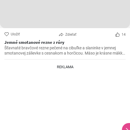
Uložiť
Zdieľať
14
Jemné smotanové rezne z rúry
Šťavnaté bravčové rezne pečené na cibuľke a slaninke v jemnej
smotanovej zálievke s cesnakom a horčicou. Mäso je krásne mäkké
a doslova sa rozpadá.
REKLAMA