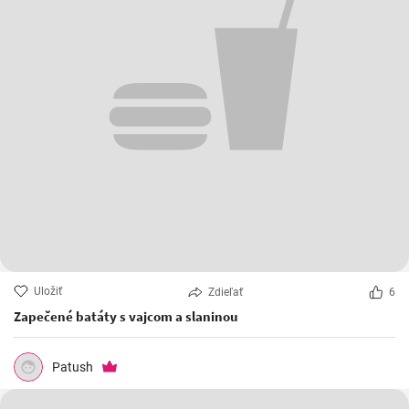
Uložiť
Zdieľať
6
Zapečené batáty s vajcom a slaninou
Patush