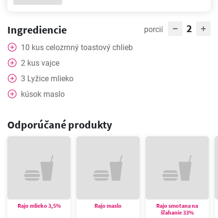
2
Ingrediencie
porcií
10
kus
celozrnný toastový chlieb
2
kus
vajce
3
Lyžice
mlieko
kúsok
maslo
Odporúčané produkty
Rajo mlieko 3,5%
Rajo maslo
Rajo smotana na
šľahanie 33%