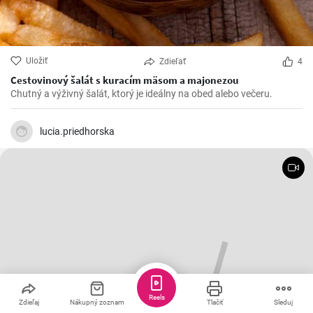
Uložiť
Zdieľať
4
Cestovinový šalát s kuracím mäsom a majonezou
Chutný a výživný šalát, ktorý je ideálny na obed alebo večeru.
lucia.priedhorska
Reels
Zdieľaj
Nákupný zoznam
Tlačiť
Sleduj