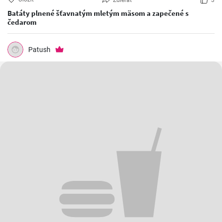
Zdieľať
3
Batáty plnené šťavnatým mletým mäsom a zapečené s
čedarom
Patush