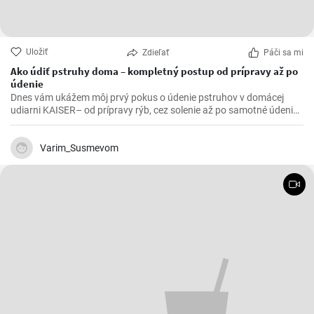
Uložiť
Zdieľať
Páči sa mi
Ako údiť pstruhy doma – kompletný postup od prípravy až po
údenie
Dnes vám ukážem môj prvý pokus o údenie pstruhov v domácej
udiarni KAISER– od prípravy rýb, cez solenie až po samotné údenie.
Ak máte radi domáce údené ryby, tento postup vám ukáže, ako si
pripraviť krásne zlatisté a chutné pstruhy priamo doma.
Varim_Susmevom