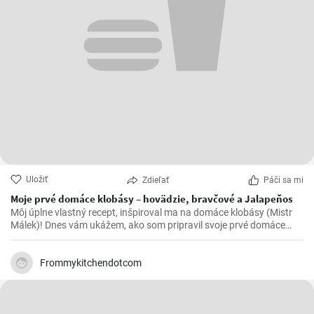
Uložiť
Zdieľať
Páči sa mi
Moje prvé domáce klobásy – hovädzie, bravčové a Jalapeňos
Môj úplne vlastný recept, inšpiroval ma na domáce klobásy (Mistr
Málek)! Dnes vám ukážem, ako som pripravil svoje prvé domáce
klobásy z hovädzieho a bravčového mäsa, Jalapeňos papričky
krájené kostičky.
Frommykitchendotcom