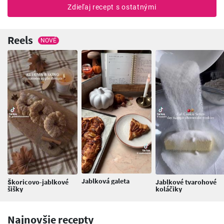
Zdieľaj recept s ostatnými
Reels
NOVÉ
Jablková galeta
Škoricovo-jablkové
Jablkové tvarohové
šišky
koláčiky
Najnovšie recepty