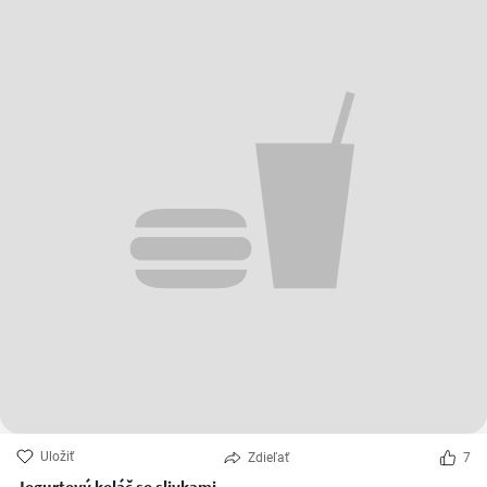
Uložiť
Zdieľať
7
Jogurtový koláč so slivkami