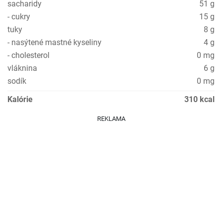
sacharidy
51 g
- cukry
15 g
tuky
8 g
- nasýtené mastné kyseliny
4 g
- cholesterol
0 mg
vláknina
6 g
sodík
0 mg
Kalórie
310 kcal
REKLAMA