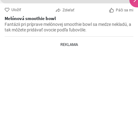
Uložiť
Zdieľať
Páči sa mi
Melónová smoothie bowl
Fantázii pri príprave melónovej smoothie bowl sa medze nekladú, a
tak môžete pridávať ovocie podľa ľubovôle.
REKLAMA