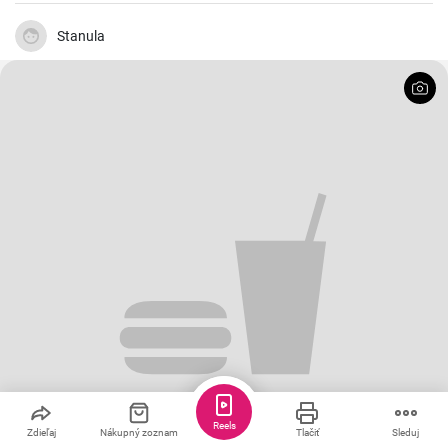
Uložiť
Zdieľať
4
Cestovinový šalát s kuracím mäsom a majonezou
Chutný a výživný šalát, ktorý je ideálny na obed alebo večeru.
Stanula
Reels
Zdieľaj
Nákupný zoznam
Tlačiť
Sleduj