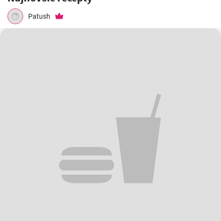
Jablková galeta
Škoricovo-jablkové
Jablkové tvarohové
šišky
koláčiky
Najnovšie recepty
Patush