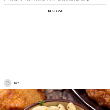
Uložiť
Zdieľať
27
Krémové cuketové cestoviny
Skvelý tip na využitie cukety aj pre nemilovníkov zeleniny.
REKLAMA