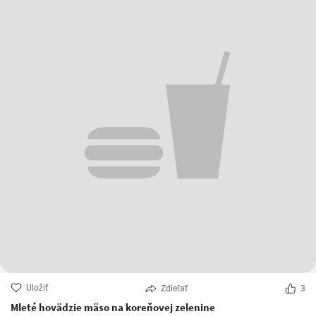
SLIVKOVÝ KOLÁČ
Obľúbené recepty
Patush