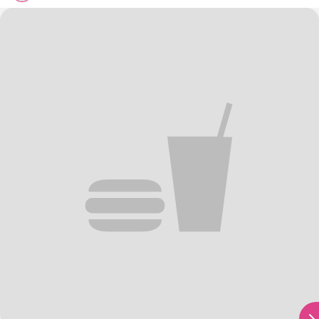
Uložiť
Zdieľať
Páči sa mi
Kakaová smoothie bowl s ovocím a orechmi
Patush