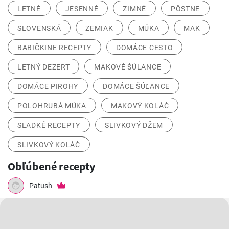
Uložiť
Zdieľať
2
Najlepšie DOMÁCE PEČIVO so syrom a šunkou!
Najlepšie DOMÁCE PEČIVO so syrom a šunkou!
DEZERT
KOLÁČE A DEZERTY
HISTAMÍNOVÁ INTOLERANCIA
PRE TEHOTNÉ
VEGETARIÁNSKE JEDLÁ
VARENÉ
JARNÉ
LETNÉ
JESENNÉ
ZIMNÉ
PÔSTNE
SLOVENSKÁ
ZEMIAK
MÚKA
MAK
BABIČKINE RECEPTY
DOMÁCE CESTO
LETNÝ DEZERT
MAKOVÉ ŠÚLANCE
DOMÁCE PIROHY
DOMÁCE ŠÚĽANCE
POLOHRUBÁ MÚKA
MAKOVÝ KOLÁČ
SLADKÉ RECEPTY
SLIVKOVÝ DŽEM