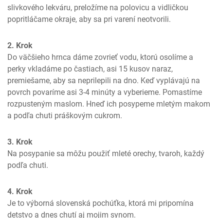
slivkového lekváru, preložíme na polovicu a vidličkou 
popritláčame okraje, aby sa pri varení neotvorili.
2. Krok
Do väčšieho hrnca dáme zovrieť vodu, ktorú osolíme a 
perky vkladáme po častiach, asi 15 kusov naraz, 
premiešame, aby sa neprilepili na dno. Keď vyplávajú na 
povrch povaríme asi 3-4 minúty a vyberieme. Pomastíme 
rozpusteným maslom. Hneď ich posypeme mletým makom 
a podľa chuti práškovým cukrom.
3. Krok
Na posypanie sa môžu použiť mleté orechy, tvaroh, každý 
podľa chuti.
4. Krok
Je to výborná slovenská pochúťka, ktorá mi pripomína 
detstvo a dnes chutí aj mojim synom.