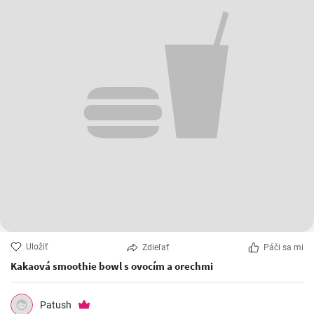
Banánové muffiny s vlašskými orechmi a škoricou
Patush