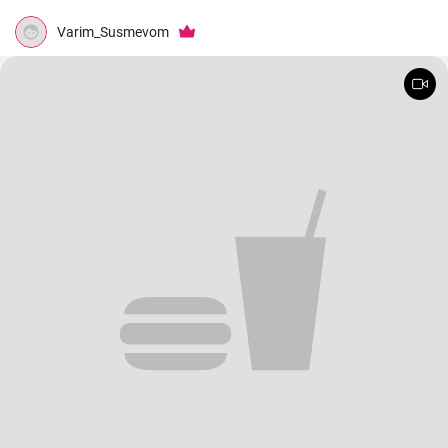
Uložiť
Zdieľať
Páči sa mi
Banánové smoothie s arašidovým maslom - raňajky do pohára
Až si budete robiť rannú smoothie s akoukoľvek príchuťou,
nezabudnite na bielkoviny v podobe skyru alebo tvarohu,
komplexné sacharidy vo forme vločiek a tiež na vlákninu, ktorú
obsahuje čakankový sirup alebo chia semienka.
Varim_Susmevom