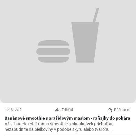
Osviežujúce melónové smoothie
Patush