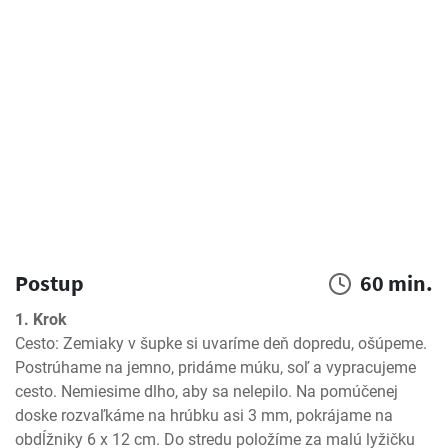
Postup
60 min.
1. Krok
Cesto: Zemiaky v šupke si uvaríme deň dopredu, ošúpeme. 
Postrúhame na jemno, pridáme múku, soľ a vypracujeme 
cesto. Nemiesime dlho, aby sa nelepilo. Na pomúčenej 
doske rozvaľkáme na hrúbku asi 3 mm, pokrájame na 
obdĺžniky 6 x 12 cm. Do stredu položíme za malú lyžičku 