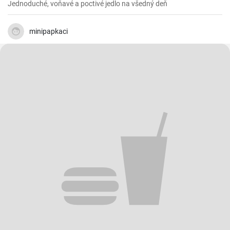
Uložiť
Zdieľať
3
Mleté hovädzie mäso na koreňovej zelenine
Jednoduché, voňavé a poctivé jedlo na všedný deň
minipapkaci