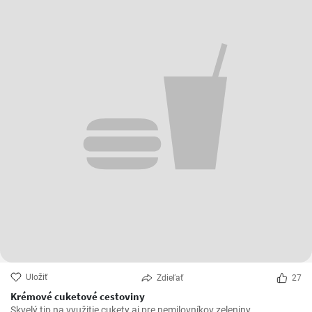
Poľské rezne
Poľské rezne alebo ináč povedané obrátené rezne sa výborne hodia
k nedeľnému obedu. Zaujímavosťou je že, sa najprv obaľujú v
strúhanke a až následne vo vajíčku.
Veggie_spajza