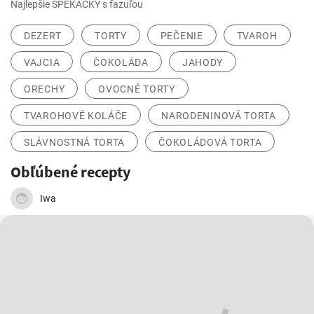
Najlepšie ŠPEKAČKY s fazuľou
DEZERT
TORTY
PEČENIE
TVAROH
VAJCIA
ČOKOLÁDA
JAHODY
ORECHY
OVOCNÉ TORTY
TVAROHOVÉ KOLÁČE
NARODENINOVÁ TORTA
SLÁVNOSTNÁ TORTA
ČOKOLÁDOVÁ TORTA
Obľúbené recepty
Iwa