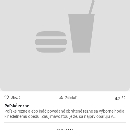
Uložiť
Zdieľať
32
Poľské rezne
Poľské rezne alebo ináč povedané obrátené rezne sa výborne hodia
k nedeľnému obedu. Zaujímavosťou je že, sa najprv obaľujú v
strúhanke a až následne vo vajíčku.