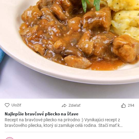
Uložiť
Zdieľať
294
Najlepšie bravčové pliecko na šťave
Recept na bravčové pliecko na prírodno :) Vynikajúci recept z
bravčového pliecka, ktorý si zamiluje celá rodina. Stačí mať k
dispozícií pár ingrediencií a vynikajúce bravčové mäso na šťave je
na svete.