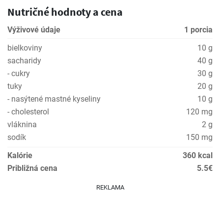
Nutričné hodnoty a cena
Výživové údaje
1 porcia
bielkoviny
10 g
sacharidy
40 g
- cukry
30 g
tuky
20 g
- nasýtené mastné kyseliny
10 g
- cholesterol
120 mg
vláknina
2 g
sodík
150 mg
Kalórie
360 kcal
Približná cena
5.5€
REKLAMA