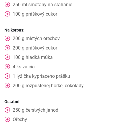
250
ml
smotany na šľahanie
100
g
práškový cukor
Na korpus:
200
g
mletých orechov
200
g
práškový cukor
100
g
hladká múka
4
ks
vajcia
1
lyžička
kypriaceho prášku
200
g
rozpustenej horkej čokolády
Ostatné:
250
g
čerstvých jahod
Ořechy