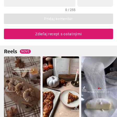
0 / 255
Pridaj komentár
Zdieľaj recept s ostatnými
Reels
NOVÉ