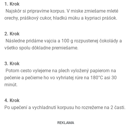
1. Krok
 Najskôr si pripravíme korpus. V miske zmiešame mleté 
orechy, práškový cukor, hladkú múku a kypriaci prášok. 
2. Krok
 Následne pridáme vajcia a 100 g rozpustenej čokolády a 
všetko spolu dôkladne premiešame.
3. Krok
 Potom cesto vylejeme na plech vyložený papierom na 
pečenie a pečieme ho vo vyhriatej rúre na 180°C asi 30 
minút.
4. Krok
Po upečení a vychladnutí korpusu ho rozrežeme na 2 časti.
REKLAMA