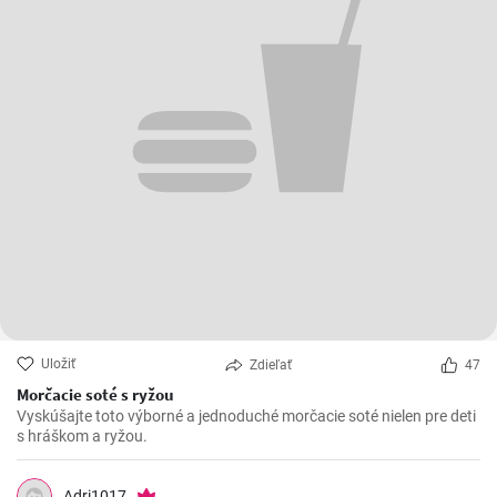
Uložiť
Zdieľať
47
Morčacie soté s ryžou
Vyskúšajte toto výborné a jednoduché morčacie soté nielen pre deti
s hráškom a ryžou.
Adri1017