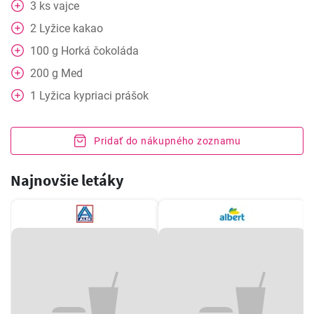
3
ks
vajce
2
Lyžice
kakao
100
g
Horká čokoláda
200
g
Med
1
Lyžica
kypriaci prášok
Pridať do nákupného zoznamu
Najnovšie letáky