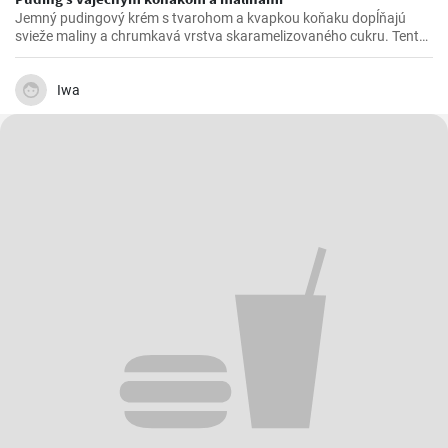
Jemný pudingový krém s tvarohom a kvapkou koňaku dopĺňajú
svieže maliny a chrumkavá vrstva skaramelizovaného cukru. Tento
rýchly dezert na lyžičku očarí elegantným vzhľadom aj príjemnou
krémovosťou, ovocnou sviežosťou a sladkým chrumknutím
karamelu.
Iwa