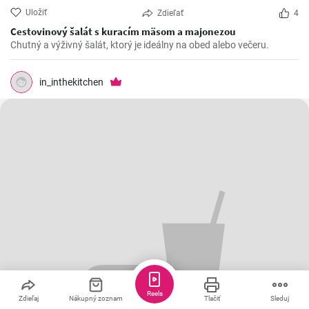
Uložiť
Zdieľať
4
Cestovinový šalát s kuracím mäsom a majonezou
Chutný a výživný šalát, ktorý je ideálny na obed alebo večeru.
in_inthekitchen
Reels
Zdieľaj
Nákupný zoznam
Tlačiť
Sleduj