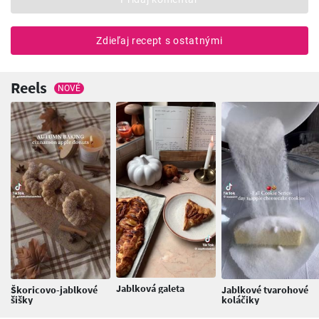
Zdieľaj recept s ostatnými
Reels
NOVÉ
Jablková galeta
Škoricovo-jablkové
Jablkové tvarohové
šišky
koláčiky