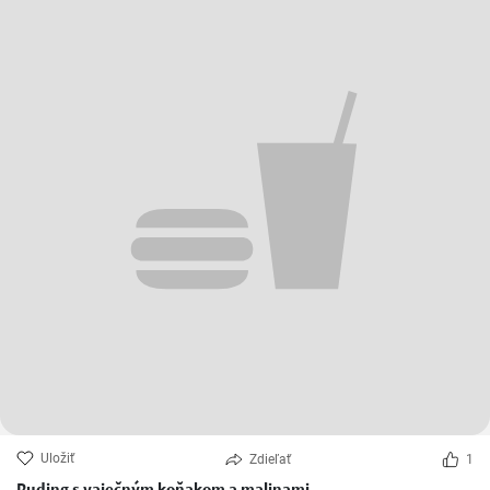
Uložiť
Zdieľať
1
Puding s vaječným koňakom a malinami