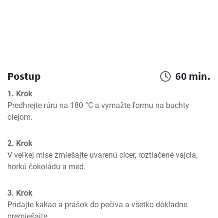
Postup
60 min.
1. Krok
Predhrejte rúru na 180 °C a vymažte formu na buchty 
olejom.
2. Krok
V veľkej mise zmiešajte uvarenú cícer, roztlačené vajcia, 
horkú čokoládu a med.
3. Krok
Pridajte kakao a prášok do pečiva a všetko dôkladne 
premiešajte.