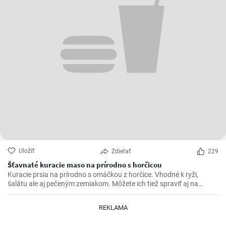
Uložiť
Zdieľať
229
Šťavnaté kuracie maso na prírodno s horčicou
Kuracie prsia na prírodno s omáčkou z horčice. Vhodné k ryži,
šalátu ale aj pečeným zemiakom. Môžete ich tiež spraviť aj na
spôsob šťavnatých kuracích rezňov - taktiež na prírodno.
REKLAMA