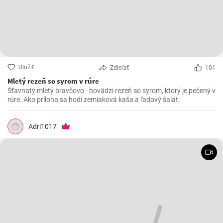
Uložiť
Zdieľať
101
Mletý rezeň so syrom v rúre
Šťavnatý mletý bravčovo - hovädzí rezeň so syrom, ktorý je pečený v
rúre. Ako príloha sa hodí zemiaková kaša a ľadový šalát.
Adri1017