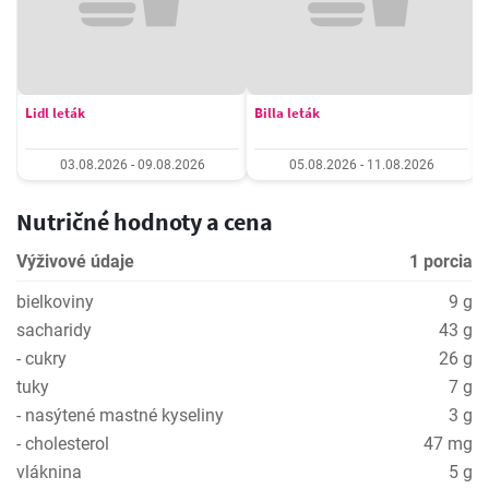
Lidl leták
Billa leták
03.08.2026 - 09.08.2026
05.08.2026 - 11.08.2026
Nutričné hodnoty a cena
Výživové údaje
1 porcia
bielkoviny
9 g
sacharidy
43 g
- cukry
26 g
tuky
7 g
- nasýtené mastné kyseliny
3 g
- cholesterol
47 mg
vláknina
5 g