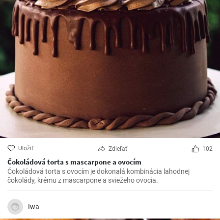
Uložiť
Zdieľať
102
Čokoládová torta s mascarpone a ovocím
Čokoládová torta s ovocím je dokonalá kombinácia lahodnej
čokolády, krému z mascarpone a sviežeho ovocia.
Iwa