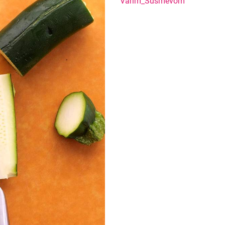
nemal! Zázvorový Sh
Varim_Susmevom