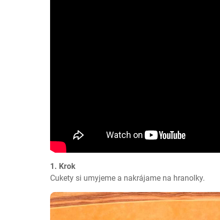
1. Krok
Cukety si umyjeme a nakrájame na hranolky.