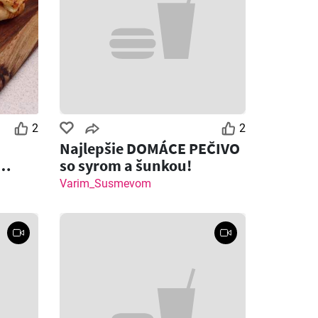
2
2
Najlepšie DOMÁCE PEČIVO
so syrom a šunkou!
 syrom
Varim_Susmevom
Zostáva dní: 1
Zostáva dní: 4