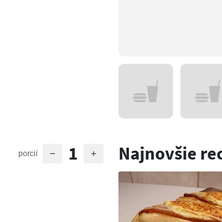
1
Najnovšie re
porcií