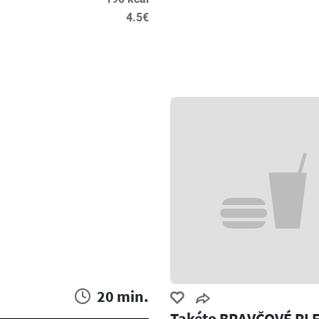
4.5€
20 min.
Takéto BRAVČOVÉ PL