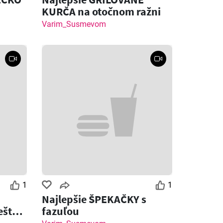
KURČA na otočnom ražni
Varim_Susmevom
1
1
Najlepšie ŠPEKAČKY s
ešte
fazuľou