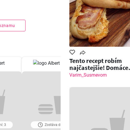
zoznamu
Tento recept robím
najčastejšie! Domáce
pečivo so slaninou a
Varim_Susmevom
í: 3
Zostáva dní: 3
Zostáva dní: 4