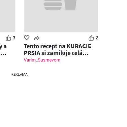
Klas leták
Fresh leták
26
03.08.2026 - 09.08.2026
06.08.2026 - 12.08.2026
3
2
y a
Tento recept na KURACIE
z
PRSIA si zamiluje celá
rodina!
Varim_Susmevom
REKLAMA