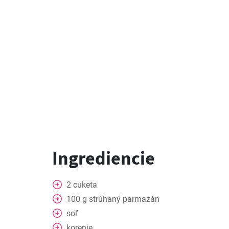
Ingrediencie
2
cuketa
100
g
strúhaný parmazán
soľ
korenie