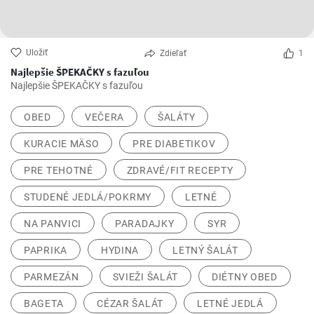
Uložiť
Zdieľať
1
Najlepšie ŠPEKAČKY s fazuľou
Najlepšie ŠPEKAČKY s fazuľou
OBED
VEČERA
ŠALÁTY
KURACIE MÄSO
PRE DIABETIKOV
PRE TEHOTNÉ
ZDRAVÉ/FIT RECEPTY
STUDENÉ JEDLÁ/POKRMY
LETNÉ
NA PANVICI
PARADAJKY
SYR
PAPRIKA
HYDINA
LETNÝ ŠALÁT
PARMEZÁN
SVIEŽI ŠALÁT
DIÉTNY OBED
BAGETA
CÉZAR ŠALÁT
LETNÉ JEDLÁ