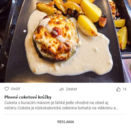
Uložiť
Zdieľať
16
Plnené cuketové krúžky
Cuketa s kuracím mäsom je ľahké jedlo vhodné na obed aj
večeru.Cuketa je nízkokalorická zelenina bohatá na vlákninu a
kuracie mäso poskytuje kvalitný zdroj bielkovín.Lahká príprava a
chutné výsledné jedlo Vás určite očarí.
REKLAMA