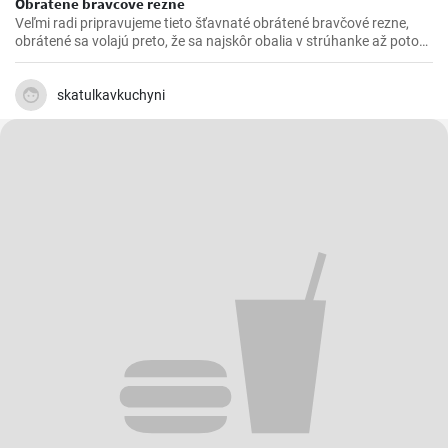
Obrátené bravčové rezne
Veľmi radi pripravujeme tieto šťavnaté obrátené bravčové rezne,
obrátené sa volajú preto, že sa najskôr obalia v strúhanke až potom
vo vajíčku. Sú krásne jemné a veľmi šťavnaté. V kombinácii s
čerstvou zeleninou sú výborné.
skatulkavkuchyni