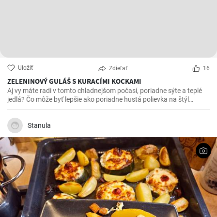
Uložiť
Zdieľať
16
ZELENINOVÝ GULÁŠ S KURACÍMI KOCKAMI
Aj vy máte radi v tomto chladnejšom počasí, poriadne sýte a teplé
jedlá? Čo môže byť lepšie ako poriadne hustá polievka na štýl
gulášu. Je výborná aj prehrievá a rovnako dobrá, ak nie aj lepšia, aj
na druhý deň.
Stanula