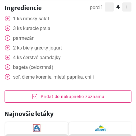
4
Ingrediencie
porcií
1
ks
rímsky šalát
3
ks
kuracie prsia
parmezán
2
ks
biely grécky jogurt
4
ks
čerstvé paradajky
bageta (celozrnná)
soľ, čierne korenie, mletá paprika, chili
Pridať do nákupného zoznamu
Najnovšie letáky