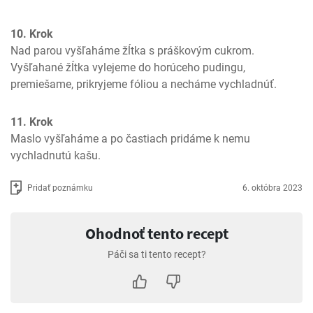
10. Krok
Nad parou vyšľaháme žĺtka s práškovým cukrom. 
Vyšľahané žĺtka vylejeme do horúceho pudingu, 
premiešame, prikryjeme fóliou a necháme vychladnúť. 
11. Krok
Maslo vyšľaháme a po častiach pridáme k nemu 
vychladnutú kašu.
Pridať poznámku
6. októbra 2023
Ohodnoť tento recept
Páči sa ti tento recept?