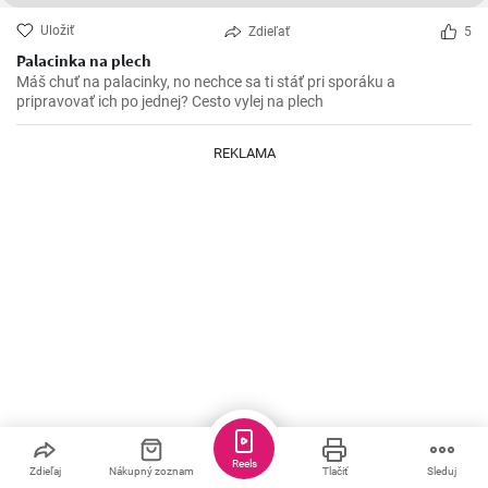
Uložiť
Zdieľať
5
Palacinka na plech
Máš chuť na palacinky, no nechce sa ti stáť pri sporáku a
pripravovať ich po jednej? Cesto vylej na plech
REKLAMA
Reels
lucia.priedhorska
Zdieľaj
Nákupný zoznam
Tlačiť
Sleduj