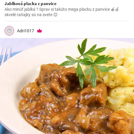
Jablková placka z panvice
Ako minúť jablká ? Sprav si takúto mega placku z panvice 🍎🍏
skvelé raňajky sú na svete 😊
Adri1017