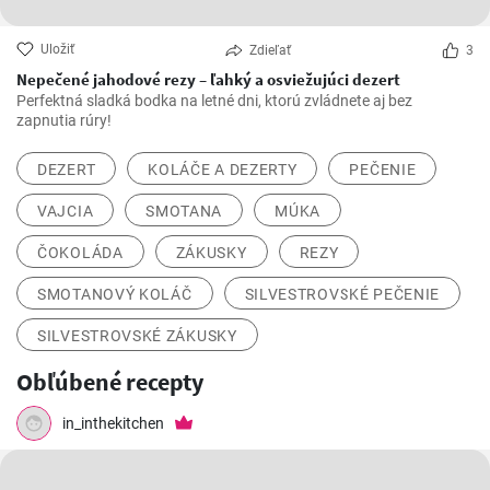
Uložiť
Zdieľať
3
Nepečené jahodové rezy – ľahký a osviežujúci dezert
Perfektná sladká bodka na letné dni, ktorú zvládnete aj bez
zapnutia rúry!
DEZERT
KOLÁČE A DEZERTY
PEČENIE
VAJCIA
SMOTANA
MÚKA
ČOKOLÁDA
ZÁKUSKY
REZY
SMOTANOVÝ KOLÁČ
SILVESTROVSKÉ PEČENIE
SILVESTROVSKÉ ZÁKUSKY
Obľúbené recepty
in_inthekitchen