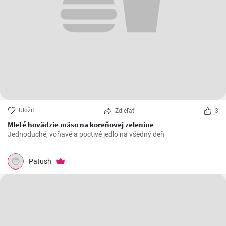
Uložiť
Zdieľať
3
Mleté hovädzie mäso na koreňovej zelenine
Jednoduché, voňavé a poctivé jedlo na všedný deň
Patush