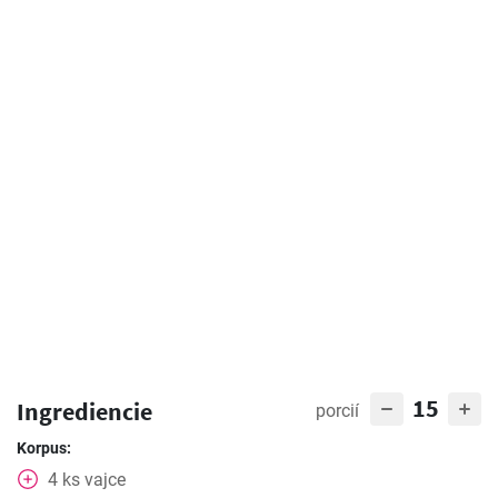
15
Ingrediencie
porcií
Korpus:
4
ks
vajce