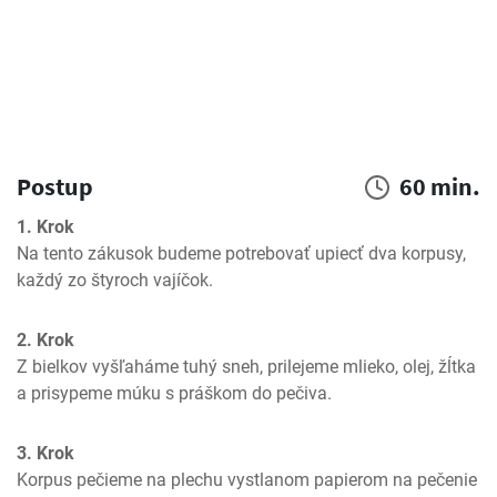
Postup
60 min.
1. Krok
Na tento zákusok budeme potrebovať upiecť dva korpusy, 
každý zo štyroch vajíčok. 
2. Krok
Z bielkov vyšľaháme tuhý sneh, prilejeme mlieko, olej, žĺtka 
a prisypeme múku s práškom do pečiva.
3. Krok
Korpus pečieme na plechu vystlanom papierom na pečenie 