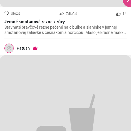
Uložiť
Zdieľať
14
Jemné smotanové rezne z rúry
Šťavnaté bravčové rezne pečené na cibuľke a slaninke v jemnej
smotanovej zálievke s cesnakom a horčicou. Mäso je krásne mäkké
a doslova sa rozpadá.
Patush