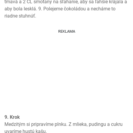
tmavá a 2 ČL smotany na šľahanie, aby sa ľahšie krájala a 
aby bola lesklá. 9. Polejeme čokoládou a necháme to 
riadne stuhnúť.
REKLAMA
9. Krok
Medzitým si pripravíme plnku. Z mlieka, pudingu a cukru 
uvaríme hustú kašu.