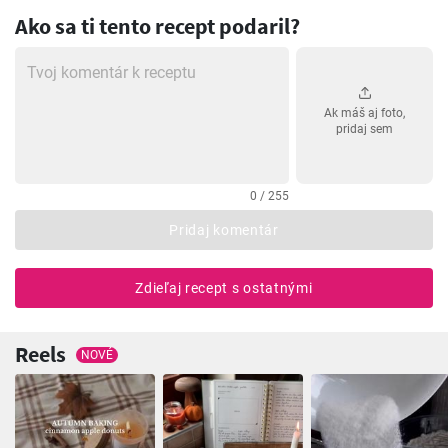
Ako sa ti tento recept podaril?
Ak máš aj foto,
pridaj sem
0 / 255
Pridaj komentár
Zdieľaj recept s ostatnými
Reels
NOVÉ