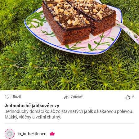
Uložiť
Zdieľať
5
Jednoduché jablkové rezy
Jednoduchý domáci koláč zo šťavnatých jabĺk s kakaovou polevou.
Mäkký, vláčny a veľmi chutný.
in_inthekitchen