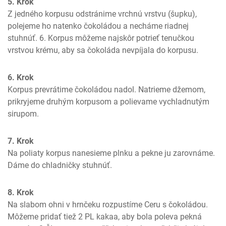
5. Krok
Z jedného korpusu odstránime vrchnú vrstvu (šupku), 
polejeme ho natenko čokoládou a necháme riadnej 
stuhnúť. 6. Korpus môžeme najskôr potrieť tenučkou 
vrstvou krému, aby sa čokoláda nevpíjala do korpusu.
6. Krok
Korpus prevrátime čokoládou nadol. Natrieme džemom, 
prikryjeme druhým korpusom a polievame vychladnutým 
sirupom. 
7. Krok
Na poliaty korpus nanesieme plnku a pekne ju zarovnáme. 
Dáme do chladničky stuhnúť. 
8. Krok
Na slabom ohni v hrnčeku rozpustíme Ceru s čokoládou. 
Môžeme pridať tiež 2 PL kakaa, aby bola poleva pekná 