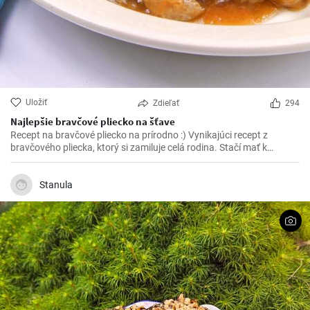
Uložiť
Zdieľať
294
Najlepšie bravčové pliecko na šťave
Recept na bravčové pliecko na prírodno :) Vynikajúci recept z
bravčového pliecka, ktorý si zamiluje celá rodina. Stačí mať k
dispozícií pár ingrediencií a vynikajúce bravčové mäso na šťave je
na svete.
Stanula