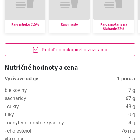
Rajo mlieko 3,5%
Rajo maslo
Rajo smotana na
šľahanie 33%
Pridať do nákupného zoznamu
Nutričné hodnoty a cena
Výživové údaje
1 porcia
bielkoviny
7 g
sacharidy
67 g
- cukry
48 g
tuky
10 g
- nasýtené mastné kyseliny
4 g
- cholesterol
76 mg
vláknina
1 g