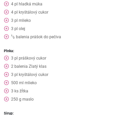
4
pl
hladká múka
4
pl
kryštálový cukor
3
pl
mlieko
3
pl
olej
1
balenia
prášok do pečiva
⁄
2
Plnka:
3
pl
práškový cukor
2
balenia
Zlatý klas
3
pl
kryštálový cukor
500
ml
mlieko
3
ks
žĺtka
250
g
maslo
Sirup: