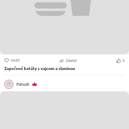
Uložiť
Zdieľať
6
Zapečené batáty s vajcom a slaninou
Patush