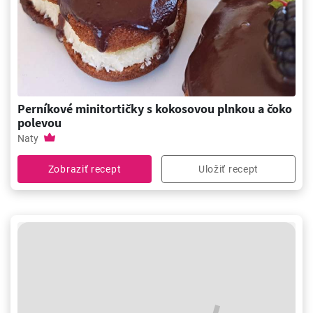
Perníkové minitortičky s kokosovou plnkou a čoko
polevou
Naty
Zobraziť recept
Uložiť recept