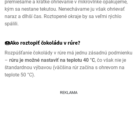
premiešame a krátke ohrievanie v mikrovlnke opakujeme,
kým sa nestane tekutou. Nenechávame ju však ohrievať
naraz a dlhší čas. Roztopené okraje by sa veľmi rýchlo
spálili.
🍩Ako roztopiť čokoládu v rúre?
Rozpúšťanie čokolády v rúre má jednu zásadnú podmienku
–
rúru je možné nastaviť na teplotu 40 °C
, čo však nie je
štandardnou výbavou (väčšina rúr začína s ohrevom na
teplote 50 °C).
REKLAMA