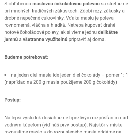
S obľúbenou
maslovou čokoládovou polevou
sa stretneme
pri mnohých tradičných zákuskoch. Zdobí rezy, zákusky a
drobné nepečené cukrovinky. Vďaka maslu je poleva
rovnomerná, vláčna a hladká. Netreba kupovať drahé
hotové čokoládové polevy, ak si vieme jednu
delikátne
jemnú
a
všetranne využiteľnú
pripraviť aj doma.
Budeme potrebovať:
na jeden diel masla ide jeden diel čokolády – pomer 1: 1
(napríklad na 200 g masla použijeme 200 g čokolády)
Postup:
Najlepší výsledok dosiahneme trpezlivým rozpúšťaním nad
vodným kúpeľom (viď náš prvý postup). Najskôr v miske
rozpustíme maslo a do rozpusteného masla pridáme na