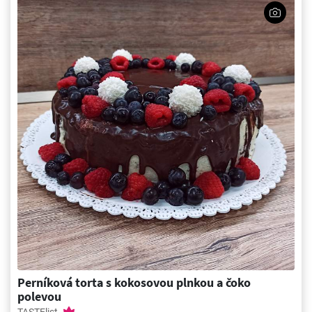
Perníková torta s kokosovou plnkou a čoko
polevou
TASTElist