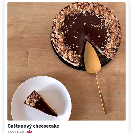
Gaštanový cheesecake
TASTElist