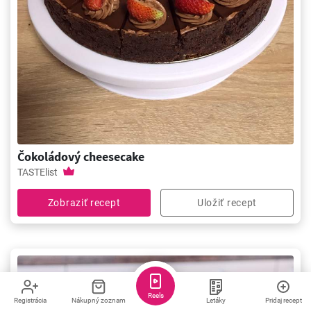
Čokoládový cheesecake
TASTElist
Zobraziť recept
Uložiť recept
Reels
Registrácia
Nákupný zoznam
Letáky
Pridaj recept