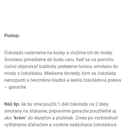
Postup:
Čokoládu nalámeme na kúsky a vložíme ich do misky.
Smotanu privedieme do bodu varu. Keď sa na povrchu
začnú objavovať bublinky, prelejeme horúcu smotanu do
misky s čokoládou. Miešame dovtedy, kým sa čokoláda
nerozpustí a nevznikne hladká a lesklá čokoládová poleva
– ganache.
Náš tip:
Ak by sme použili 1 diel čokolády na 2 diely
smotany na šľahanie, pripravíme ganache použiteľné aj
ako "
krém
" do dezertov a praliniek. Zmes po vychladnutí
vyšľaháme šľahačom a vznikne nadýchaná čokoládová