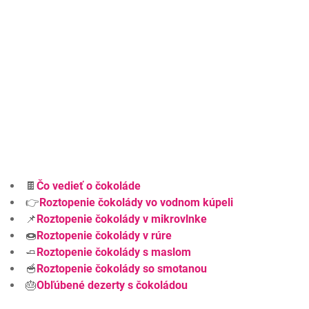
🍫
Čo vedieť o čokoláde
👉
Roztopenie čokolády vo vodnom kúpeli
📌
Roztopenie čokolády v mikrovlnke
🍩
Roztopenie čokolády v rúre
🧈
Roztopenie čokolády s maslom
🥣
Roztopenie čokolády so smotanou
🎂
Obľúbené dezerty s čokoládou