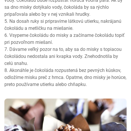
vody. Čokoládu bude rozpúšťať horúca vodná para. Ak by
sa dno misky dotýkalo vody, čokoláda by sa rýchlo
pripaľovala alebo by v nej vznikali hrudky.
Na dosah ruky si pripravíme látkovú utierku, nakrájanú
čokoládu a metličku na miešanie.
Vsypeme čokoládu do misky a začíname čokoládu topiť
pri pozvoľnom miešaní.
Dávame veľký pozor na to, aby sa do misky s topiacou
čokoládou nedostala ani kvapka vody. Znehodnotila by
celú snahu.
Akonáhle je čokoláda rozpustená bez pevných kúskov,
odložíme misku preč z hrnca. Opatrne, dno misky je horúce,
preto používame utierku alebo chňapku.