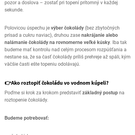
pozor a doslova – zostať pri topení prítomný v každej
sekunde.
Polovicou úspechu je
výber čokolády
(bez zbytočných
prísad a cukru naviac), druhou zase
nakrájanie alebo
nalámanie čokolády na rovnomerne veľké kúsky
. Iba tak
budeme mať kontrolu nad celým procesom rozpúšťania a
nestane sa, že sa časť čokolády príliš prehreje až spáli, kým
väčšie časti ešte topeniu odolávajú.
👉Ako roztopiť čokoládu vo vodnom kúpeli?
Poďme si krok za krokom predstaviť
základný postup
na
roztopenie čokolády.
Budeme potrebovať: