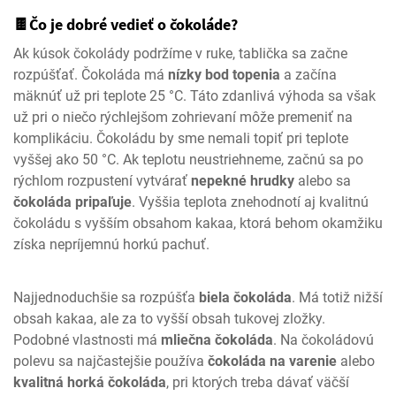
🍫Čo je dobré vedieť o čokoláde?
Ak kúsok čokolády podržíme v ruke, tablička sa začne
rozpúšťať. Čokoláda má
nízky bod topenia
a začína
mäknúť už pri teplote 25 °C. Táto zdanlivá výhoda sa však
už pri o niečo rýchlejšom zohrievaní môže premeniť na
komplikáciu. Čokoládu by sme nemali topiť pri teplote
vyššej ako 50 °C. Ak teplotu neustriehneme, začnú sa po
rýchlom rozpustení vytvárať
nepekné hrudky
alebo sa
čokoláda pripaľuje
. Vyššia teplota znehodnotí aj kvalitnú
čokoládu s vyšším obsahom kakaa, ktorá behom okamžiku
získa nepríjemnú horkú pachuť.
Najjednoduchšie sa rozpúšťa
biela čokoláda
. Má totiž nižší
obsah kakaa, ale za to vyšší obsah tukovej zložky.
Podobné vlastnosti má
mliečna čokoláda
. Na čokoládovú
polevu sa najčastejšie používa
čokoláda na varenie
alebo
kvalitná horká čokoláda
, pri ktorých treba dávať väčší