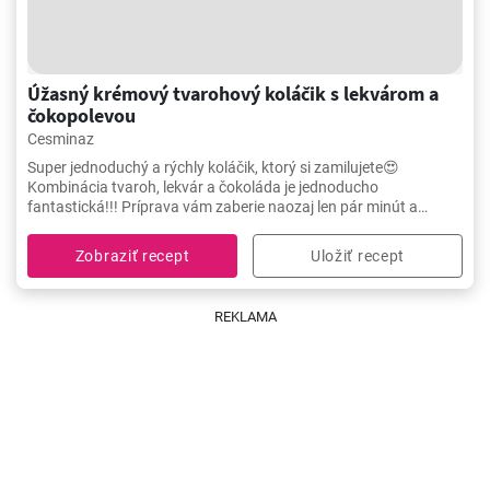
Úžasný krémový tvarohový koláčik s lekvárom a
čokopolevou
Cesminaz
Super jednoduchý a rýchly koláčik, ktorý si zamilujete😍
Kombinácia tvaroh, lekvár a čokoláda je jednoducho
fantastická!!! Príprava vám zaberie naozaj len pár minút a
výsledok stojí za to.
Zobraziť recept
Uložiť recept
REKLAMA