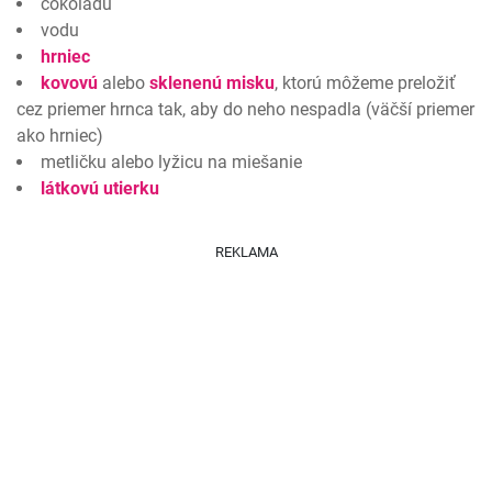
čokoládu
vodu
hrniec
kovovú
alebo
sklenenú misku
, ktorú môžeme preložiť
cez priemer hrnca tak, aby do neho nespadla (väčší priemer
ako hrniec)
metličku alebo lyžicu na miešanie
látkovú utierku
REKLAMA