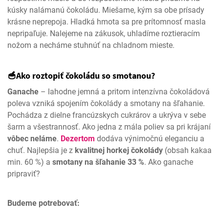
kúsky nalámanú čokoládu. Miešame, kým sa obe prísady
krásne neprepoja. Hladká hmota sa pre prítomnosť masla
nepripaľuje. Nalejeme na zákusok, uhladíme roztieracím
nožom a necháme stuhnúť na chladnom mieste.
🥣Ako roztopiť čokoládu so smotanou?
Ganache
– lahodne jemná a pritom intenzívna čokoládová
poleva vzniká spojením čokolády a smotany na šľahanie.
Pochádza z dielne francúzskych cukrárov a ukrýva v sebe
šarm a všestrannosť. Ako jedna z mála poliev sa pri krájaní
vôbec neláme
.
Dezertom
dodáva výnimočnú eleganciu a
chuť. Najlepšia je z
kvalitnej horkej čokolády
(obsah kakaa
min. 60 %) a
smotany na šľahanie 33 %
. Ako ganache
pripraviť?
Budeme potrebovať: