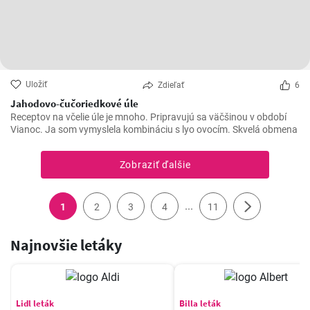
Uložiť
Zdieľať
6
Jahodovo-čučoriedkové úle
Receptov na včelie úle je mnoho. Pripravujú sa väčšinou v období
Vianoc. Ja som vymyslela kombináciu s lyo ovocím. Skvelá obmena
Zobraziť ďalšie
...
1
2
3
4
11
Najnovšie letáky
Lidl leták
Billa leták