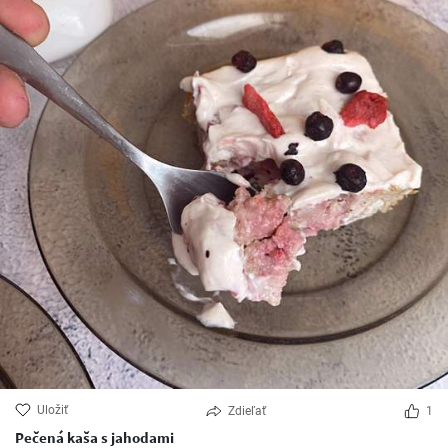
Uložiť
Zdieľať
1
Pečená kaša s jahodami