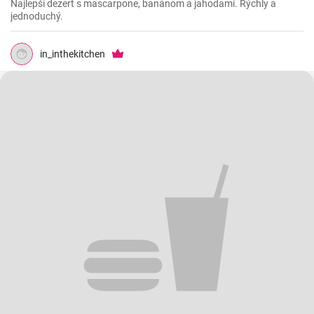
Najlepší dezert s mascarpone, banánom a jahodami. Rýchly a
jednoduchý.
in_inthekitchen