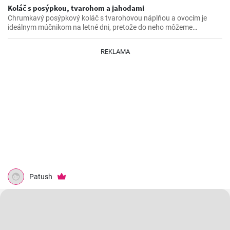
Koláč s posýpkou, tvarohom a jahodami
Chrumkavý posýpkový koláč s tvarohovou náplňou a ovocím je
ideálnym múčnikom na letné dni, pretože do neho môžeme
zapracovať čerstvé ovocie zo záhradky. Skvele chutí nielen s
jahodami, ale aj s marhuľami či čerešňami.
REKLAMA
Patush