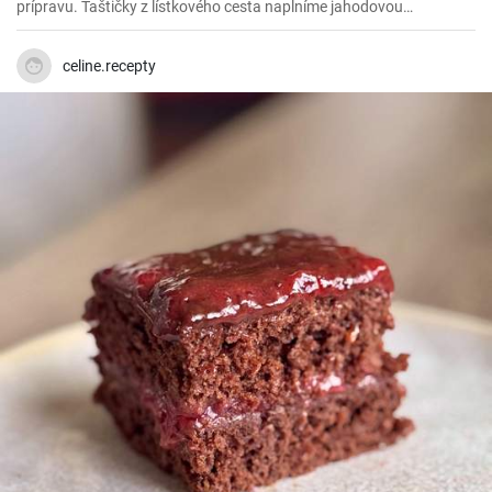
prípravu. Taštičky z lístkového cesta naplníme jahodovou
marmeládou, dokonale vyšľahanou šľahačkou a čerstvými
jahodami. Jemný a osviežujúci, presne na leto.
celine.recepty