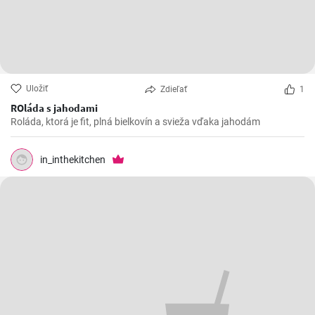
Uložiť
Zdieľať
1
ROláda s jahodami
Roláda, ktorá je fit, plná bielkovín a svieža vďaka jahodám
in_inthekitchen