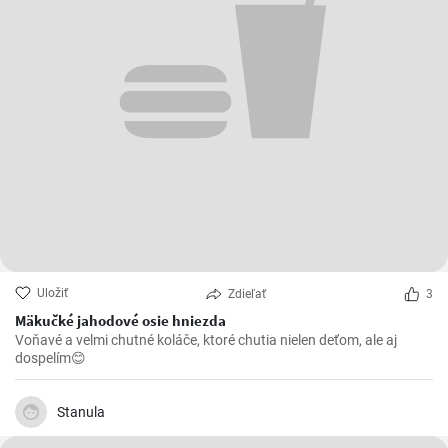
Uložiť
Zdieľať
3
Mäkučké jahodové osie hniezda
Voňavé a velmi chutné koláče, ktoré chutia nielen deťom, ale aj
dospelím😊
Stanula