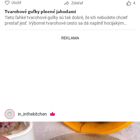
Uložiť
Zdieľať
4
Tvarohové guľky plnené jahodami
Tieto ľahké tvarohové guľky sú tak dobré, že ich nebudete chcieť
prestať jesť. Výborné tvarohové cesto sa dá naplniť hocijakým
ovocím.
REKLAMA
in_inthekitchen