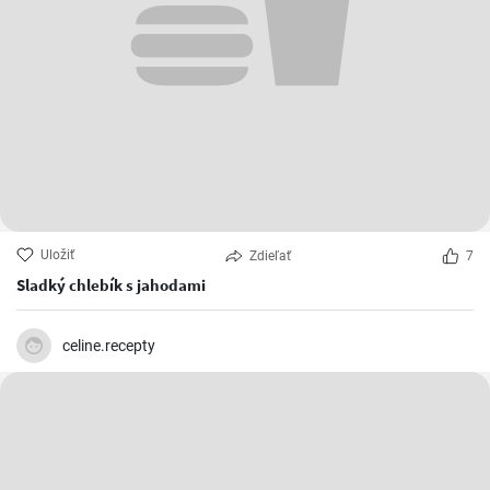
Uložiť
Zdieľať
7
Sladký chlebík s jahodami
celine.recepty