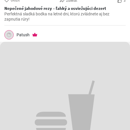
Uložiť
Zdieľať
3
Nepečené jahodové rezy – ľahký a osviežujúci dezert
Perfektná sladká bodka na letné dni, ktorú zvládnete aj bez
zapnutia rúry!
Patush