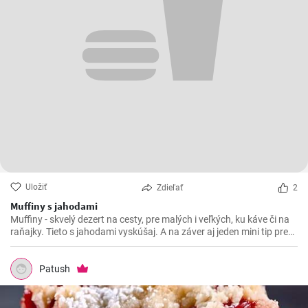
Uložiť
Zdieľať
2
Muffiny s jahodami
Muffiny - skvelý dezert na cesty, pre malých i veľkých, ku káve či na
raňajky. Tieto s jahodami vyskúšaj. A na záver aj jeden mini tip pre
zvláčnenie
Patush