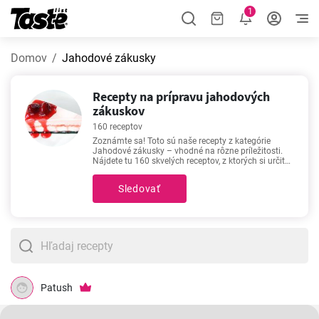
1
Domov
Jahodové zákusky
Recepty na prípravu jahodových
zákuskov
160 receptov
Zoznámte sa! Toto sú naše recepty z kategórie
Jahodové zákusky – vhodné na rôzne príležitosti.
Nájdete tu 160 skvelých receptov, z ktorých si určite
vyberiete. Tieto recepty z kategórie Jahodové
zákusky sa vám podarí zrealizovať za čas 1 - 270
Sledovať
minút. V každom recepte sa okrem ingrediencí a
postupu dozviete aj približný čas prípravy a počet
porcií. Ak si neviete vybrať z množstva receptov,
potom neprehliadnite tieto obľúbené a veľmi
populárne recepty -
Výborný svieži jahodový
zákusok
,
Jahodovo - vanilkový cheesecake
,
Jahodový cheesecake
,
Jahodová plnka do torty
.
Patush