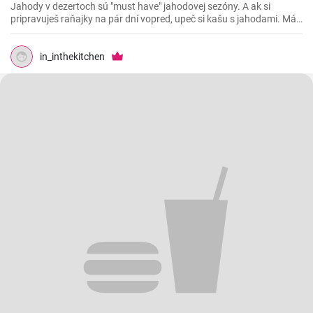
Jahody v dezertoch sú "must have" jahodovej sezóny. A ak si
pripravuješ raňajky na pár dní vopred, upeč si kašu s jahodami. Máš
akobý koláč na raňajky a niekoľko dní nemusíš riešiť čo nachystať,
len vyberieš z chladničky a vychutnávaš
in_inthekitchen