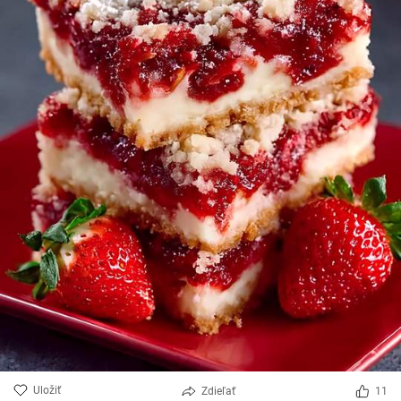
Uložiť
Zdieľať
11