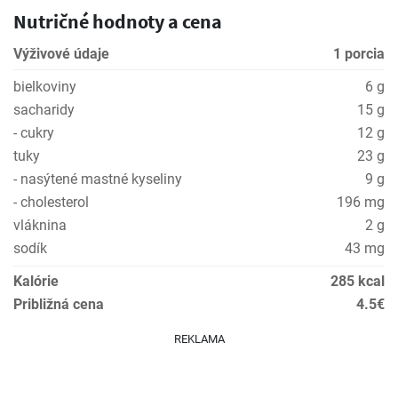
Nutričné hodnoty a cena
Výživové údaje
1 porcia
bielkoviny
6 g
sacharidy
15 g
- cukry
12 g
tuky
23 g
- nasýtené mastné kyseliny
9 g
- cholesterol
196 mg
vláknina
2 g
sodík
43 mg
Kalórie
285 kcal
Približná cena
4.5€
REKLAMA