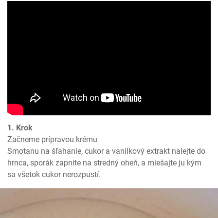
1. Krok
Začneme prípravou krému

Smotanu na šľahanie, cukor a vanilkový extrakt nalejte do  
hrnca, sporák zapnite na stredný oheň, a miešajte ju kým 
sa všetok cukor nerozpustí.