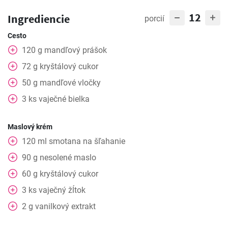
12
Ingrediencie
porcií
Cesto
120
g
mandľový prášok
72
g
kryštálový cukor
50
g
mandľové vločky
3
ks
vaječné bielka
Maslový krém
120
ml
smotana na šľahanie
90
g
nesolené maslo
60
g
kryštálový cukor
3
ks
vaječný žĺtok
2
g
vanilkový extrakt