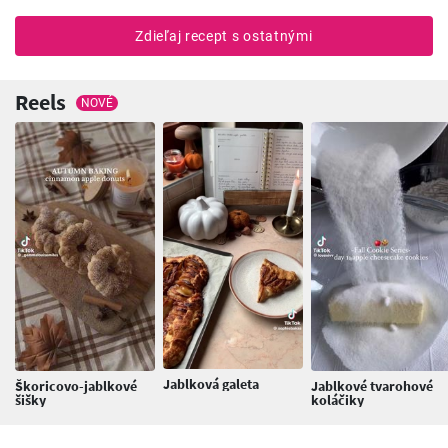
Zdieľaj recept s ostatnými
Reels
NOVÉ
Jablková galeta
Škoricovo-jablkové
Jablkové tvarohové
šišky
koláčiky