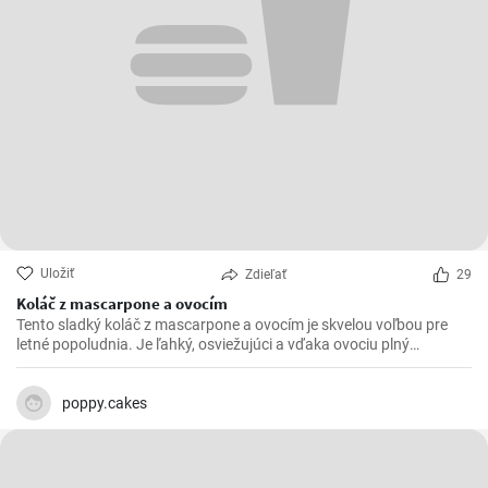
Uložiť
Zdieľať
29
Koláč z mascarpone a ovocím
Tento sladký koláč z mascarpone a ovocím je skvelou voľbou pre
letné popoludnia. Je ľahký, osviežujúci a vďaka ovociu plný
vitamínov. Môžete ho pripraviť s akýmkoľvek ovocím, ktoré máte
práve po ruke, ale najlepšie chutí s jahodami alebo malinami.
poppy.cakes