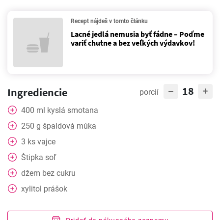
Recept nájdeš v tomto článku
Lacné jedlá nemusia byť fádne – Poďme
variť chutne a bez veľkých výdavkov!
18
Ingrediencie
porcií
400
ml
kyslá smotana
250
g
špaldová múka
3
ks
vajce
Štipka
soľ
džem bez cukru
xylitol prášok