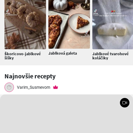
Jablková galeta
Škoricovo-jablkové
Jablkové tvarohové
šišky
koláčiky
Najnovšie recepty
Varim_Susmevom