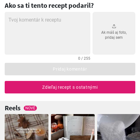
Ako sa ti tento recept podaril?
Ak máš aj foto,
pridaj sem
0 / 255
Pridaj komentár
Zdieľaj recept s ostatnými
Reels
NOVÉ