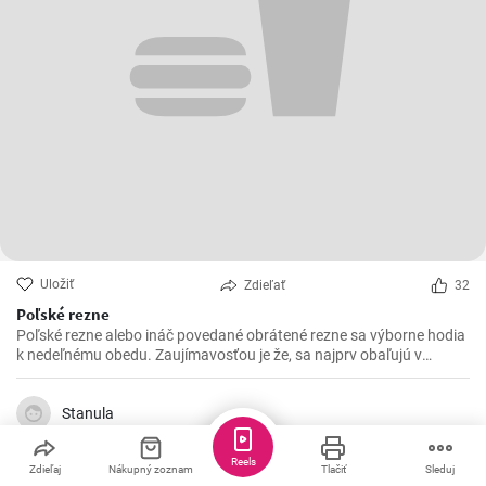
Uložiť
Zdieľať
32
Poľské rezne
Poľské rezne alebo ináč povedané obrátené rezne sa výborne hodia
k nedeľnému obedu. Zaujímavosťou je že, sa najprv obaľujú v
strúhanke a až následne vo vajíčku.
Stanula
Reels
Zdieľaj
Nákupný zoznam
Tlačiť
Sleduj