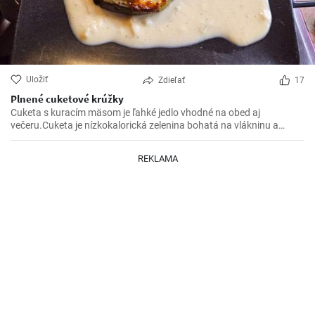
Uložiť
Zdieľať
17
Plnené cuketové krúžky
Cuketa s kuracím mäsom je ľahké jedlo vhodné na obed aj
večeru.Cuketa je nízkokalorická zelenina bohatá na vlákninu a
kuracie mäso poskytuje kvalitný zdroj bielkovín.Lahká príprava a
chutné výsledné jedlo Vás určite očarí.
REKLAMA