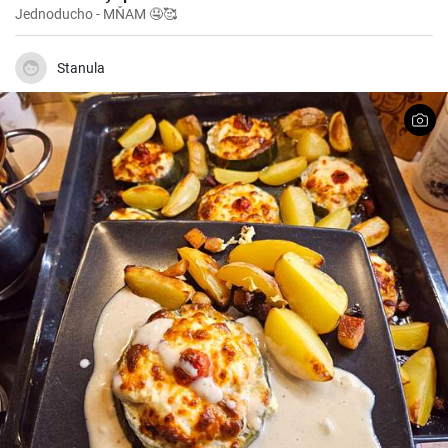
Jednoducho - MŇAM 🤤🥰
Stanula