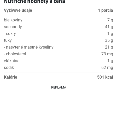
Nutričné hodnoty a cena
Výživové údaje
1 porcia
bielkoviny
7 g
sacharidy
41 g
- cukry
1 g
tuky
35 g
- nasýtené mastné kyseliny
21 g
- cholesterol
73 mg
vláknina
1 g
sodík
62 mg
Kalórie
501 kcal
REKLAMA