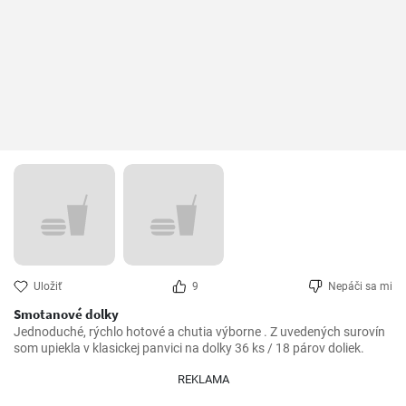
Uložiť
9
Nepáči sa mi
Smotanové dolky
Jednoduché, rýchlo hotové a chutia výborne . Z uvedených surovín 
som upiekla v klasickej panvici na dolky 36 ks / 18 párov doliek.
REKLAMA