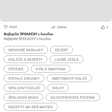
Uložiť
Zdieľať
2
Najlepšie ŠPEKAČKY s fazuľou
Najlepšie ŠPEKAČKY s fazuľou
NESKORÉ RAŇAJKY
DEZERT
KOLÁČE A DEZERTY
LACNÉ JEDLÁ
PEČENIE
KYSLÁ SMOTANA
RÝCHLE ZÁKUSKY
SMOTANOVÝ KOLÁČ
ŠPALDOVÝ KOLÁČ
DOLKY
ŠPALDOVÁ MÚKA
SILVESTROVSKÉ PEČENIE
RECEPTY NA DEŇ MATIEK