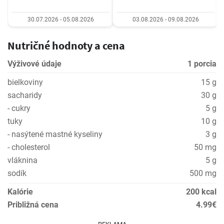
30.07.2026 - 05.08.2026
03.08.2026 - 09.08.2026
Nutričné hodnoty a cena
Výživové údaje
1 porcia
bielkoviny
15 g
sacharidy
30 g
- cukry
5 g
tuky
10 g
- nasýtené mastné kyseliny
3 g
- cholesterol
50 mg
vláknina
5 g
sodík
500 mg
Kalórie
200 kcal
Približná cena
4.99€