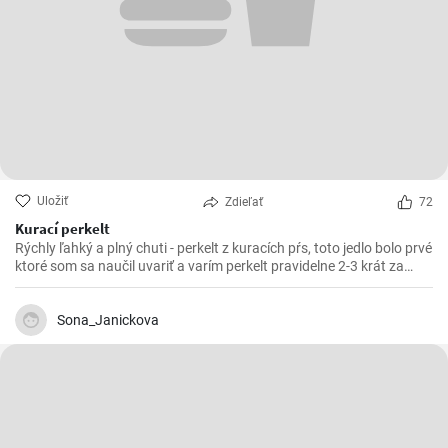
Uložiť
Zdieľať
72
Kurací perkelt
Rýchly ľahký a plný chuti - perkelt z kuracích pŕs, toto jedlo bolo prvé
ktoré som sa naučil uvariť a varím perkelt pravidelne 2-3 krát za
mesiac. Vynikajúci kurací perkelt s kolienkami.
Sona_Janickova