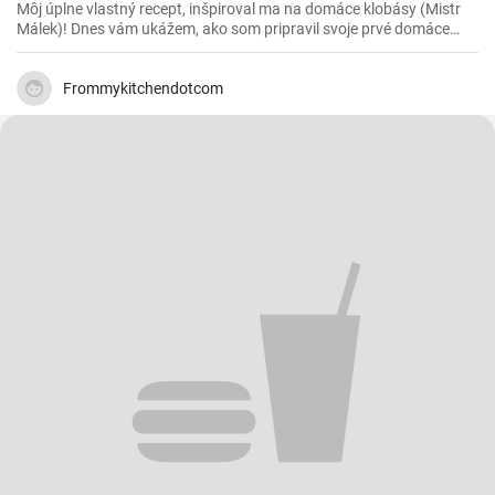
Môj úplne vlastný recept, inšpiroval ma na domáce klobásy (Mistr
Málek)! Dnes vám ukážem, ako som pripravil svoje prvé domáce
klobásy z hovädzieho a bravčového mäsa, Jalapeňos papričky
krájené kostičky.
Frommykitchendotcom