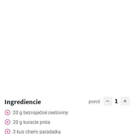
1
Ingrediencie
porcií
20
g
bezvaječné cestoviny
20
g
kuracie prsia
3
kus
cherry paradajka