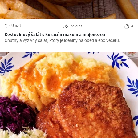
Uložiť
Zdieľať
4
Cestovinový šalát s kuracím mäsom a majonezou
Chutný a výživný šalát, ktorý je ideálny na obed alebo večeru.