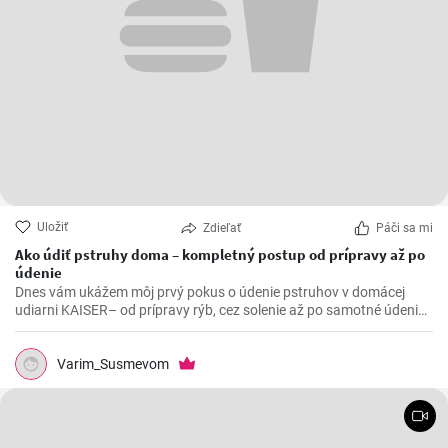
Uložiť
Zdieľať
Páči sa mi
Ako údiť pstruhy doma – kompletný postup od prípravy až po
údenie
Dnes vám ukážem môj prvý pokus o údenie pstruhov v domácej
udiarni KAISER– od prípravy rýb, cez solenie až po samotné údenie.
Ak máte radi domáce údené ryby, tento postup vám ukáže, ako si
pripraviť krásne zlatisté a chutné pstruhy priamo doma.
Varim_Susmevom