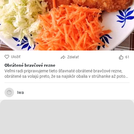
Uložiť
Zdieľať
61
Obrátené bravčové rezne
Veľmi radi pripravujeme tieto šťavnaté obrátené bravčové rezne,
obrátené sa volajú preto, že sa najskôr obalia v strúhanke až potom
vo vajíčku. Sú krásne jemné a veľmi šťavnaté. V kombinácii s
čerstvou zeleninou sú výborné.
Iwa