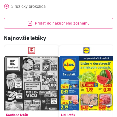
3
ružičky
brokolica
Pridať do nákupného zoznamu
Najnovšie letáky
Kaufland leták
Lidl leták