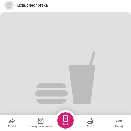
lucia.priedhorska
Reels
Zdieľaj
Nákupný zoznam
Tlačiť
Sleduj