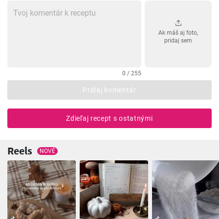
Ak máš aj foto,
pridaj sem
0 / 255
Pridaj komentár
Zdieľaj recept s ostatnými
Reels
NOVÉ