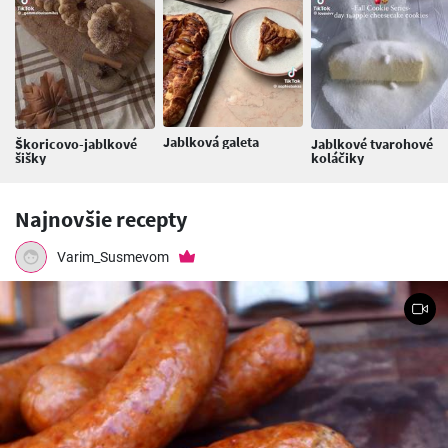
Jablková galeta
Škoricovo-jablkové
Jablkové tvarohové
šišky
koláčiky
Najnovšie recepty
Varim_Susmevom