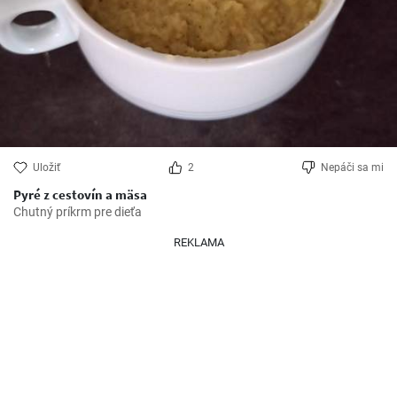
Uložiť
2
Nepáči sa mi
Pyré z cestovín a mäsa
Chutný príkrm pre dieťa
REKLAMA